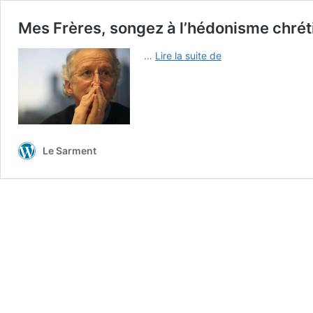
Mes Frères, songez à l’hédonisme chrét
Mes
…
Lire la suite de
Frères,
songez
à
l’hédonisme
chrétien,
par
Le Sarment
John
Piper