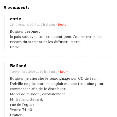
O
8 comments
n
enric
S
21 novembre 2017 at 9 h 13 min
- Reply
o
Bonjour Jerome ,
u
la paix soit avec toi , comment peut t’on recevoir des
t
revues du sarment et les diffuser , merci
Enric
e
n
i
Balland
r
7 novembre 2019 at 20 h 45 min
- Reply
L
Bonjour, je cherche le témoignage sur CD de Jean
e
Delville en plusieurs exemplaires , une trentaine pour
S
commencer afin de le distribuer…
Merci de m’aider , cordialement
a
Mr Balland Gérard,
r
rue de l’eglise
m
Yvoire 74140
France
e