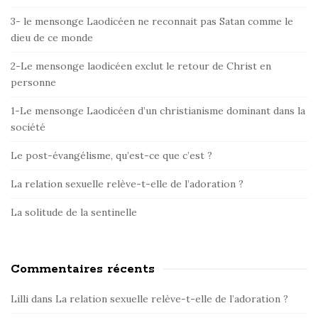
t
e
3- le mensonge Laodicéen ne reconnait pas Satan comme le
dieu de ce monde
S
i
2-Le mensonge laodicéen exclut le retour de Christ en
d
personne
e
1-Le mensonge Laodicéen d’un christianisme dominant dans la
b
société
a
r
Le post-évangélisme, qu’est-ce que c’est ?
La relation sexuelle relève-t-elle de l’adoration ?
La solitude de la sentinelle
Commentaires récents
Lilli
dans
La relation sexuelle relève-t-elle de l’adoration ?