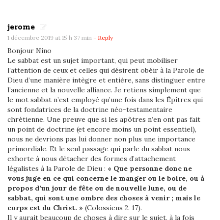
jerome
1 décembre 2019 at 15 h 37 min
- Reply
Bonjour Nino
Le sabbat est un sujet important, qui peut mobiliser
l’attention de ceux et celles qui désirent obéir à la Parole de
Dieu d’une manière intègre et entière, sans distinguer entre
l’ancienne et la nouvelle alliance. Je retiens simplement que
le mot sabbat n’est employé qu’une fois dans les Épîtres qui
sont fondatrices de la doctrine néo-testamentaire
chrétienne. Une preuve que si les apôtres n’en ont pas fait
un point de doctrine (et encore moins un point essentiel),
nous ne devrions pas lui donner non plus une importance
primordiale. Et le seul passage qui parle du sabbat nous
exhorte à nous détacher des formes d’attachement
légalistes à la Parole de Dieu :
« Que personne donc ne
vous juge en ce qui concerne le manger ou le boire, ou à
propos d’un jour de fête ou de nouvelle lune, ou de
sabbat, qui sont une ombre des choses à venir ; mais le
corps est du Christ. »
(Colossiens 2. 17).
Il y aurait beaucoup de choses à dire sur le sujet, à la fois