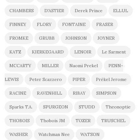
CHAMBERS
D'ASTIER
Derek Prince
ELLUL
FINNEY
FLORY
FONTAINE
FRASER
FROMKE
GRUBB
JOHNSON
JOYNER
KATZ
KIERKEGAARD
LENOIR
Le Sarment
MCCARTY
MILLER
Naomi Prekel
PENN-
LEWIS
Peter Scazzero
PIPER
Prékel Jerome
RACINE
RAVENHILL
RIBAY
SIMPSON
Sparks T.A.
SPURGEON
STUDD
Theonoptie
THOBOIS
Thobois JM
TOZER
TRUSCHEL
WASHER
Watchman Nee
WATSON