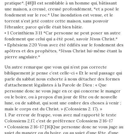
pratique*. [48]Il est semblable à un homme qui, bâtissant
une maison, a creusé, creusé profondément, *et a posé le
fondement sur le roc.* Une inondation est venue, et le
torrent s’est jeté contre cette maison, sans pouvoir
l’ébranler, parce qu’elle était bien bâtie.
▪ 1 Corinthiens 3:11 *Car personne ne peut poser un autre
fondement que celui qui a été posé, savoir Jésus Christ.*
▪ Ephésiens 2:20 Vous avez été édifiés sur le fondement des
apôtres et des prophètes, *Jésus Christ lui-même étant la
pierre angulaire.*
Un autre remarque que vous qui n’est pas correcte
bibliquement je pense c’est celle-ci « Et le seul passage qui
parle du sabbat nous exhorte à nous détacher des formes
d’attachement légalistes à la Parole de Dieu : « Que
personne donc ne vous juge en ce qui concerne le manger
ou le boire, ou à propos d’un jour de fête ou de nouvelle
lune, ou de sabbat, qui sont une ombre des choses à venir ;
mais le corps est du Christ. » (Colossiens 2. 17). »
1. Par erreur de frappe, vous avez mal rapporté le texte
Colossiens 2.17, c’est de préférence Colossiens 2:16-17
▪ Colossiens 2:16-17 [16]Que personne donc ne vous juge au
sujet du manger ou du boire, ou au sujet d’une fête, d’une