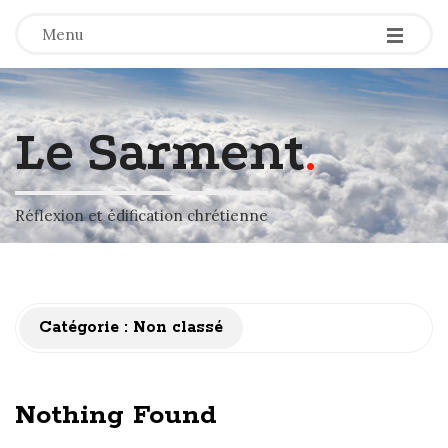
-
-
-
Menu
Le Sarment
.
Réflexion et édification chrétienne
Catégorie :
Non classé
Nothing Found