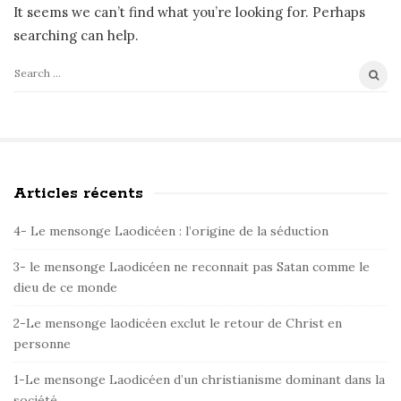
It seems we can’t find what you’re looking for. Perhaps
searching can help.
S
e
a
r
c
Articles récents
S
h
i
f
4- Le mensonge Laodicéen : l’origine de la séduction
t
o
e
3- le mensonge Laodicéen ne reconnait pas Satan comme le
r
dieu de ce monde
S
:
i
2-Le mensonge laodicéen exclut le retour de Christ en
d
personne
e
1-Le mensonge Laodicéen d’un christianisme dominant dans la
b
société