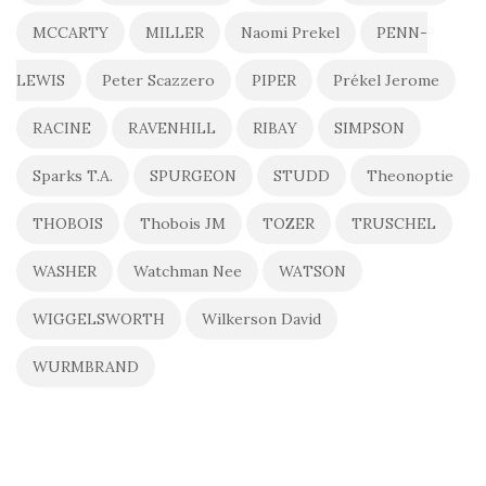
MCCARTY
MILLER
Naomi Prekel
PENN-
LEWIS
Peter Scazzero
PIPER
Prékel Jerome
RACINE
RAVENHILL
RIBAY
SIMPSON
Sparks T.A.
SPURGEON
STUDD
Theonoptie
THOBOIS
Thobois JM
TOZER
TRUSCHEL
WASHER
Watchman Nee
WATSON
WIGGELSWORTH
Wilkerson David
WURMBRAND