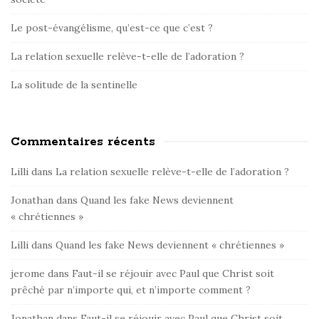
a
r
Le post-évangélisme, qu’est-ce que c’est ?
La relation sexuelle relève-t-elle de l’adoration ?
La solitude de la sentinelle
Commentaires récents
Lilli
dans
La relation sexuelle relève-t-elle de l’adoration ?
Jonathan
dans
Quand les fake News deviennent
« chrétiennes »
Lilli
dans
Quand les fake News deviennent « chrétiennes »
jerome
dans
Faut-il se réjouir avec Paul que Christ soit
prêché par n’importe qui, et n’importe comment ?
Jonathan
dans
Faut-il se réjouir avec Paul que Christ soit