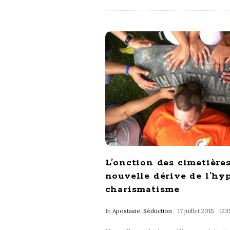
L’onction des cimetières
nouvelle dérive de l’hy
charismatisme
In
Apostasie
,
Séduction
17 juillet 2015
123