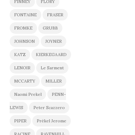
FINNEY
FLORY
FONTAINE
FRASER
FROMKE
GRUBB
JOHNSON
JOYNER
KATZ
KIERKEGAARD
LENOIR
Le Sarment
MCCARTY
MILLER
Naomi Prekel
PENN-
LEWIS
Peter Scazzero
PIPER
Prékel Jerome
RACINE
RAVENHILL