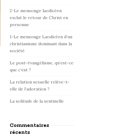
d
e
2-Le mensonge laodicéen
b
exclut le retour de Christ en
personne
a
r
1-Le mensonge Laodicéen d’un
christianisme dominant dans la
société
Le post-évangélisme, qu’est-ce
que c’est ?
La relation sexuelle relève-t-
elle de l’adoration ?
La solitude de la sentinelle
Commentaires
récents