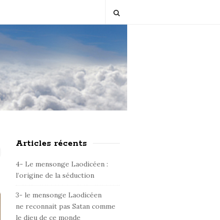
Articles récents
S
i
4- Le mensonge Laodicéen :
t
l’origine de la séduction
e
3- le mensonge Laodicéen
S
ne reconnait pas Satan comme
i
le dieu de ce monde