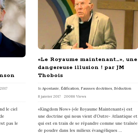
«Le Royaume maintenant…», une
dangereuse illusion ! par JM
Thobois
hnson
In
Apostasie
,
Édification
,
Fausses doctrines
,
Séduction
 2017
8 janvier 2017
20086 Views
«Kingdom Now» («le Royaume Maintenant») est
d le ciel
une doctrine qui nous vient d’Outre- Atlantique et
 de
qui est en train de se répandre comme une traînée
st pas le
de poudre dans les milieux évangéliques
…