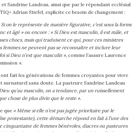
 et Sandrine Landeau, ainsi que par le répondant ecclésial
TIQ+ Adrian Stiefel, explicite ce besoin de changement :
t. Si on le représente de manière figurative, c’est sous la form
et âgé » ou encore : « Si Dieu est masculin, il est mâle, et
ses chocs, mais qui traduisent ce qui, pour ces ministres
es femmes ne peuvent pas se reconnaître et inclure leur
foi si Dieu n’est que masculin »,
comme l’assure Laurence
mmission
».
nt fait les générations de femmes croyantes pour vivre
loit surnaturel sans doute. La pasteure Sandrine Landeau
Dieu qu’au masculin, on a tendance, par un ruissellement
que chose de plus divin que le reste ».
re que
« Même si elle n’est pas jugée prioritaire par le
lise protestante), cette démarche répond en fait à l’une des
e cinquantaine de femmes bénévoles, diacres ou pasteures