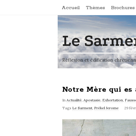
Accueil
Thèmes
Brochures 
Le Sarme
Réflexion et édification chrétien
Notre Mère qui es 
In
Actualité
,
Apostasie
,
Exhortation
,
Fausse
Tags
Le Sarment
,
Prékel Jerome
29 fév