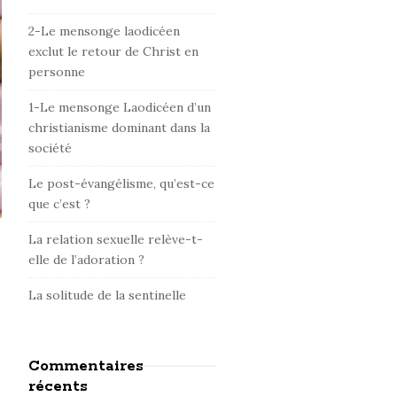
d
e
2-Le mensonge laodicéen
b
exclut le retour de Christ en
personne
a
r
1-Le mensonge Laodicéen d’un
christianisme dominant dans la
société
Le post-évangélisme, qu’est-ce
que c’est ?
La relation sexuelle relève-t-
elle de l’adoration ?
La solitude de la sentinelle
Commentaires
récents