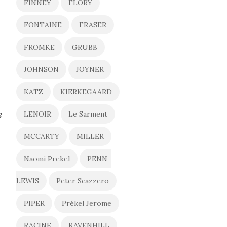
FINNEY
FLORY
FONTAINE
FRASER
FROMKE
GRUBB
JOHNSON
JOYNER
KATZ
KIERKEGAARD
s
LENOIR
Le Sarment
MCCARTY
MILLER
Naomi Prekel
PENN-
LEWIS
Peter Scazzero
PIPER
Prékel Jerome
RACINE
RAVENHILL