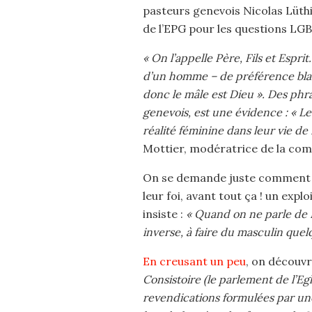
pasteurs genevois Nicolas Lüthi
de l’EPG pour les questions LGB
« On l’appelle Père, Fils et Espri
d’un homme – de préférence blanc 
donc le mâle est Dieu ». Des phra
genevois, est une évidence : « L
réalité féminine dans leur vie de 
Mottier, modératrice de la co
On se demande juste comment o
leur foi, avant tout ça ! un exp
insiste :
« Quand on ne parle de 
inverse, à faire du masculin quel
En creusant un peu
, on découv
Consistoire (le parlement de l’Eg
revendications formulées par un