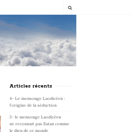
Articles récents
S
i
4- Le mensonge Laodicéen :
t
l’origine de la séduction
e
3- le mensonge Laodicéen
S
ne reconnait pas Satan comme
i
le dieu de ce monde