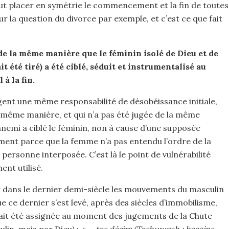
faut placer en symétrie le commencement et la fin de toutes
sur la question du divorce par exemple, et c’est ce que fait
: de la même manière que le féminin isolé de Dieu et de
it été tiré) a été ciblé, séduit et instrumentalisé au
à la fin.
gent une même responsabilité de désobéissance initiale,
a même manière, et qui n’a pas été jugée de la même
ennemi a ciblé le féminin, non à cause d’une supposée
ement parce que la femme n’a pas entendu l’ordre de la
 personne interposée. C’est là le point de vulnérabilité
ent utilisé.
der dans le dernier demi-siècle les mouvements du masculin
 ce dernier s’est levé, après des siècles d’immobilisme,
 avait été assignée au moment des jugements de la Chute
lin, mais par Dieu) :
« … tes désirs (Teshuwqah : besoins