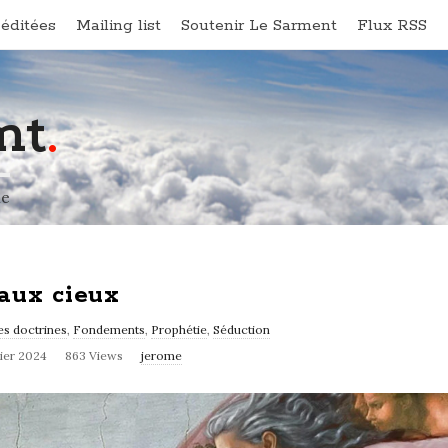
éditées
Mailing list
Soutenir Le Sarment
Flux RSS
nt
.
ne
aux cieux
s doctrines
,
Fondements
,
Prophétie
,
Séduction
rier 2024
863 Views
jerome