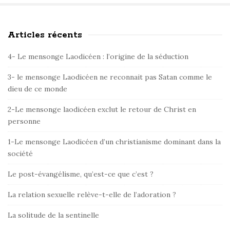
Articles récents
S
i
4- Le mensonge Laodicéen : l’origine de la séduction
t
e
3- le mensonge Laodicéen ne reconnait pas Satan comme le
dieu de ce monde
S
i
2-Le mensonge laodicéen exclut le retour de Christ en
d
personne
e
1-Le mensonge Laodicéen d’un christianisme dominant dans la
b
société
a
r
Le post-évangélisme, qu’est-ce que c’est ?
La relation sexuelle relève-t-elle de l’adoration ?
La solitude de la sentinelle