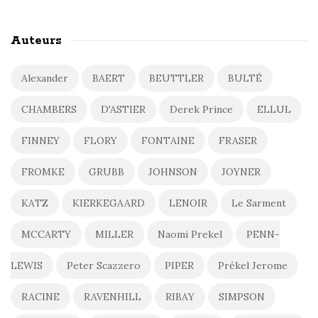
Auteurs
Alexander
BAERT
BEUTTLER
BULTÉ
CHAMBERS
D'ASTIER
Derek Prince
ELLUL
FINNEY
FLORY
FONTAINE
FRASER
FROMKE
GRUBB
JOHNSON
JOYNER
KATZ
KIERKEGAARD
LENOIR
Le Sarment
MCCARTY
MILLER
Naomi Prekel
PENN-
LEWIS
Peter Scazzero
PIPER
Prékel Jerome
RACINE
RAVENHILL
RIBAY
SIMPSON