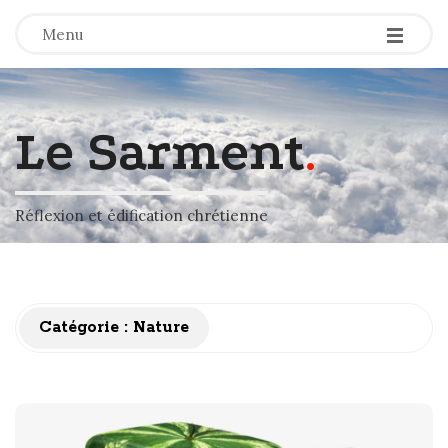
-
-
-
Menu
Le Sarment
.
Réflexion et édification chrétienne
Catégorie :
Nature