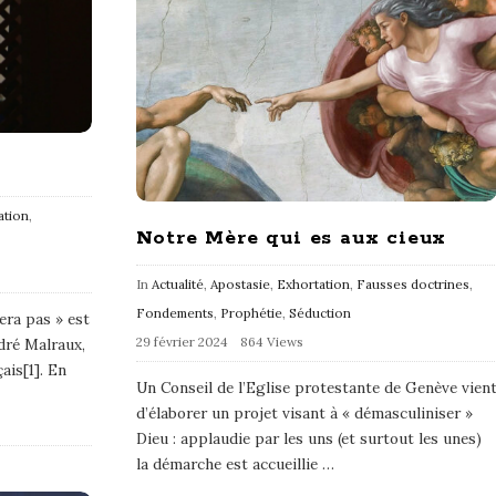
ation
,
Notre Mère qui es aux cieux
In
Actualité
,
Apostasie
,
Exhortation
,
Fausses doctrines
,
Fondements
,
Prophétie
,
Séduction
era pas » est
29 février 2024
864 Views
dré Malraux,
ais[1]. En
Un Conseil de l’Eglise protestante de Genève vien
d’élaborer un projet visant à « démasculiniser »
Dieu : applaudie par les uns (et surtout les unes)
la démarche est accueillie
…