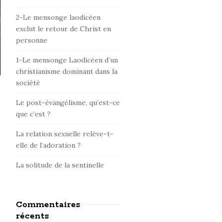
d
e
2-Le mensonge laodicéen
b
exclut le retour de Christ en
personne
a
r
1-Le mensonge Laodicéen d’un
christianisme dominant dans la
société
Le post-évangélisme, qu’est-ce
que c’est ?
La relation sexuelle relève-t-
elle de l’adoration ?
La solitude de la sentinelle
Commentaires
récents