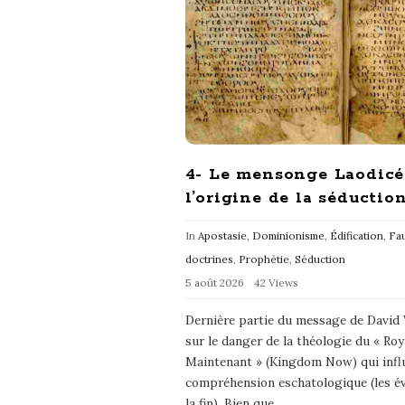
4- Le mensonge Laodicé
l’origine de la séductio
In
Apostasie
,
Dominionisme
,
Édification
,
Fa
doctrines
,
Prophétie
,
Séduction
5 août 2026
42 Views
Dernière partie du message de David
sur le danger de la théologie du « Ro
Maintenant » (Kingdom Now) qui infl
compréhension eschatologique (les é
la fin). Bien que
…