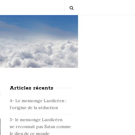
Articles récents
S
i
4- Le mensonge Laodicéen :
t
l’origine de la séduction
e
3- le mensonge Laodicéen
S
ne reconnait pas Satan comme
i
le dieu de ce monde