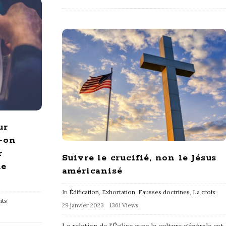
ur
t-on
r
Suivre le crucifié, non le Jésus
me
américanisé
In
Édification
,
Exhortation
,
Fausses doctrines
,
La croix
ts
29 janvier 2023
1361 Views
La relation de l’Église avec la culture générale est