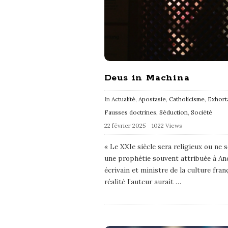
Deus in Machina
In
Actualité
,
Apostasie
,
Catholicisme
,
Exhort
Fausses doctrines
,
Séduction
,
Société
22 février 2025
1022 Views
« Le XXIe siècle sera religieux ou ne s
une prophétie souvent attribuée à An
écrivain et ministre de la culture franç
réalité l’auteur aurait
…