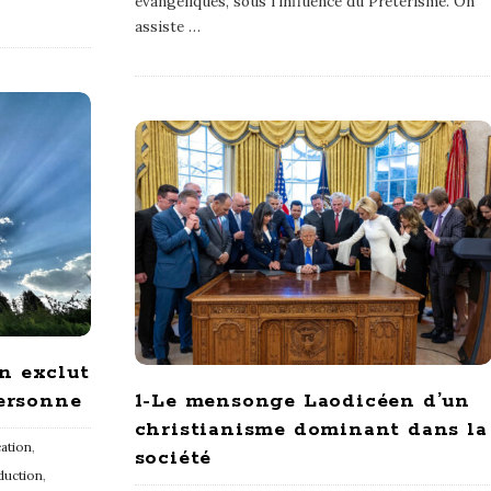
évangéliques, sous l’influence du Prétérisme. On
assiste
…
n exclut
personne
1-Le mensonge Laodicéen d’un
christianisme dominant dans la
cation
,
société
duction
,