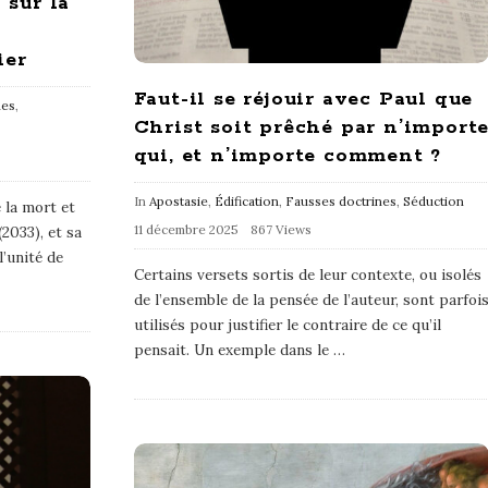
 sur la
ier
Faut-il se réjouir avec Paul que
nes
,
Christ soit prêché par n’import
qui, et n’importe comment ?
In
Apostasie
,
Édification
,
Fausses doctrines
,
Séduction
 la mort et
11 décembre 2025
867 Views
2033), et sa
’unité de
Certains versets sortis de leur contexte, ou isolés
de l’ensemble de la pensée de l’auteur, sont parfoi
utilisés pour justifier le contraire de ce qu’il
pensait. Un exemple dans le
…