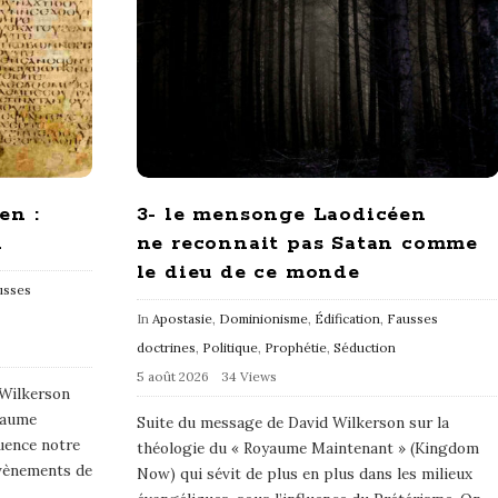
en :
3- le mensonge Laodicéen
n
ne reconnait pas Satan comme
le dieu de ce monde
usses
In
Apostasie
,
Dominionisme
,
Édification
,
Fausses
doctrines
,
Politique
,
Prophétie
,
Séduction
5 août 2026
34 Views
 Wilkerson
yaume
Suite du message de David Wilkerson sur la
uence notre
théologie du « Royaume Maintenant » (Kingdom
vènements de
Now) qui sévit de plus en plus dans les milieux