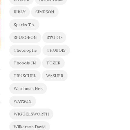
RIBAY
SIMPSON
Sparks T.A.
SPURGEON
STUDD
Theonoptie
THOBOIS
Thobois JM
TOZER
TRUSCHEL
WASHER
Watchman Nee
WATSON
t
WIGGELSWORTH
Wilkerson David