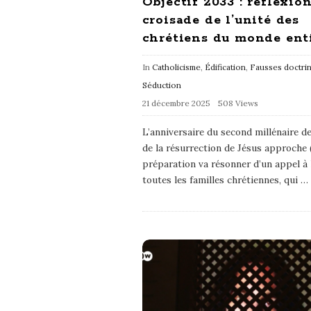
Objectif 2033 : réflexion
croisade de l’unité des
chrétiens du monde ent
In
Catholicisme
,
Édification
,
Fausses doctri
Séduction
21 décembre 2025
508 Views
L’anniversaire du second millénaire de
de la résurrection de Jésus approche (
préparation va résonner d’un appel à l
toutes les familles chrétiennes, qui
…