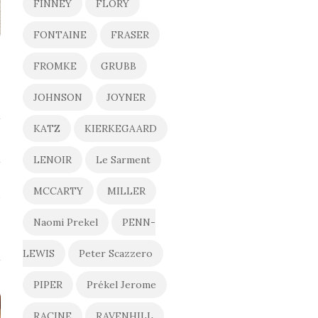
FINNEY
FLORY
FONTAINE
FRASER
FROMKE
GRUBB
e
JOHNSON
JOYNER
KATZ
KIERKEGAARD
LENOIR
Le Sarment
MCCARTY
MILLER
s
Naomi Prekel
PENN-
LEWIS
Peter Scazzero
PIPER
Prékel Jerome
RACINE
RAVENHILL