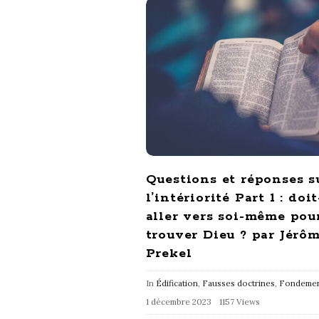
Questions et réponses s
l’intériorité Part 1 : doi
aller vers soi-même pou
trouver Dieu ? par Jérô
Prekel
In
Édification
,
Fausses doctrines
,
Fondemen
1 décembre 2023
1157 Views