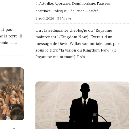
In
Actualité
,
Apostasie
,
Dominionisme
,
Fausses
doctrines
,
Politique
,
Séduction
,
Société
4 août 2026
59 Views
eut pas
Ou : la séduisante théologie du “Royaume
la terre. Il
maintenant” (Kingdom Now). Extrait d’un
renions
…
message de David Wilkerson initialement paru
sous le titre “la vision du Kingdom Now” (le
Royaume maintenant) Très
…