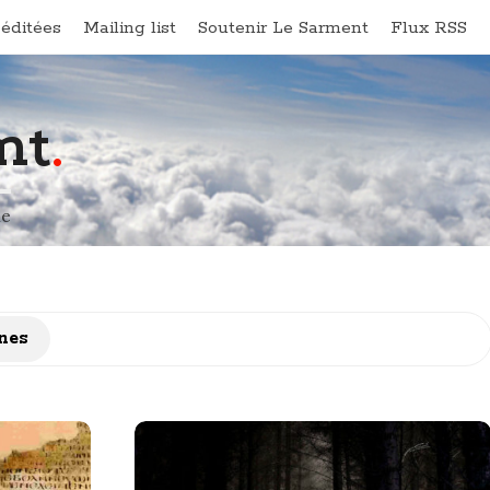
éditées
Mailing list
Soutenir Le Sarment
Flux RSS
nt
.
ne
nes