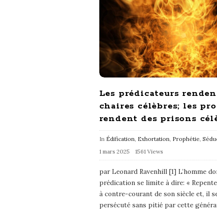
Les prédicateurs renden
chaires célèbres; les pr
rendent des prisons cél
In
Édification
,
Exhortation
,
Prophétie
,
Sédu
1 mars 2025
1561 Views
par Leonard Ravenhill [1] L’homme do
prédication se limite à dire: « Repent
à contre-courant de son siècle et, il s
persécuté sans pitié par cette généra