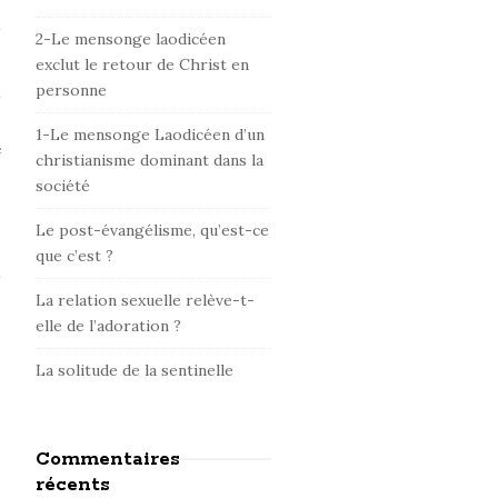
d
e
2-Le mensonge laodicéen
b
exclut le retour de Christ en
personne
a
r
1-Le mensonge Laodicéen d’un
e
christianisme dominant dans la
société
Le post-évangélisme, qu’est-ce
que c’est ?
La relation sexuelle relève-t-
elle de l’adoration ?
La solitude de la sentinelle
Commentaires
récents