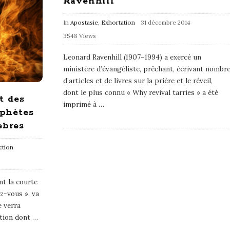
Ravenhill
In
Apostasie
,
Exhortation
31 décembre 2014
3548 Views
Leonard Ravenhill (1907–1994) a exercé un
ministère d’évangéliste, prêchant, écrivant nombr
d’articles et de livres sur la prière et le réveil,
dont le plus connu « Why revival tarries » a été
t des
imprimé à
…
ophètes
èbres
ction
nt la courte
ez-vous », va
e verra
tion dont
…