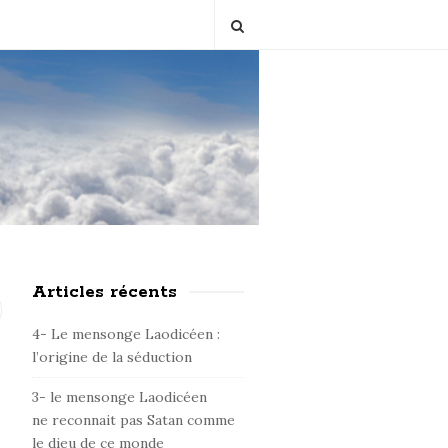
Articles récents
S
i
4- Le mensonge Laodicéen :
t
l’origine de la séduction
e
3- le mensonge Laodicéen
S
ne reconnait pas Satan comme
i
le dieu de ce monde