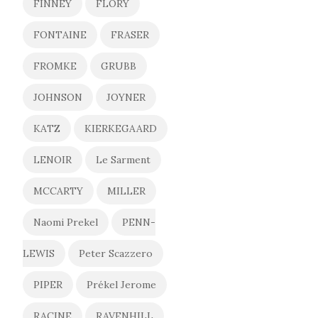
FINNEY
FLORY
FONTAINE
FRASER
FROMKE
GRUBB
JOHNSON
JOYNER
KATZ
KIERKEGAARD
LENOIR
Le Sarment
MCCARTY
MILLER
Naomi Prekel
PENN-
LEWIS
Peter Scazzero
PIPER
Prékel Jerome
RACINE
RAVENHILL