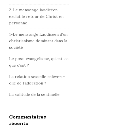
d
e
2-Le mensonge laodicéen
b
exclut le retour de Christ en
personne
a
r
1-Le mensonge Laodicéen d’un
christianisme dominant dans la
société
Le post-évangélisme, qu’est-ce
que c’est ?
La relation sexuelle relève-t-
elle de l’adoration ?
La solitude de la sentinelle
Commentaires
récents