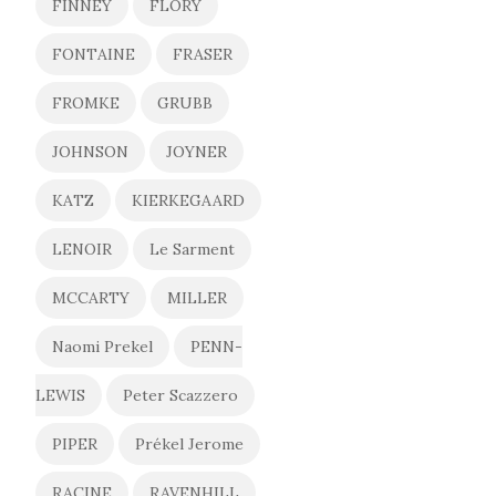
FINNEY
FLORY
FONTAINE
FRASER
FROMKE
GRUBB
JOHNSON
JOYNER
KATZ
KIERKEGAARD
LENOIR
Le Sarment
MCCARTY
MILLER
Naomi Prekel
PENN-
LEWIS
Peter Scazzero
PIPER
Prékel Jerome
RACINE
RAVENHILL