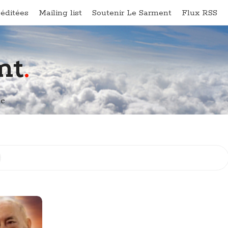
éditées
Mailing list
Soutenir Le Sarment
Flux RSS
nt
.
ne