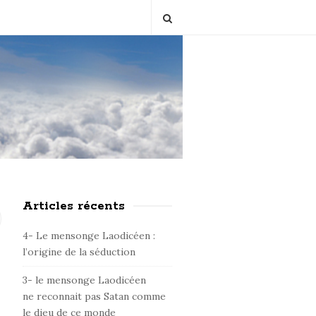
Articles récents
S
i
4- Le mensonge Laodicéen :
t
l’origine de la séduction
e
3- le mensonge Laodicéen
S
ne reconnait pas Satan comme
i
le dieu de ce monde