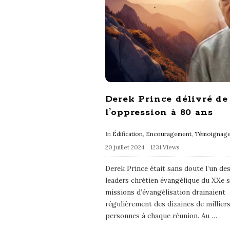
Derek Prince délivré de
l’oppression à 80 ans
In
Édification
,
Encouragement
,
Témoignag
20 juillet 2024
1231 Views
Derek Prince était sans doute l’un de
leaders chrétien évangélique du XXe si
missions d’évangélisation drainaient
régulièrement des dizaines de millier
personnes à chaque réunion. Au
…