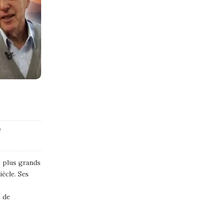
e
s plus grands
ècle. Ses
s de