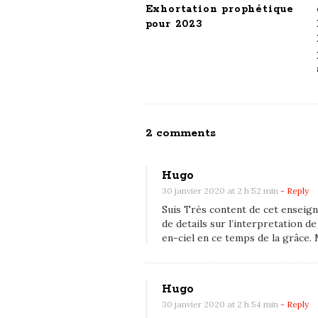
o
Exhortation prophétique
n
pour 2023
O
2 comments
n
L
Hugo
e
30 janvier 2020 at 2 h 52 min
- Reply
m
Suis Très content de cet enseign
de details sur l’interpretation 
e
en-ciel en ce temps de la grâce.
s
s
a
Hugo
g
30 janvier 2020 at 2 h 54 min
- Reply
e