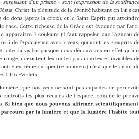
– surgissant d’un prisme – sont l’expression de la souffranc
Jésus-Christ, la plénitude de la divinité habitant en Lui s’es
de dons (après la croix), et le Saint-Esprit put atteindr
de race. Cette richesse de la Grâce est évoquée par l’arc
se apparaître 7 couleurs (il faut rappeler que l’Agneau d
re 5 de l’Apocalypse avec 7 yeux, qui sont les 7 esprits d
étroite du visible puisque nous découvrons en effet qu’au
e rouge, coexistent les ondes plus courtes et invisibles d
à l’autre extrême du spectre lumineux) n’est que le début d
es Ultra-Violets.
a lumière, que nos yeux ne sont pas capables de percevoi
 endroits les plus reculés de l’espace, comme le prouv
s.
Si bien que nous pouvons affirmer, scientifiquement
 parcouru par la lumière et que la lumière l’habite tou