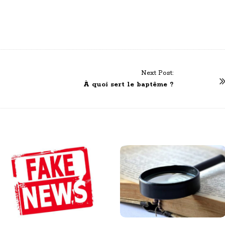
Next Post:
À quoi sert le baptême ?