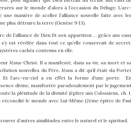
Noé, pour signaler que Dieu mettait un terme aux eaux d
ersées sur le monde d’alors à l’occasion du Déluge. L’arc
une manière de sceller l’alliance nouvelle faite avec le
e plus détruire la terre (Genèse 9:13).
c de l’alliance de Dieu fit son apparition … grâce aux eau
s’y est révélée dans tout ce qu’elle conservait de secret
ystères cachés contenus en elle.
eur Jésus-Christ. Il a manifesté, dans sa vie, sa mort et s
élation nouvelles du Père. Jésus a dit qu’il était «la Porte
9). Et l’arc-en-ciel a en effet la forme d’une porte. E
présence divine, manifestée paradoxalement par le jugemen
oute la plénitude de la divinité (épître aux Colossiens, ch. 1
u a réconcilié le monde avec Lui-Même (2ème épitre de Pau
rouver d’autres similitudes entre le naturel et le spirituel.