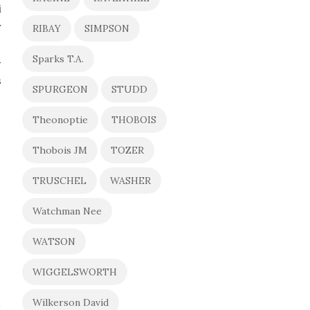
i
r
RIBAY
SIMPSON
Sparks T.A.
–
s
SPURGEON
STUDD
Theonoptie
THOBOIS
Thobois JM
TOZER
TRUSCHEL
WASHER
Watchman Nee
WATSON
WIGGELSWORTH
Wilkerson David