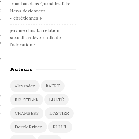
e
Jonathan
dans
Quand les fake
t
News deviennent
e
« chrétiennes »
-
jerome
dans
La relation
e
sexuelle relève-t-elle de
e
l’adoration ?
x
e
u
Auteurs
Alexander
BAERT
r
e
BEUTTLER
BULTÉ
,
t
CHAMBERS
D'ASTIER
Derek Prince
ELLUL