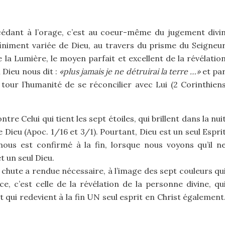
édant à l’orage, c’est au coeur-même du jugement divi
nfiniment variée de Dieu, au travers du prisme du Seigneu
e la Lumière, le moyen parfait et excellent de la révélatio
 Dieu nous dit :
«plus jamais je ne détruirai la terre …»
et pa
tour l’humanité de se réconcilier avec Lui (2 Corinthien
tre Celui qui tient les sept étoiles, qui brillent dans la nui
 Dieu (Apoc. 1/16 et 3/1). Pourtant, Dieu est un seul Espri
nous est confirmé à la fin, lorsque nous voyons qu’il n
t un seul Dieu.
a chute a rendue nécessaire, à l’image des sept couleurs qu
e, c’est celle de la révélation de la personne divine, qu
t qui redevient à la fin UN seul esprit en Christ également