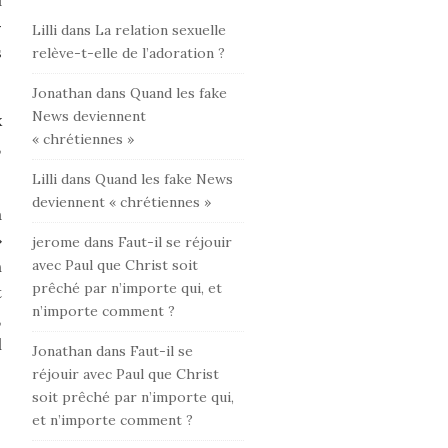
u
-
Lilli
dans
La relation sexuelle
s
relève-t-elle de l’adoration ?
Jonathan
dans
Quand les fake
News deviennent
x
« chrétiennes »
,
Lilli
dans
Quand les fake News
deviennent « chrétiennes »
a
»
jerome
dans
Faut-il se réjouir
avec Paul que Christ soit
n
prêché par n’importe qui, et
t
n’importe comment ?
,
l
Jonathan
dans
Faut-il se
réjouir avec Paul que Christ
soit prêché par n’importe qui,
et n’importe comment ?