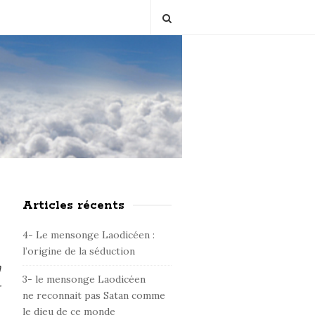
Articles récents
S
i
4- Le mensonge Laodicéen :
t
l’origine de la séduction
e
n
3- le mensonge Laodicéen
S
-
ne reconnait pas Satan comme
i
le dieu de ce monde