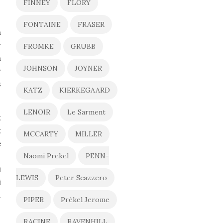
FINNEY
FLORY
FONTAINE
FRASER
n
r
FROMKE
GRUBB
n
JOHNSON
JOYNER
r
s
KATZ
KIERKEGAARD
LENOIR
Le Sarment
t
t
MCCARTY
MILLER
e
Naomi Prekel
PENN-
i
LEWIS
Peter Scazzero
i
.
PIPER
Prékel Jerome
RACINE
RAVENHILL