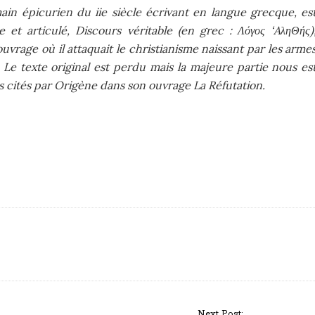
ain épicurien du iie siècle écrivant en langue grecque, es
e et articulé, Discours véritable (en grec : Λόγος ‘AληΘής)
n ouvrage où il attaquait le christianisme naissant par les arme
 Le texte original est perdu mais la majeure partie nous es
s cités par Origène dans son ouvrage La Réfutation.
Next Post: