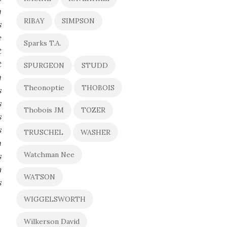
n
RIBAY
SIMPSON
s
e
Sparks T.A.
t
t
SPURGEON
STUDD
n
Theonoptie
THOBOIS
s
s
Thobois JM
TOZER
s
s
TRUSCHEL
WASHER
n
Watchman Nee
s
a
WATSON
s
WIGGELSWORTH
Wilkerson David