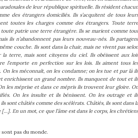
paradoxales de leur république spirituelle. Ils résident chacu
me des étrangers domiciliés. Ils s’acquitent de tous leur
tent toutes les charges comme des étrangers. Toute terr
t toute patrie une terre étrangère. Ils se marient comme tou
mais ils n’abandonnent pas leurs nouveau-nés. Ils partagen
même couche. Ils sont dans la chair, mais ne vivent pas selo
r la terre, mais sont citoyens du ciel. Ils obéissent aux loi
re l’emporte en perfection sur les lois. Ils aiment tous le
 On les méconnaît, on les condamne; on les tue et par là il
 et enrichissent un grand nombre. Ils manquent de tout et il
n les méprise et dans ce mépris ils trouvent leur gloire. O
ifiés. On les insulte et ils bénissent. On les outrage et il
ils sont châtiés comme des scélérats. Châtiés, ils sont dans l
ie […]. En un mot, ce que l’âme est dans le corps, les chrétien
e sont pas du monde.