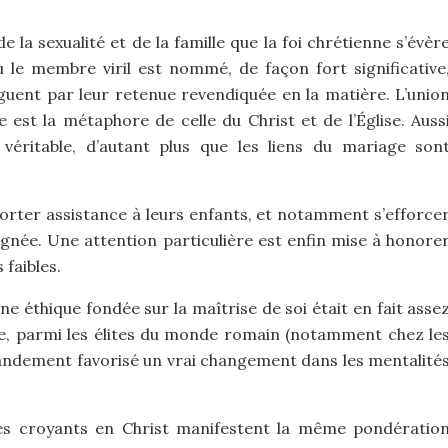
 la sexualité et de la famille que la foi chrétienne s’évèr
 le membre viril est nommé, de façon fort significative
inguent par leur retenue revendiquée en la matière. L’unio
st la métaphore de celle du Christ et de l’Église. Auss
 véritable, d’autant plus que les liens du mariage son
orter assistance à leurs enfants, et notamment s’efforce
ignée. Une attention particulière est enfin mise à honore
 faibles.
ne éthique fondée sur la maîtrise de soi était en fait asse
cle, parmi les élites du monde romain (notamment chez le
grandement favorisé un vrai changement dans les mentalité
les croyants en Christ manifestent la même pondératio