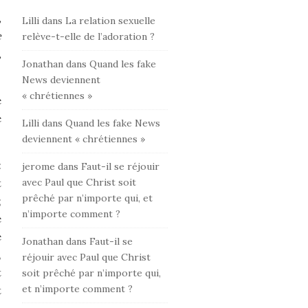
,
Lilli
dans
La relation sexuelle
e
relève-t-elle de l’adoration ?
,
Jonathan
dans
Quand les fake
News deviennent
« chrétiennes »
e
e
Lilli
dans
Quand les fake News
deviennent « chrétiennes »
:
jerome
dans
Faut-il se réjouir
t
avec Paul que Christ soit
prêché par n’importe qui, et
;
n’importe comment ?
e
e
Jonathan
dans
Faut-il se
,
réjouir avec Paul que Christ
t
soit prêché par n’importe qui,
et n’importe comment ?
t