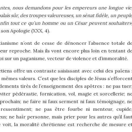
santes, nous demandons pour les empereurs une longue vie
alais sûr, des troupes valeureuses, un sénat fidèle, un peupl
e, enfin tout ce qu’un homme ou un César peuvent souhaiter»
 son Apologie (XXX, 4).
tianisme n’ont de cesse de dénoncer l’absence totale d
eur reproche. Mais ils vont encore plus loin en tentant d
foi sur un paganisme, vecteur de violence et d’immoralité.
étiens offre un contraste saisissant avec celui des païens 
 mêmes valeurs. C’est que les disciples de Jésus s’efforcen
ements tirés de l’enseignement des apôtres : ne pas tuer
iter pédérastie, fornication, vol, magie et sorcellerie; n
 prochain; ne faire ni faux serment ni faux témoignage, n
ressentiment; ne pas être fourbe ni menteur, cupide
ux; ne haïr personne, mais prier pour les autres qu’il fau
oit, la moralité chrétienne est recherche de mesure e