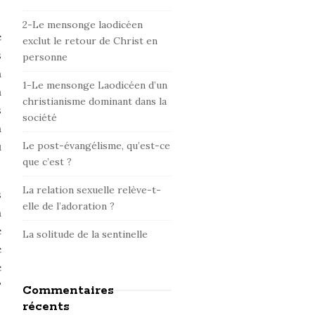
d
e
2-Le mensonge laodicéen
e
b
exclut le retour de Christ en
s
personne
a
n
r
1-Le mensonge Laodicéen d’un
à
christianisme dominant dans la
s
société
n
u
Le post-évangélisme, qu’est-ce
que c’est ?
La relation sexuelle relève-t-
s
elle de l’adoration ?
n
e
La solitude de la sentinelle
e
e
?
Commentaires
récents