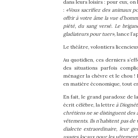
dans leurs loisirs : pour eux, on
:
«Vous sacrifiez des animaux p
offrir à votre âme la vue d’homm
piété, du sang versé. Le briga
gladiateurs pour tuer»,
lance l’a
Le théâtre, volontiers licencieux
Au quotidien, ces derniers s’ef
des situations parfois compli
ménager la chèvre et le chou !
en matière économique, tout en
En fait, le grand paradoxe de 
écrit célèbre, la lettre
à Diognè
chrétiens ne se distinguent des a
vêtements. Ils n’habitent pas de v
dialecte extraordinaire, leur g
usages locaux pour les vêtements,