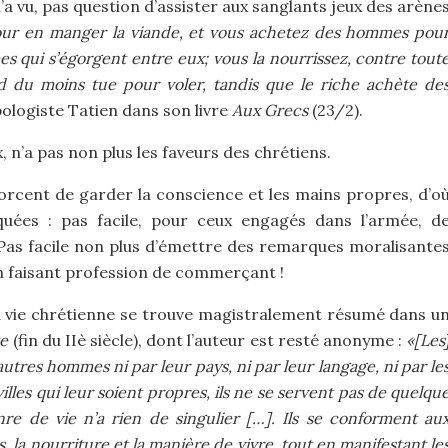
 l’a vu, pas question d’assister aux sanglants jeux des arène
our en manger la viande, et vous achetez des hommes pou
es qui s’égorgent entre eux; vous la nourrissez, contre tout
nd du moins tue pour voler, tandis que le riche achète de
pologiste Tatien dans son livre
Aux Grecs
(23/2).
, n’a pas non plus les faveurs des chrétiens.
forcent de garder la conscience et les mains propres, d’o
quées : pas facile, pour ceux engagés dans l’armée, d
 Pas facile non plus d’émettre des remarques moralisante
 faisant profession de commerçant !
la vie chrétienne se trouve magistralement résumé dans u
te
(fin du IIè siècle), dont l’auteur est resté anonyme :
«[Les
utres hommes ni par leur pays, ni par leur langage, ni par le
illes qui leur soient propres, ils ne se servent pas de quelqu
enre de vie n’a rien de singulier […]. Ils se conforment au
 la nourriture et la manière de vivre, tout en manifestant le