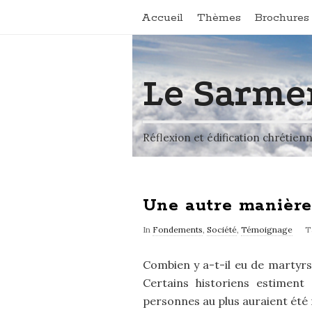
Accueil
Thèmes
Brochures 
Le Sarme
Réflexion et édification chrétien
Une autre manière
In
Fondements
,
Société
,
Témoignage
T
Combien y a-t-il eu de martyrs c
Certains historiens estiment 
personnes au plus auraient été