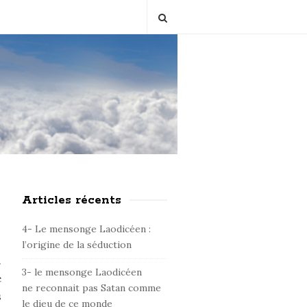
Articles récents
S
i
4- Le mensonge Laodicéen :
t
l’origine de la séduction
e
.
3- le mensonge Laodicéen
S
e
ne reconnait pas Satan comme
i
s
le dieu de ce monde