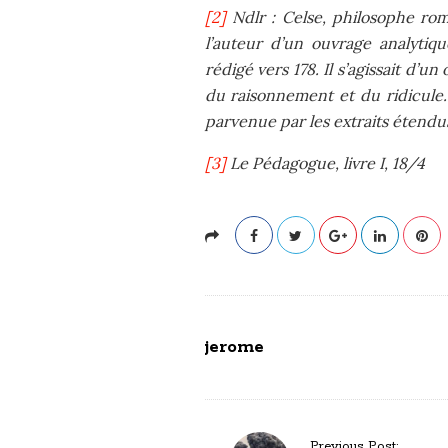
[2]
Ndlr : Celse, philosophe rom
l’auteur d’un ouvrage analytiqu
rédigé vers 178. Il s’agissait d’u
du raisonnement et du ridicule.
parvenue par les extraits étendu
[3]
Le Pédagogue, livre I, 18/4
jerome
P
Previous Post: