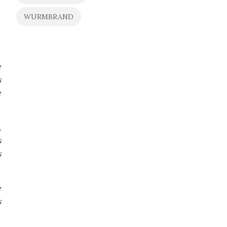
WURMBRAND
e
s
e
,
s
s
e
s