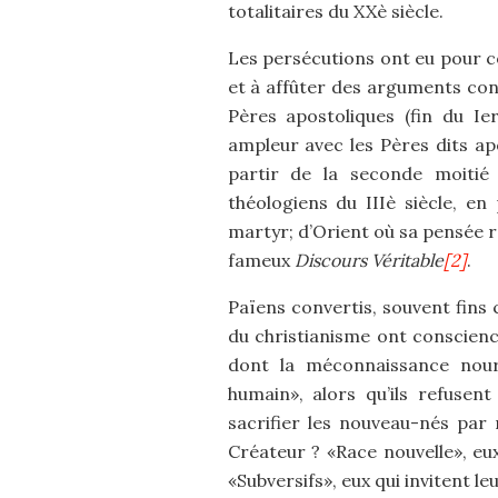
totalitaires du XXè siècle.
Les persécutions ont eu pour co
et à affûter des arguments con
Pères apostoliques (fin du Ier
ampleur avec les Pères dits ap
partir de la seconde moitié 
théologiens du IIIè siècle, en
martyr; d’Orient où sa pensée r
fameux
Discours Véritable
[2]
.
Païens convertis, souvent fins 
du christianisme ont conscience
dont la méconnaissance nour
humain», alors qu’ils refusen
sacrifier les nouveau-nés par 
Créateur ? «Race nouvelle», eu
«Subversifs», eux qui invitent l