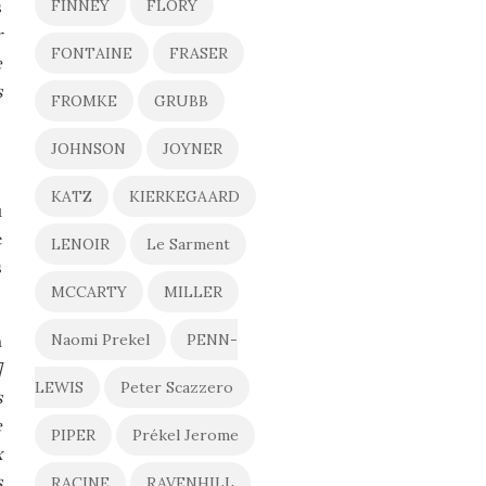
s
FINNEY
FLORY
r
FONTAINE
FRASER
e
s
FROMKE
GRUBB
JOHNSON
JOYNER
KATZ
KIERKEGAARD
ù
e
LENOIR
Le Sarment
s
MCCARTY
MILLER
n
Naomi Prekel
PENN-
]
LEWIS
Peter Scazzero
s
e
PIPER
Prékel Jerome
x
s
RACINE
RAVENHILL