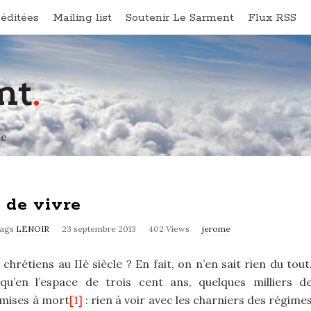
éditées
Mailing list
Soutenir Le Sarment
Flux RSS
nt
.
ne
 de vivre
ags
LENOIR
23 septembre 2013
402 Views
jerome
hrétiens au IIè siècle ? En fait, on n’en sait rien du tout
qu’en l’espace de trois cent ans, quelques milliers d
 mises à mort
[1]
: rien à voir avec les charniers des régime