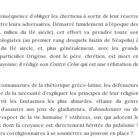
nséquence d’obliger les chrétiens à sortir de leur réserv
tre leurs adversaires. Démarré timidement à l’époque de
, milieu du IIè siècle), cet effort va prendre toute so
ologistes (au premier rang desquels Justin de Néapolis) 
du IIè siècle, et, plus généralement, avec les grand
 particulier Origène, dont le père, chrétien, est mort e
ayonne, il rédige son
Contre Celse
qui est une réfutation d
connaisseurs de la rhétorique gréco-latine, les défenseur
 de la nécessité d’expliquer les principes de leur religio
rit les fantasmes les plus absurdes. «Haine du genr
t d’assister aux jeux de gladiateurs, d’abandonner ou d
respect de la vie humaine ? «Athées», eux qui adorent l
x dont la croyance est directement héritée du judaïsme 
eurs coreligionnaires à se soumettre au pouvoir en place ?