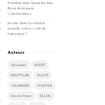
Jonathan
dans
Quand les fake
News deviennent
e
« chrétiennes »
,
n
jerome
dans
La relation
i
sexuelle relève-t-elle de
l’adoration ?
t
r
Auteurs
r
Alexander
BAERT
z
BEUTTLER
BULTÉ
s
s
CHAMBERS
D'ASTIER
Derek Prince
ELLUL
n