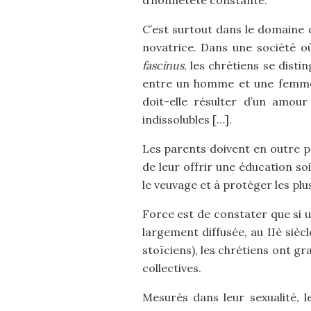
d’honnêteté constante.
C’est surtout dans le domaine de
novatrice. Dans une société où
fascinus
, les chrétiens se dist
entre un homme et une femme e
doit-elle résulter d’un amour
indissolubles […].
Les parents doivent en outre p
de leur offrir une éducation so
le veuvage et à protéger les plus
Force est de constater que si u
largement diffusée, au IIè siè
stoïciens), les chrétiens ont 
collectives.
Mesurés dans leur sexualité, 