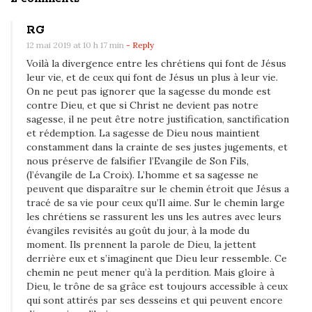
n
RG
P
12 mai 2019 at 10 h 17 min
- Reply
l
Voilà la divergence entre les chrétiens qui font de Jésus
u
leur vie, et de ceux qui font de Jésus un plus à leur vie.
s
On ne peut pas ignorer que la sagesse du monde est
contre Dieu, et que si Christ ne devient pas notre
d
sagesse, il ne peut être notre justification, sanctification
e
et rédemption. La sagesse de Dieu nous maintient
m
constamment dans la crainte de ses justes jugements, et
nous préserve de falsifier l’Evangile de Son Fils,
o
(l’évangile de La Croix). L’homme et sa sagesse ne
i
peuvent que disparaître sur le chemin étroit que Jésus a
,
tracé de sa vie pour ceux qu’Il aime. Sur le chemin large
m
les chrétiens se rassurent les uns les autres avec leurs
évangiles revisités au goût du jour, à la mode du
o
moment. Ils prennent la parole de Dieu, la jettent
i
derrière eux et s’imaginent que Dieu leur ressemble. Ce
n
chemin ne peut mener qu’à la perdition. Mais gloire à
Dieu, le trône de sa grâce est toujours accessible à ceux
s
qui sont attirés par ses desseins et qui peuvent encore
d