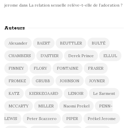
jerome
dans
La relation sexuelle relève-t-elle de l’adoration ?
Auteurs
Alexander
BAERT
BEUTTLER
BULTÉ
CHAMBERS
D'ASTIER
Derek Prince
ELLUL
FINNEY
FLORY
FONTAINE
FRASER
FROMKE
GRUBB
JOHNSON
JOYNER
KATZ
KIERKEGAARD
LENOIR
Le Sarment
MCCARTY
MILLER
Naomi Prekel
PENN-
LEWIS
Peter Scazzero
PIPER
Prékel Jerome