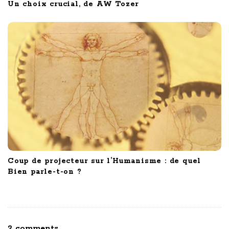
Un choix crucial, de AW Tozer
Coup de projecteur sur l’Humanisme : de quel
Bien parle-t-on ?
O
2 comments