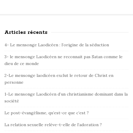
Articles récents
S
i
4- Le mensonge Laodicéen : l’origine de la séduction
t
e
3- le mensonge Laodicéen ne reconnait pas Satan comme le
dieu de ce monde
S
i
2-Le mensonge laodicéen exclut le retour de Christ en
d
personne
e
1-Le mensonge Laodicéen d’un christianisme dominant dans la
b
société
a
r
Le post-évangélisme, qu’est-ce que c’est ?
La relation sexuelle relève-t-elle de l’adoration ?