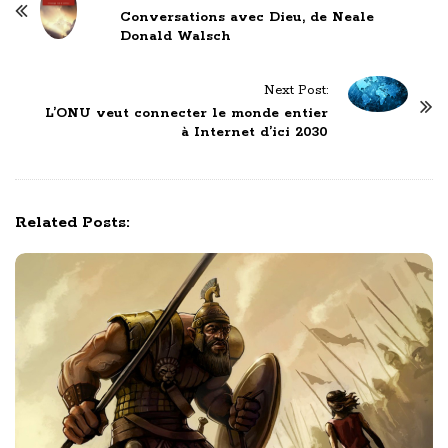
o
Conversations avec Dieu, de Neale
Donald Walsch
s
t
Next Post:
N
L’ONU veut connecter le monde entier
a
à Internet d’ici 2030
v
i
g
Related Posts:
a
t
i
o
n