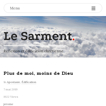
-
-
-
Menu
Le Sarment
.
Réflexion et édification chrétienne
Plus de moi, moins de Dieu
In
Apostasie
,
Édification
7 mai 2019
1922 Views
jerome