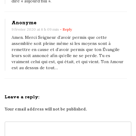
dire « aujourd’hui ».
e
D
i
Anonyme
e
9 février 2020 at 6 h 09 min
- Reply
u
Amen. Merci Seigneur d’avoir permis que cette
assemblée soit pleine même si les moyens sont à
remettre en cause et d’avoir permis que ton Évangile
leurs soit annoncé afin qu’elle ne se perde. Tu es
vraiment celui qui est, qui était, et qui vient. Ton Amour
est au dessus de tout…
Leave a reply:
Your email address will not be published.