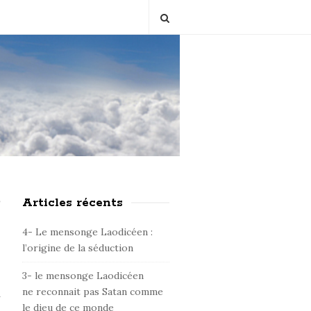
?
Articles récents
S
i
4- Le mensonge Laodicéen :
t
l’origine de la séduction
e
3- le mensonge Laodicéen
S
ne reconnait pas Satan comme
l
i
le dieu de ce monde