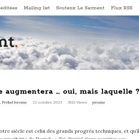
éditées
Mailing list
Soutenir Le Sarment
Flux RSS
nt
.
ne
e augmentera … oui, mais laquelle 
,
Prékel Jerome
22 octobre 2023
3513 Views
jerome
re siècle est celui des grands progrès techniques, et qu’i