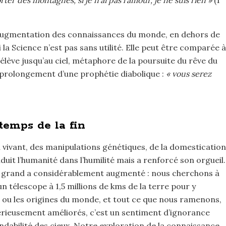
ter des montagnes, si je n’ai pas l’amour, je ne suis rien »
(1
l’augmentation des connaissances du monde, en dehors de
 la Science n’est pas sans utilité. Elle peut être comparée à
’élève jusqu’au ciel, métaphore de la poursuite du rêve du
 prolongement d’une prophétie diabolique :
« vous serez
temps de la fin
vivant, des manipulations génétiques, de la domestication
nduit l’humanité dans l’humilité mais a renforcé son orgueil.
t grand a considérablement augmenté : nous cherchons à
 télescope à 1,5 millions de kms de la terre pour y
 ou les origines du monde, et tout ce que nous ramenons,
érieusement améliorés, c’est un sentiment d’ignorance
ndabilité des cieux. Notre exploration de la connaissance