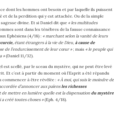
nce dont les hommes ont besoin et par laquelle ils puissent
et de la perdition qui y est attachée. Ou de la simple
 sagesse divine. Et si Daniel dit que
« les multitudes
hommes sont dans les ténèbres de la fausse connaissance
 aux Ephésiens (4/18) :
« marchant selon la vanité de leurs
scurcie,
étant étrangers à la vie de Dieu,
à cause de
se de l’endurcissement de leur cœur »
; mais
« le peuple qui
ra »
(Daniel 11/32).
el est scellé, par le sceau du mystère, qui ne peut être levé
it. Et c’est à partir du moment où l’Esprit a été répandu
u commencer à être révélée :
« À moi, qui suis le moindre de
té accordée d’annoncer aux païens
les richesses
 de mettre en lumière quelle est la dispensation
du mystère
 a créé toutes choses »
(Eph. 4/18).