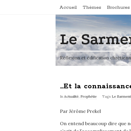
Accueil
Thèmes
Brochures 
Le Sarme
Réflexion et édification chrétien
…Et la connaissanc
In
Actualité
,
Prophétie
Tags
Le Sarment
Par Jérôme Prekel
On entend beaucoup dire que not