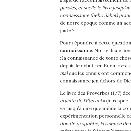
s’agit de l’accomplissement de l
paroles, et scelle le livre jusqu’a
connaissance (hébr. dahat) grand
de notre époque comme un acco
juste ?
Pour répondre à cette question, 
connaissance.
Notre discerneme
: la connaissance de toute chose
depuis le début : en Eden, c’est
mal
que les ennuis ont commencé
connaissance (en dehors de Die
Le livre des Proverbes (1/7) dé
crainte de l’Éternel »
(le respect
va jusqu’à dire que même la con
expérimentation personnelle con
don de prophétie, la science de 