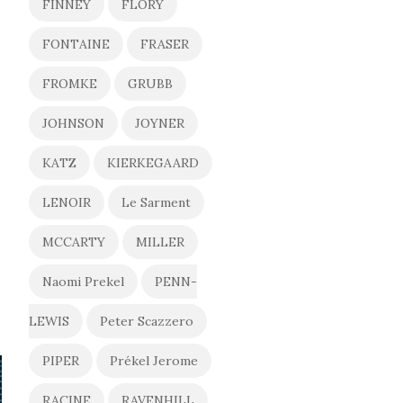
FINNEY
FLORY
FONTAINE
FRASER
FROMKE
GRUBB
JOHNSON
JOYNER
KATZ
KIERKEGAARD
LENOIR
Le Sarment
MCCARTY
MILLER
Naomi Prekel
PENN-
LEWIS
Peter Scazzero
PIPER
Prékel Jerome
RACINE
RAVENHILL