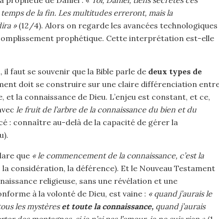
a prophétie de Daniel : «
Toi, Daniel, tiens secrètes ces
u temps de la fin. Les multitudes erreront, mais la
ira »
(12/4). Alors on regarde les avancées technologiques
mplissement prophétique. Cette interprétation est-elle
il faut se souvenir que la Bible parle de
deux types de
nt doit se construire sur une claire différenciation entr
, et la connaissance de Dieu. L’enjeu est constant, et ce,
 avec
le fruit de l’arbre de la connaissance du bien et du
 : connaître au-delà de la capacité de gérer la
u).
clare que
« le commencement de la connaissance, c’est la
, la considération, la déférence). Et le Nouveau Testament
naissance religieuse, sans une révélation et une
forme à la volonté de Dieu, est vaine :
« quand j’aurais le
tous les mystères
et toute la connaissance,
quand j’aurais