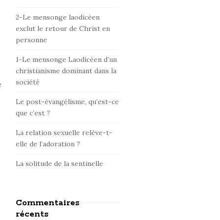
d
e
2-Le mensonge laodicéen
b
exclut le retour de Christ en
personne
a
r
1-Le mensonge Laodicéen d’un
christianisme dominant dans la
société
e
Le post-évangélisme, qu’est-ce
que c’est ?
La relation sexuelle relève-t-
elle de l’adoration ?
La solitude de la sentinelle
Commentaires
récents