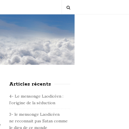
Articles récents
S
i
4- Le mensonge Laodicéen :
t
l’origine de la séduction
e
3- le mensonge Laodicéen
S
ne reconnait pas Satan comme
i
e
le dieu de ce monde