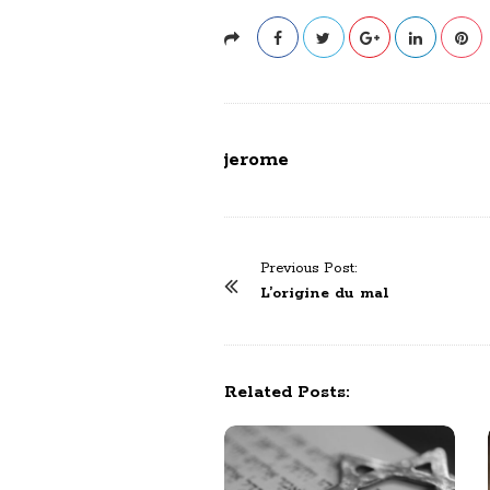
jerome
P
Previous Post:
o
L’origine du mal
s
t
N
Related Posts:
a
v
i