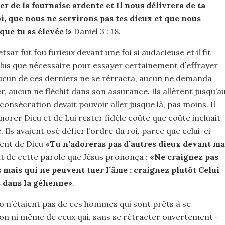
r de la fournaise ardente et Il nous délivrera de ta
oi, que nous ne servirons pas tes dieux et que nous
que tu as élevée !»
Daniel 3 : 18.
ar fut fou furieux devant une foi si audacieuse et il fit
 plus que nécessaire pour essayer certainement d’effrayer
cun de ces derniers ne se rétracta, aucun ne demanda
, aucun ne fléchit dans son assurance. Ils allèrent jusqu’a
onsécration devait pouvoir aller jusque là, pas moins. Il
onorer Dieu et de Lui rester fidèle coûte que coûte incluait
. Ils avaient osé défier l’ordre du roi, parce que celui-ci
ent de Dieu
«Tu n’adoreras pas d’autres dieux devant ma
ant de cette parole que Jésus prononça :
«Ne craignez pas
 mais qui ne peuvent tuer l’âme ; craignez plutôt Celui
ps dans la géhenne»
.
n’étaient pas de ces hommes qui sont prêts à se
ion ni même de ceux qui, sans se rétracter ouvertement -