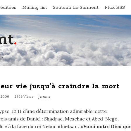
éditées
Mailing list
Soutenir Le Sarment
Flux RSS
nt
.
ne
leur vie jusqu’à craindre la mort
r 2006
2869 Views
jerome
ypse. 12.11 d’une détermination admirable, cette
rois amis de Daniel : Shadrac, Meschac et Abed-Nego,
dire à la face du roi Nebucadnetsar :
«Voici notre Dieu qu