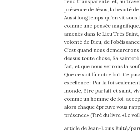
rend transparente, et, au trave
présence de Jésus, la beauté de la
Aussi longtemps qu’on vit sous l
comme une pensée magnifique, ma
amenés dans le Lieu Très Saint,
volonté de Dieu, de l’obéissanc
C’est quand nous demeurerons e
dessus toute chose, Sa saintet
fait, et que nous verrons la sou
Que ce soit là notre but. Ce pa
excellence : Par la foi seulemen
monde, être parfait et saint, viv
comme un homme de foi, accepte
alors chaque épreuve vous rappr
présence» (Tiré du livre «Le v
article de Jean-Louis Bulté/pa