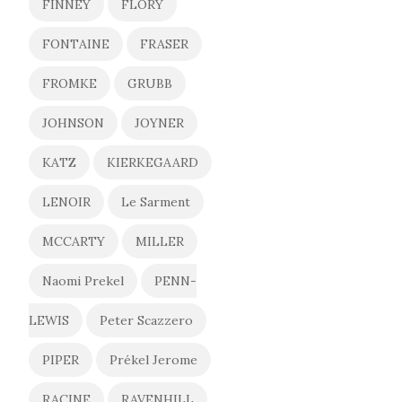
FINNEY
FLORY
FONTAINE
FRASER
FROMKE
GRUBB
JOHNSON
JOYNER
KATZ
KIERKEGAARD
LENOIR
Le Sarment
MCCARTY
MILLER
Naomi Prekel
PENN-
LEWIS
Peter Scazzero
PIPER
Prékel Jerome
RACINE
RAVENHILL