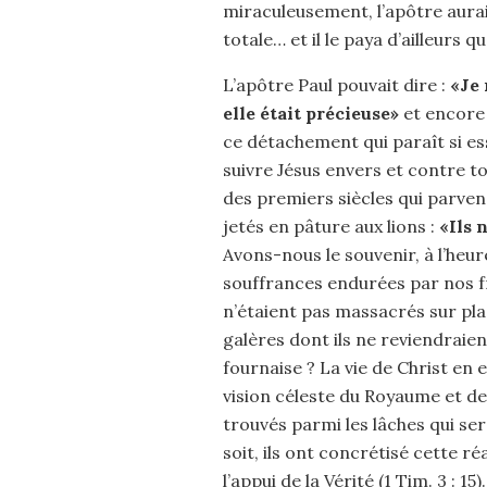
miraculeusement, l’apôtre aurai
totale… et il le paya d’ailleurs
L’apôtre Paul pouvait dire :
«Je 
elle était précieuse»
et encor
ce détachement qui paraît si ess
suivre Jésus envers et contre t
des premiers siècles qui parvena
jetés en pâture aux lions :
«Ils 
Avons-nous le souvenir, à l’heu
souffrances endurées par nos f
n’étaient pas massacrés sur pla
galères dont ils ne reviendraient
fournaise ? La vie de Christ en 
vision céleste du Royaume et de 
trouvés parmi les lâches qui ser
soit, ils ont concrétisé cette réa
l’appui de la Vérité (1 Tim. 3 : 15).