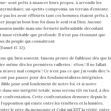
me- sont prêts à nuancer leurs propos, à arrondir les
intermédiaire, un «petit» compromis, un terrain d’entente.
 pas les avoir effleurés tant ces hommes étaient prêts à
er jusqu’au bout leur foi dans le seul vrai Dieu. Aucune
ussion inutile mais une fermeté inébranlable découlant
 aussi véritable que profonde. Il n’est pas étonnant que
ceux du peuple qui connaitront
aniel 11: 32).
s qui, bien souvent, faisons preuve de faiblesse dès que l
ire même dès les premières railleries : «Non ! Il ne fallait
m’avez mal compris ! Ce n’est pas ce que j’ai voulu dire !».
rtout pas passer pour des fondamentalistes intégristes.
a Bible pour seul fondement de notre foi, et si notre
 dans une intégrité totale, nous serons tôt ou tard, à des
e confrontation. Cette confrontation demeure depuis le
opposition qui existe entre les ténèbres et la lumière,
entre le père du mensonge et Celui qui EST la vérité, entre