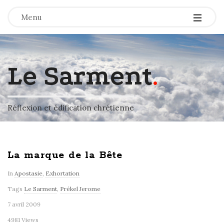
-
-
-
Menu
Le Sarment
.
Réflexion et édification chrétienne
La marque de la Bête
In
Apostasie
,
Exhortation
Tags
Le Sarment
,
Prékel Jerome
7 avril 2009
4981 Views