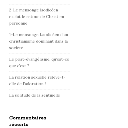
d
e
2-Le mensonge laodicéen
b
exclut le retour de Christ en
personne
a
r
1-Le mensonge Laodicéen d’un
christianisme dominant dans la
société
s
Le post-évangélisme, qu’est-ce
que c’est ?
La relation sexuelle relève-t-
elle de l’adoration ?
La solitude de la sentinelle
t
Commentaires
récents