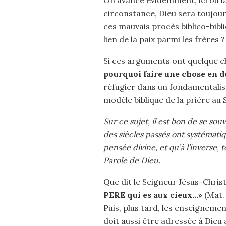
On avance évidemment, ici ou là
circonstance, Dieu sera toujours
ces mauvais procès biblico-bibli
lien de la paix parmi les frères ?
Si ces arguments ont quelque ch
pourquoi faire une chose en d
réfugier dans un fondamentalism
modèle biblique de la prière au 
Sur ce sujet, il est bon de se so
des siècles passés ont systémat
pensée divine, et qu’à l’inverse,
Parole de Dieu.
Que dit le Seigneur Jésus-Christ 
PERE qui es aux cieux…»
(Mat. 
Puis, plus tard, les enseignem
doit aussi être adressée à Dieu