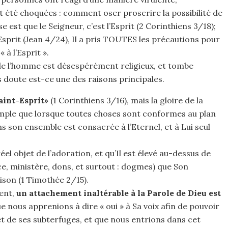
 été choquées : comment oser proscrire la possibilité de
e est que le Seigneur, c’est l’Esprit (2 Corinthiens 3/18);
’Esprit (Jean 4/24), Il a pris TOUTES les précautions pour
à l’Esprit ».
de l’homme est désespérément religieux, et tombe
ns doute est-ce une des raisons principales.
aint-Esprit»
(1 Corinthiens 3/16), mais la gloire de la
emple que lorsque toutes choses sont conformes au plan
ns son ensemble est consacrée à l’Eternel, et à Lui seul
éel objet de l’adoration, et qu’Il est élevé au-dessus de
ce, ministère, dons, et surtout : dogmes) que Son
son (1 Timothée 2/15).
ent,
un attachement inaltérable à la Parole de Dieu est
e nous apprenions à dire « oui » à Sa voix afin de pouvoir
 et de ses subterfuges, et que nous entrions dans cet