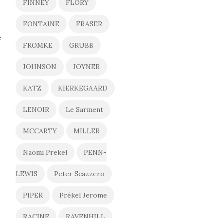
FINNEY
FLORY
FONTAINE
FRASER
e
FROMKE
GRUBB
JOHNSON
JOYNER
KATZ
KIERKEGAARD
LENOIR
Le Sarment
MCCARTY
MILLER
Naomi Prekel
PENN-
LEWIS
Peter Scazzero
PIPER
Prékel Jerome
RACINE
RAVENHILL