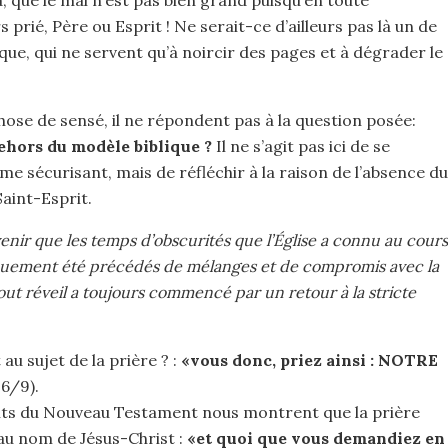
, que le mal n’est pas bien grand puisqu’en toute
 prié, Père ou Esprit ! Ne serait-ce d’ailleurs pas là un de
que, qui ne servent qu’à noircir des pages et à dégrader le
ose de sensé, il ne répondent pas à la question posée:
ehors du modèle biblique ?
Il ne s’agit pas ici de se
e sécurisant, mais de réfléchir à la raison de l’absence du
Saint-Esprit.
uvenir que les temps d’obscurités que l’Église a connu au cours
iquement été précédés de mélanges et de compromis avec la
 tout réveil a toujours commencé par un retour à la stricte
au sujet de la prière ? :
«vous donc, priez ainsi : NOTRE
6/9).
ents du Nouveau Testament nous montrent que la prière
 au nom de Jésus-Christ :
«et quoi que vous demandiez en