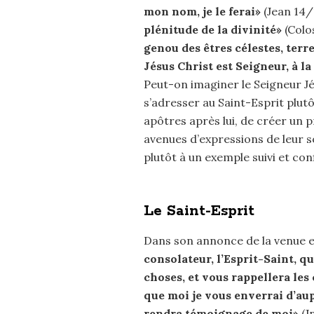
mon nom, je le ferai»
(Jean 14/
plénitude de la divinité»
(Colos
genou des êtres célestes, terr
Jésus Christ est Seigneur, à la
Peut-on imaginer le Seigneur Jé
s’adresser au Saint-Esprit plutô
apôtres après lui, de créer un p
avenues d’expressions de leur so
plutôt à un exemple suivi et con
Le Saint-Esprit
Dans son annonce de la venue et 
consolateur, l’Esprit-Saint, 
choses, et vous rappellera les 
que moi je vous enverrai d’aup
rendra témoignage de moi»
(Jn