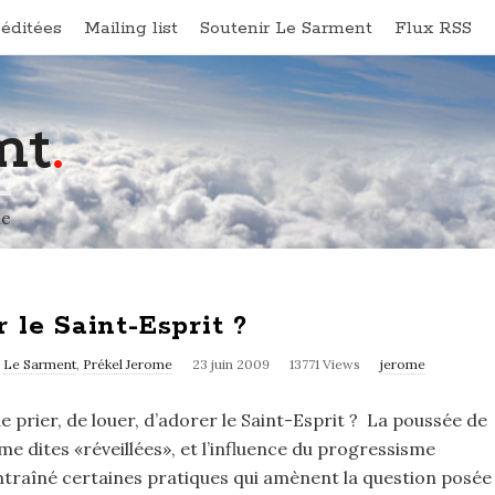
éditées
Mailing list
Soutenir Le Sarment
Flux RSS
nt
.
ne
 le Saint-Esprit ?
s
Le Sarment
,
Prékel Jerome
23 juin 2009
13771 Views
jerome
 prier, de louer, d’adorer le Saint-Esprit ? La poussée de
e dites «réveillées», et l’influence du progressisme
entraîné certaines pratiques qui amènent la question posée