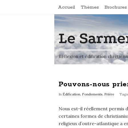
Accueil
Thèmes
Brochures 
Le Sarme
Réflexion et édification chrétien
Pouvons-nous prier
In
Édification
,
Fondements
,
Prière
Tag
Nous est-il réellement permis de
certaines formes de christianism
religieux d’outre-atlantique a 