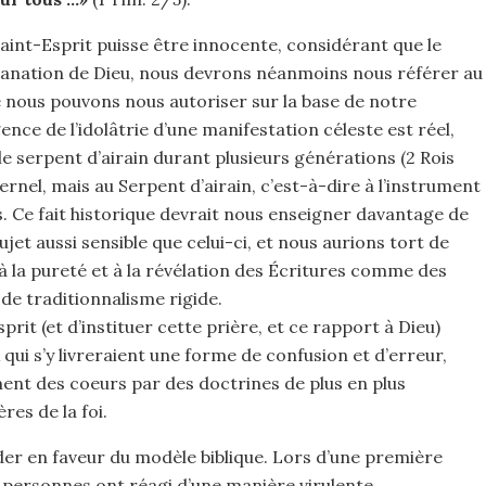
Saint-Esprit puisse être innocente, considérant que le
manation de Dieu, nous devrons néanmoins nous référer au
e nous pouvons nous autoriser sur la base de notre
nce de l’idolâtrie d’une manifestation céleste est réel,
e serpent d’airain durant plusieurs générations (2 Rois
Éternel, mais au Serpent d’airain, c’est-à-dire à l’instrument
ps. Ce fait historique devrait nous enseigner davantage de
jet aussi sensible que celui-ci, et nous aurions tort de
 à la pureté et à la révélation des Écritures comme des
de traditionnalisme rigide.
prit (et d’instituer cette prière, et ce rapport à Dieu)
x qui s’y livreraient une forme de confusion et d’erreur,
ent des coeurs par des doctrines de plus en plus
res de la foi.
laider en faveur du modèle biblique. Lors d’une première
s personnes ont réagi d’une manière virulente,