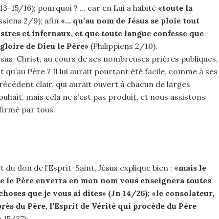
13-15/16); pourquoi ? … car en Lui a habité
«toute la
siens 2/9); afin
«… qu’au nom de Jésus se ploie tout
estres et infernaux, et que toute langue confesse que
 gloire de Dieu le Père»
(Philippiens 2/10).
sus-Christ, au cours de ses nombreuses prières publiques,
t qu’au Père ? Il lui aurait pourtant été facile, comme à ses
récédent clair, qui aurait ouvert à chacun de larges
uhait, mais cela ne s’est pas produit, et nous assistons
firmé par tous.
du don de l’Esprit-Saint, Jésus explique bien :
«mais le
que le Père enverra en mon nom vous enseignera toutes
choses que je vous ai dites» (Jn 14/26); «le consolateur,
rès du Père, l’Esprit de Vérité qui procède du Père
 15/27);