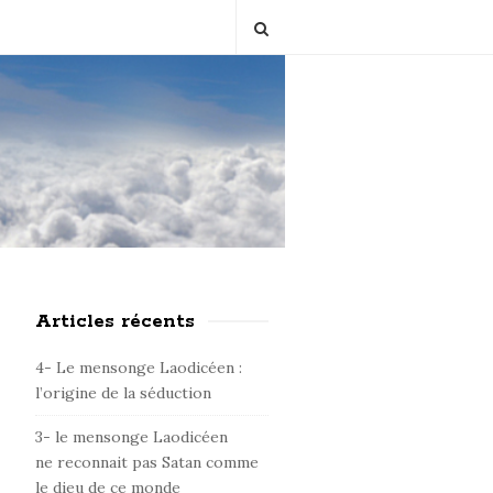
Articles récents
S
i
4- Le mensonge Laodicéen :
t
l’origine de la séduction
e
3- le mensonge Laodicéen
S
ne reconnait pas Satan comme
i
le dieu de ce monde