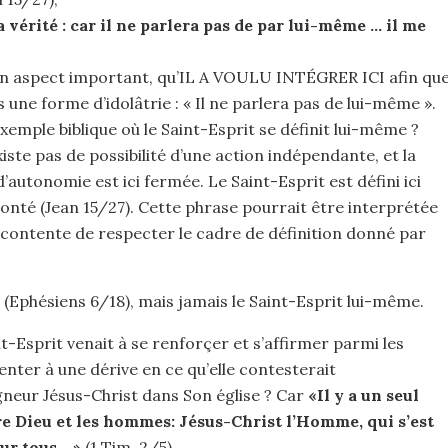
 vérité : car il ne parlera pas de par lui-même … il me
un aspect important, qu’IL A VOULU INTÉGRER ICI afin qu
 une forme d’idolâtrie : « Il ne parlera pas de lui-même ».
emple biblique où le Saint-Esprit se définit lui-même ?
xiste pas de possibilité d’une action indépendante, et la
autonomie est ici fermée. Le Saint-Esprit est défini ici
nté (Jean 15/27). Cette phrase pourrait être interprétée
 contente de respecter le cadre de définition donné par
 (Ephésiens 6/18), mais jamais le Saint-Esprit lui-même.
nt-Esprit venait à se renforçer et s’affirmer parmi les
enter à une dérive en ce qu’elle contesterait
gneur Jésus-Christ dans Son église ? Car
«Il y a un seul
re Dieu et les hommes: Jésus-Christ l’Homme, qui s’est
ur tous …»
(1 Tim. 2/5).