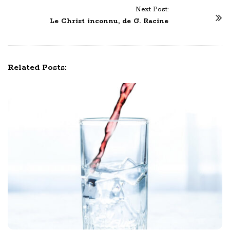
t
Next Post:
N
Le Christ inconnu, de G. Racine
a
v
i
Related Posts:
g
a
t
i
o
n