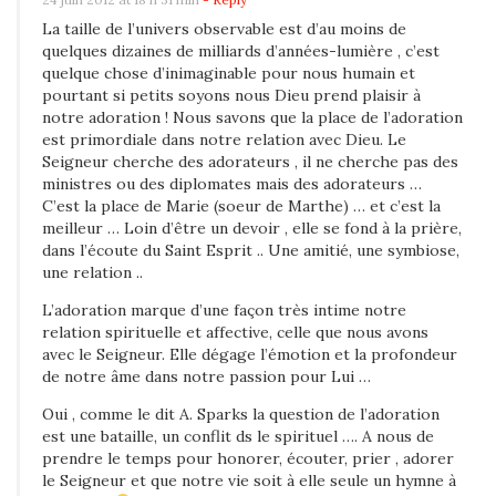
’
La taille de l’univers observable est d’au moins de
e
quelques dizaines de milliards d’années-lumière , c’est
n
quelque chose d’inimaginable pour nous humain et
pourtant si petits soyons nous Dieu prend plaisir à
j
notre adoration ! Nous savons que la place de l’adoration
e
est primordiale dans notre relation avec Dieu. Le
u
Seigneur cherche des adorateurs , il ne cherche pas des
ministres ou des diplomates mais des adorateurs …
s
C’est la place de Marie (soeur de Marthe) … et c’est la
u
meilleur … Loin d’être un devoir , elle se fond à la prière,
p
dans l’écoute du Saint Esprit .. Une amitié, une symbiose,
r
une relation ..
ê
L’adoration marque d’une façon très intime notre
m
relation spirituelle et affective, celle que nous avons
avec le Seigneur. Elle dégage l’émotion et la profondeur
e
de notre âme dans notre passion pour Lui …
:
Oui , comme le dit A. Sparks la question de l’adoration
l
est une bataille, un conflit ds le spirituel …. A nous de
’
prendre le temps pour honorer, écouter, prier , adorer
a
le Seigneur et que notre vie soit à elle seule un hymne à