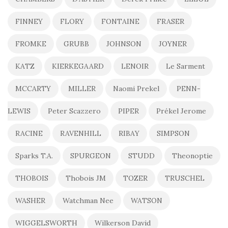
FINNEY
FLORY
FONTAINE
FRASER
FROMKE
GRUBB
JOHNSON
JOYNER
KATZ
KIERKEGAARD
LENOIR
Le Sarment
MCCARTY
MILLER
Naomi Prekel
PENN-
LEWIS
Peter Scazzero
PIPER
Prékel Jerome
RACINE
RAVENHILL
RIBAY
SIMPSON
Sparks T.A.
SPURGEON
STUDD
Theonoptie
THOBOIS
Thobois JM
TOZER
TRUSCHEL
WASHER
Watchman Nee
WATSON
WIGGELSWORTH
Wilkerson David