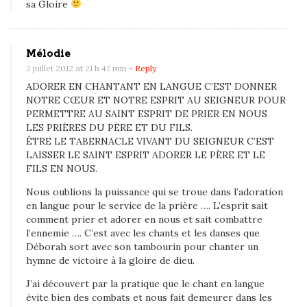
d
sa Gloire
o
r
Mélodie
a
2 juillet 2012 at 21 h 47 min
- Reply
t
ADORER EN CHANTANT EN LANGUE C’EST DONNER
i
NOTRE CŒUR ET NOTRE ESPRIT AU SEIGNEUR POUR
o
PERMETTRE AU SAINT ESPRIT DE PRIER EN NOUS
LES PRIÈRES DU PÈRE ET DU FILS.
n
ÊTRE LE TABERNACLE VIVANT DU SEIGNEUR C’EST
LAISSER LE SAINT ESPRIT ADORER LE PÈRE ET LE
FILS EN NOUS.
Nous oublions la puissance qui se troue dans l’adoration
en langue pour le service de la prière …. L’esprit sait
comment prier et adorer en nous et sait combattre
l’ennemie …. C’est avec les chants et les danses que
Déborah sort avec son tambourin pour chanter un
hymne de victoire à la gloire de dieu.
J’ai découvert par la pratique que le chant en langue
évite bien des combats et nous fait demeurer dans les