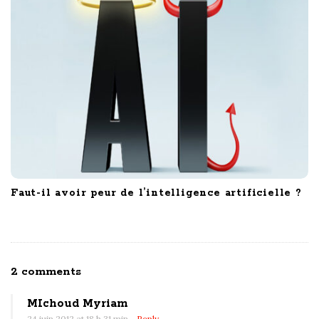
Faut-il avoir peur de l’intelligence artificielle ?
O
2 comments
n
MIchoud Myriam
L
24 juin 2012 at 18 h 31 min
- Reply