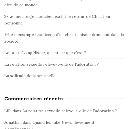
dieu de ce monde
S
i
2-Le mensonge laodicéen exclut le retour de Christ en
d
personne
e
1-Le mensonge Laodicéen d’un christianisme dominant dans la
b
société
a
r
Le post-évangélisme, qu’est-ce que c’est ?
La relation sexuelle relève-t-elle de l’adoration ?
La solitude de la sentinelle
Commentaires récents
Lilli
dans
La relation sexuelle relève-t-elle de l’adoration ?
Jonathan
dans
Quand les fake News deviennent
« chrétiennes »