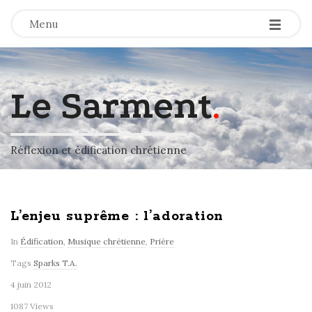
-
-
-
Menu
Le Sarment
.
Réflexion et édification chrétienne
L’enjeu suprême : l’adoration
In
Édification
,
Musique chrétienne
,
Prière
Tags
Sparks T.A.
4 juin 2012
1087 Views