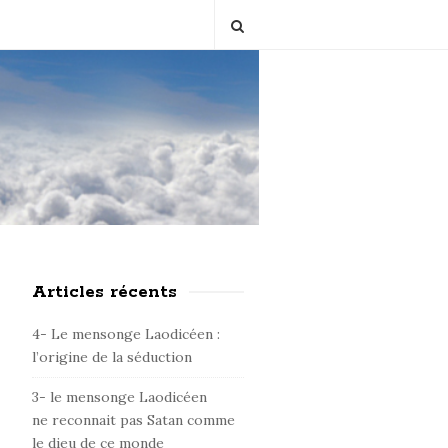
Articles récents
S
i
4- Le mensonge Laodicéen :
t
l’origine de la séduction
e
3- le mensonge Laodicéen
S
ne reconnait pas Satan comme
i
le dieu de ce monde