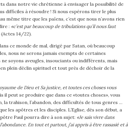
s dans notre vie chrétienne à envisager la possibilité de
 difficiles à résoudre ! Si nous espérons tirer le plus
 au même titre que les païens, c’est que nous n’avons rien
ire :
«c’est par beaucoup de tribulations qu’il nous faut
(Actes 14/22).
 dans ce monde de mal, dirigé par Satan, où beaucoup
tiles, nous ne serons jamais exempts de certaines
ne soyons aveugles, insouciants ou indifférents, mais
 plein déclin spirituel et tout près de déchoir de la
yaume de Dieu et Sa justice, et toutes ces choses vous
s il peut se produire que dans ce «toutes choses», vous
, la trahison, l’abandon, des difficultés de tous genres …
que les apôtres et les disciples. L’Eglise, dès son début, a
apôtre Paul pourra dire à son sujet:
«Je sais vivre dans
s l’abondance. En tout et partout, j’ai appris à être rassasié et à