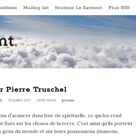
éditées
Mailing list
Soutenir Le Sarment
Flux RSS
nt
.
ne
ar Pierre Truschel
L
30 juillet 2017
2608 Views
jerome
s d’avancer dans leur vie spirituelle, ce qui les rend
t fixés sur les choses de la terre. C’est ainsi qu’ils portent
es gens du monde et sur leurs possessions (maisons,