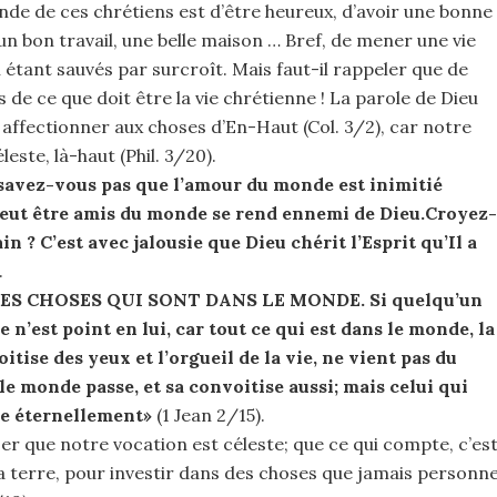
onde de ces chrétiens est d’être heureux, d’avoir une bonne
 un bon travail, une belle maison … Bref, de mener une vie
tant sauvés par surcroît. Mais faut-il rappeler que de
s de ce que doit être la vie chrétienne ! La parole de Dieu
affectionner aux choses d’En-Haut (Col. 3/2), car notre
leste, là-haut (Phil. 3/20).
 savez-vous pas que l’amour du monde est inimitié
veut être amis du monde se rend ennemi de Dieu.Croyez-
in ? C’est avec jalousie que Dieu chérit l’Esprit qu’Il a
.
I LES CHOSES QUI SONT DANS LE MONDE. Si quelqu’un
n’est point en lui, car tout ce qui est dans le monde, la
oitise des yeux et l’orgueil de la vie, ne vient pas du
le monde passe, et sa convoitise aussi; mais celui qui
re éternellement»
(1 Jean 2/15).
liser que notre vocation est céleste; que ce qui compte, c’es
a terre, pour investir dans des choses que jamais personn