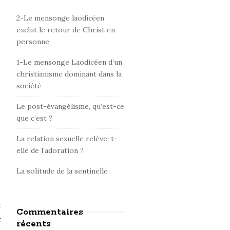
d
e
2-Le mensonge laodicéen
b
exclut le retour de Christ en
personne
a
r
1-Le mensonge Laodicéen d’un
christianisme dominant dans la
société
Le post-évangélisme, qu’est-ce
que c’est ?
La relation sexuelle relève-t-
elle de l’adoration ?
La solitude de la sentinelle
t
Commentaires
e
récents