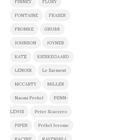
FINNEY
FLORY
FONTAINE
FRASER
FROMKE
GRUBB
JOHNSON
JOYNER
KATZ
KIERKEGAARD
LENOIR
Le Sarment
MCCARTY
MILLER
Naomi Prekel
PENN-
LEWIS
Peter Scazzero
PIPER
Prékel Jerome
RACINE
RAVENHILL