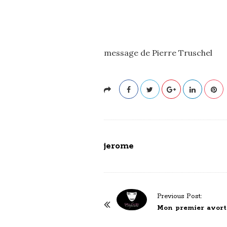
message de Pierre Truschel
jerome
P
Previous Post:
o
Mon premier avor
s