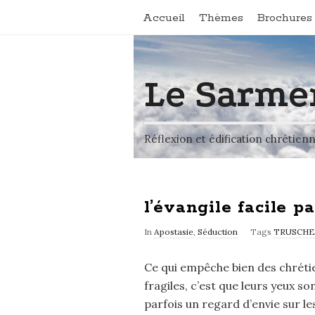
Accueil
Thèmes
Brochures 
Le Sarme
Réflexion et édification chrétien
l’évangile facile p
In
Apostasie
,
Séduction
Tags
TRUSCHE
Ce qui empêche bien des chrétien
fragiles, c’est que leurs yeux son
parfois un regard d’envie sur l