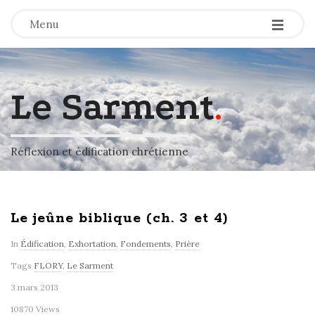
-
-
-
Menu
Le Sarment
.
Réflexion et édification chrétienne
Le jeûne biblique (ch. 3 et 4)
In
Édification
,
Exhortation
,
Fondements
,
Prière
Tags
FLORY
,
Le Sarment
3 mars 2013
10870 Views