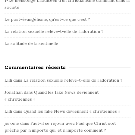
1-Le mensonge Laodicéen d’un christianisme dominant dans la
b
société
a
r
Le post-évangélisme, qu’est-ce que c’est ?
La relation sexuelle relève-t-elle de l’adoration ?
La solitude de la sentinelle
Commentaires récents
Lilli
dans
La relation sexuelle relève-t-elle de l’adoration ?
Jonathan
dans
Quand les fake News deviennent
« chrétiennes »
Lilli
dans
Quand les fake News deviennent « chrétiennes »
jerome
dans
Faut-il se réjouir avec Paul que Christ soit
prêché par n’importe qui, et n’importe comment ?