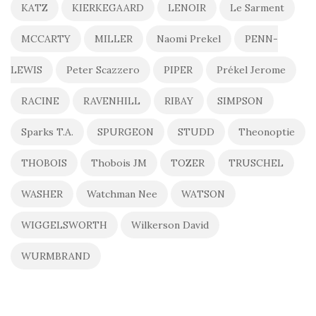
KATZ
KIERKEGAARD
LENOIR
Le Sarment
MCCARTY
MILLER
Naomi Prekel
PENN-
LEWIS
Peter Scazzero
PIPER
Prékel Jerome
RACINE
RAVENHILL
RIBAY
SIMPSON
Sparks T.A.
SPURGEON
STUDD
Theonoptie
THOBOIS
Thobois JM
TOZER
TRUSCHEL
WASHER
Watchman Nee
WATSON
WIGGELSWORTH
Wilkerson David
WURMBRAND