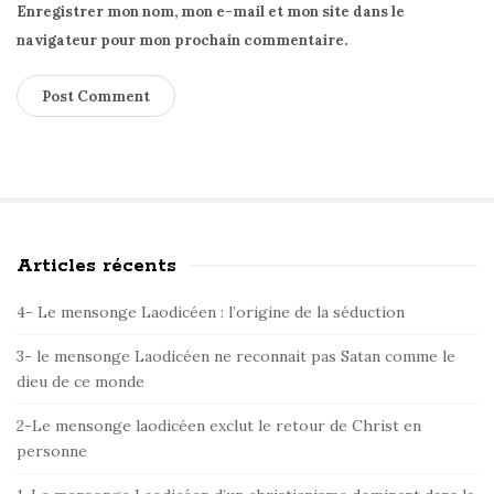
Enregistrer mon nom, mon e-mail et mon site dans le
navigateur pour mon prochain commentaire.
Articles récents
S
i
4- Le mensonge Laodicéen : l’origine de la séduction
t
e
3- le mensonge Laodicéen ne reconnait pas Satan comme le
dieu de ce monde
S
i
2-Le mensonge laodicéen exclut le retour de Christ en
d
personne
e