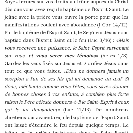
Soyez fermes sur vos droits au trône auprès du Christ
dès que vous avez reçu le baptême de l’Esprit Saint. Le
jeûne avec la prière vous ouvre la porte pour que les
manifestations coulent avec abondance (1 Cor. 14/12).
Par le baptême de l’Esprit Saint, le Seigneur Jésus nous
baptise dans l’Esprit Saint et le feu (Luc 3/16) :
«Mais
vous recevrez une puissance, le Saint-Esprit survenant
sur vous,
et vous serez mes témoins
»
(Actes 1/8).
Gardez les yeux fixés sur Jésus et glorifiez Jésus dans
tout ce que vous faites.
«Dieu ne donnera jamais un
scorpion à l’un de ses fils qui lui demande un œuf. Si
donc, méchants comme vous l’êtes, vous savez donner
de bonnes choses à vos enfants, à combien plus forte
raison le Père céleste donnera-t-il le Saint-Esprit à ceux
qui le lui demandent»
(Luc 11/13). De nombreux
chrétiens qui avaient reçu le baptême de l’Esprit Saint
ont laissé s’éteindre le feu depuis quelque temps. Le
jeûne et la prière insistante dans le Saint-Esprit