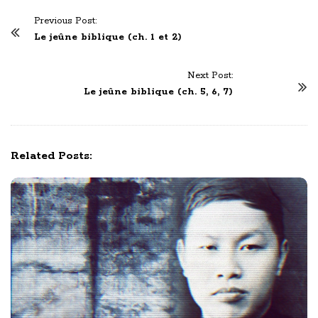
P
Previous Post:
o
Le jeûne biblique (ch. 1 et 2)
s
t
Next Post:
N
Le jeûne biblique (ch. 5, 6, 7)
a
v
i
Related Posts:
g
a
t
i
o
n