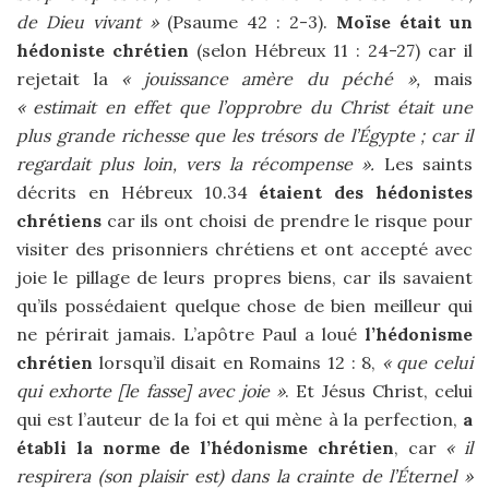
de Dieu vivant »
(Psaume 42 : 2-3).
Moïse était un
hédoniste chrétien
(selon Hébreux 11 : 24-27) car il
rejetait la
« jouissance amère du péché »,
mais
« estimait en effet que l’opprobre du Christ était une
plus grande richesse que les trésors de l’Égypte ; car il
regardait plus loin, vers la récompense ».
Les saints
décrits en Hébreux 10.34
étaient des hédonistes
chrétiens
car ils ont choisi de prendre le risque pour
visiter des prisonniers chrétiens et ont accepté avec
joie le pillage de leurs propres biens, car ils savaient
qu’ils possédaient quelque chose de bien meilleur qui
ne périrait jamais. L’apôtre Paul a loué
l’hédonisme
chrétien
lorsqu’il disait en Romains 12 : 8,
« que celui
qui exhorte [le fasse] avec joie »
. Et Jésus Christ, celui
qui est l’auteur de la foi et qui mène à la perfection,
a
établi la norme de l’hédonisme chrétien
, car
« il
respirera (son plaisir est) dans la crainte de l’Éternel »