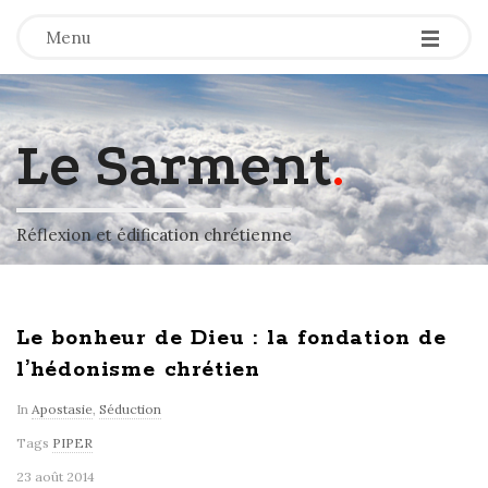
-
-
-
Menu
Le Sarment
.
Réflexion et édification chrétienne
Le bonheur de Dieu : la fondation de
l’hédonisme chrétien
In
Apostasie
,
Séduction
Tags
PIPER
23 août 2014