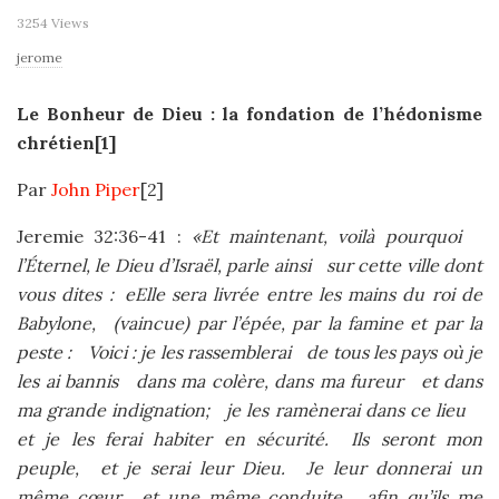
3254 Views
jerome
Le Bonheur de Dieu : la fondation de l’hédonisme
chrétien[1]
Par
John Piper
[2]
Jeremie 32:36-41 :
«Et maintenant, voilà pourquoi
l’Éternel, le Dieu d’Israël, parle ainsi sur cette ville dont
vous dites : eElle sera livrée entre les mains du roi de
Babylone, (vaincue) par l’épée, par la famine et par la
peste : Voici : je les rassemblerai de tous les pays où je
les ai bannis dans ma colère, dans ma fureur et dans
ma grande indignation; je les ramènerai dans ce lieu
et je les ferai habiter en sécurité. Ils seront mon
peuple, et je serai leur Dieu. Je leur donnerai un
même cœur et une même conduite, afin qu’ils me