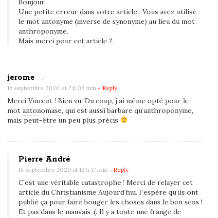
Bonjour,
l
Une petite erreur dans votre article : Vous avez utilisé
e
le mot antonyme (inverse de synonyme) au lieu du mot
m
anthroponyme.
Mais merci pour cet article ?.
o
t
«
jerome
S
16 septembre 2020 at 7 h 03 min
- Reply
e
Merci Vincent ! Bien vu. Du coup, j’ai même opté pour le
i
mot
antonomase
, qui est aussi barbare qu’anthroponyme,
g
mais peut-être un peu plus précis
n
e
u
Pierre André
r
16 septembre 2020 at 12 h 17 min
- Reply
»
C’est une véritable catastrophe ! Merci de relayer cet
article du Christianisme Aujourd’hui. J’espère qu’ils ont
d
publié ça pour faire bouger les choses dans le bon sens !
a
Et pas dans le mauvais :(. Il y a toute une frange de