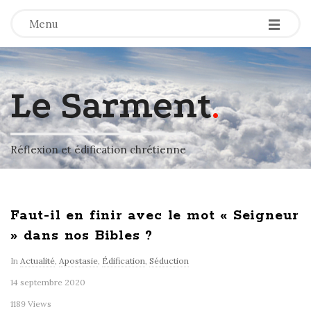
-
-
-
Menu
Le Sarment
.
Réflexion et édification chrétienne
Faut-il en finir avec le mot « Seigneur
» dans nos Bibles ?
In
Actualité
,
Apostasie
,
Édification
,
Séduction
14 septembre 2020
1189 Views