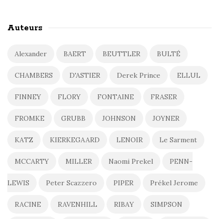
Auteurs
Alexander
BAERT
BEUTTLER
BULTÉ
CHAMBERS
D'ASTIER
Derek Prince
ELLUL
FINNEY
FLORY
FONTAINE
FRASER
FROMKE
GRUBB
JOHNSON
JOYNER
KATZ
KIERKEGAARD
LENOIR
Le Sarment
MCCARTY
MILLER
Naomi Prekel
PENN-
LEWIS
Peter Scazzero
PIPER
Prékel Jerome
RACINE
RAVENHILL
RIBAY
SIMPSON