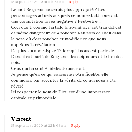
15 septembre 2020 at 11 h 28 min
- Reply
a
Le mot Seigneur ne serait plus approprié ? Les
u
personnages actuels auxquels ce nom est attribué ont
t
une connotation assez négative ? Peut-être…
Ceci étant, comme l’article le souligne, il est très délicat
-
et même dangereux de « toucher » au nom de Dieu dans
i
le sens où c’est toucher et modifier ce que nous
l
appelons la révélation
De plus, en apocalypse 17, lorsqu’il nous est parlé de
e
Dieu, il est parlé du Seigneur des seigneurs et le Roi des
n
rois.
f
Ceux qui lui sont « fidèles » vaincront.
i
Je pense qu’en ce qui concerne notre fidélité, elle
commence par accepter la vérité de ce qui nous a été
n
révélé
i
Ici respecter le nom de Dieu est d’une importance
r
capitale et primordiale
a
v
Vincent
e
15 septembre 2020 at 22 h 08 min
- Reply
c