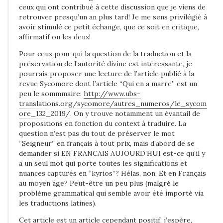
ceux qui ont contribué à cette discussion que je viens de
retrouver presqu’un an plus tard! Je me sens privilégié à
avoir stimulé ce petit échange, que ce soit en critique,
affirmatif ou les deux!
Pour ceux pour qui la question de la traduction et la
préservation de l’autorité divine est intéressante, je
pourrais proposer une lecture de l’article publié à la
revue Sycomore dont l’article “Qui en a marre” est un
peu le sommmaire:
http://www.ubs-
translations.org/sycomore/autres_numeros/le_sycom
ore_132_2019/
. On y trouve notamment un évantail de
propositions en fonction du context à traduire. La
question n’est pas du tout de préserver le mot
“Seigneur” en français à tout prix, mais d’abord de se
demander si EN FRANCAIS AUJOURD’HUI est-ce qu’il y
a un seul mot qui porte toutes les significations et
nuances capturés en “kyrios”? Hélas, non. Et en Français
au moyen âge? Peut-être un peu plus (malgré le
problème grammatical qui semble avoir été importé via
les traductions latines).
Cet article est un article cependant positif, j’espère,