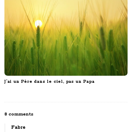
J’ai un Père dans le ciel, pas un Papa
O
8 comments
n
Fabre
F