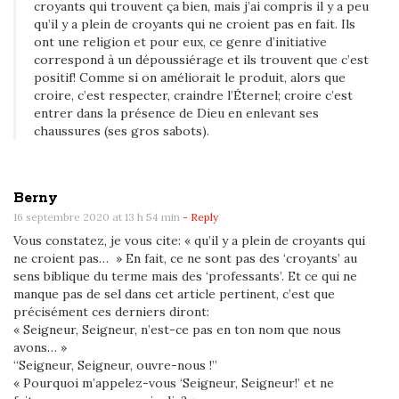
n
croyants qui trouvent ça bien, mais j’ai compris il y a peu
qu’il y a plein de croyants qui ne croient pas en fait. Ils
s
ont une religion et pour eux, ce genre d’initiative
n
correspond à un dépoussiérage et ils trouvent que c’est
o
positif! Comme si on améliorait le produit, alors que
croire, c’est respecter, craindre l’Éternel; croire c’est
s
entrer dans la présence de Dieu en enlevant ses
B
chaussures (ses gros sabots).
i
b
l
Berny
e
16 septembre 2020 at 13 h 54 min
- Reply
s
Vous constatez, je vous cite: « qu’il y a plein de croyants qui
ne croient pas… » En fait, ce ne sont pas des ‘croyants’ au
?
sens biblique du terme mais des ‘professants’. Et ce qui ne
manque pas de sel dans cet article pertinent, c’est que
précisément ces derniers diront:
« Seigneur, Seigneur, n’est-ce pas en ton nom que nous
avons… »
“Seigneur, Seigneur, ouvre-nous !”
« Pourquoi m’appelez-vous ‘Seigneur, Seigneur!’ et ne