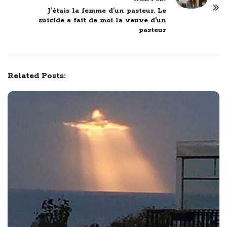
N
J’étais la femme d’un pasteur. Le
suicide a fait de moi la veuve d’un
a
pasteur
v
i
g
Related Posts:
a
t
i
o
n