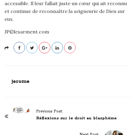
accessible. Il leur fallait juste un cœur qui ait reconnu
et continue de reconnaître la seigneurie de Dieu sur
eux.
JP©lesarment.com
jerome
P
Previous Post:
o
Réflexions sur le droit au blasphème
s
t
Next Post: