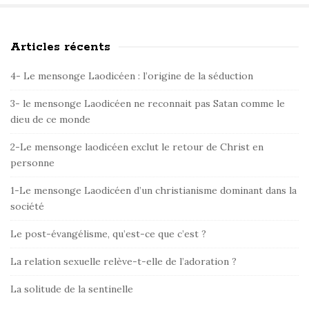
Articles récents
S
i
4- Le mensonge Laodicéen : l’origine de la séduction
t
e
3- le mensonge Laodicéen ne reconnait pas Satan comme le
dieu de ce monde
S
i
2-Le mensonge laodicéen exclut le retour de Christ en
d
personne
e
1-Le mensonge Laodicéen d’un christianisme dominant dans la
b
société
a
r
Le post-évangélisme, qu’est-ce que c’est ?
La relation sexuelle relève-t-elle de l’adoration ?
La solitude de la sentinelle