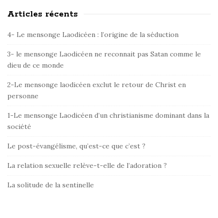
Articles récents
S
i
4- Le mensonge Laodicéen : l’origine de la séduction
t
e
3- le mensonge Laodicéen ne reconnait pas Satan comme le
dieu de ce monde
S
i
2-Le mensonge laodicéen exclut le retour de Christ en
d
personne
e
1-Le mensonge Laodicéen d’un christianisme dominant dans la
b
société
a
r
Le post-évangélisme, qu’est-ce que c’est ?
La relation sexuelle relève-t-elle de l’adoration ?
La solitude de la sentinelle