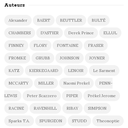
Auteurs
Alexander
BAERT
BEUTTLER
BULTÉ
CHAMBERS
D'ASTIER
Derek Prince
ELLUL
FINNEY
FLORY
FONTAINE
FRASER
FROMKE
GRUBB
JOHNSON
JOYNER
KATZ
KIERKEGAARD
LENOIR
Le Sarment
MCCARTY
MILLER
Naomi Prekel
PENN-
LEWIS
Peter Scazzero
PIPER
Prékel Jerome
RACINE
RAVENHILL
RIBAY
SIMPSON
Sparks T.A.
SPURGEON
STUDD
Theonoptie