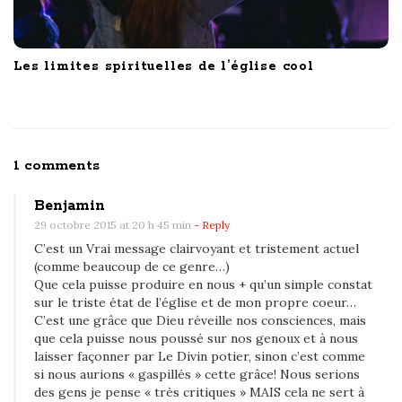
Les limites spirituelles de l’église cool
O
1 comments
n
Benjamin
l
29 octobre 2015 at 20 h 45 min
- Reply
a
C’est un Vrai message clairvoyant et tristement actuel
p
(comme beaucoup de ce genre…)
i
Que cela puisse produire en nous + qu’un simple constat
sur le triste état de l’église et de mon propre coeur…
e
C’est une grâce que Dieu réveille nos consciences, mais
r
que cela puisse nous poussé sur nos genoux et à nous
r
laisser façonner par Le Divin potier, sinon c’est comme
si nous aurions « gaspillés » cette grâce! Nous serions
e
des gens je pense « très critiques » MAIS cela ne sert à
d