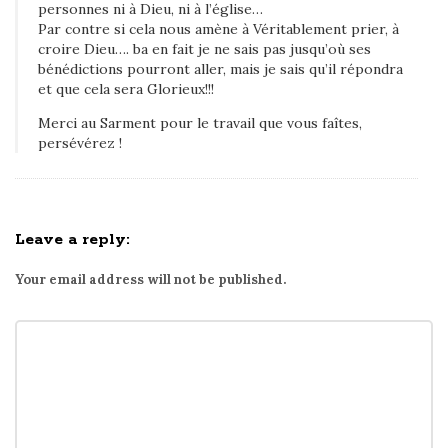
personnes ni à Dieu, ni à l’église…
e
Par contre si cela nous amène à Véritablement prier, à
s
croire Dieu…. ba en fait je ne sais pas jusqu’où ses
bénédictions pourront aller, mais je sais qu’il répondra
c
et que cela sera Glorieux!!!
a
Merci au Sarment pour le travail que vous faîtes,
n
persévérez !
d
a
l
e
Leave a reply:
,
Your email address will not be published.
d
e
B
r
e
n
t