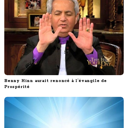
i
o
n
Benny Hinn aurait renoncé à l’évangile de
Prospérité