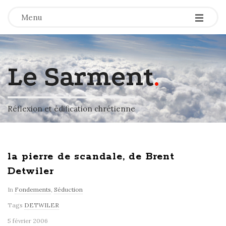
-
-
-
Menu
Le Sarment
.
Réflexion et édification chrétienne
la pierre de scandale, de Brent
Detwiler
In
Fondements
,
Séduction
Tags
DETWILER
5 février 2006