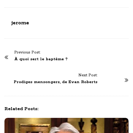
jerome
P
Previous Post:
o
À quoi sert le baptême ?
s
t
Next Post:
N
Prodiges mensongers, de Evan Roberts
a
v
i
Related Posts:
g
a
t