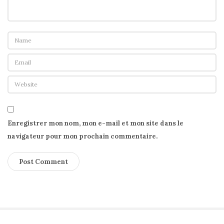
D
e
t
w
i
l
e
r
Enregistrer mon nom, mon e-mail et mon site dans le
navigateur pour mon prochain commentaire.