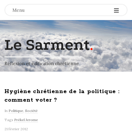
-
-
-
Menu
Le Sarment
.
Réflexion et édification chrétienne
Hygiène chrétienne de la politique :
comment voter ?
In
Politique
,
Société
Tags
Prékel Jerome
21 février 2012