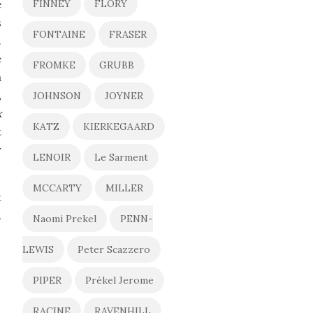
e
FINNEY
FLORY
s
FONTAINE
FRASER
.
é
FROMKE
GRUBB
a
,
JOHNSON
JOYNER
x
KATZ
KIERKEGAARD
t
r
LENOIR
Le Sarment
MCCARTY
MILLER
t
…
Naomi Prekel
PENN-
LEWIS
Peter Scazzero
PIPER
Prékel Jerome
RACINE
RAVENHILL