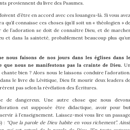
ts proviennent du livre des Psaumes.
doivent d’être en accord avec ces louanges-là. Si vous ave
ra qu’il connaisse ces choses (qu’il soit un « théologien » d
er de l’adoration se doit de connaître Dieu, et de marche
ieu et dans la sainteté, probablement beaucoup plus qu’u
ue nous faisons de nos jours dans les églises dans l
e que nous ne manifestons pas la crainte de Dieu.
U
chante bien ? Alors nous le laissons conduire l’adoration
s le livre du Lévitique, Dieu fit mourir deux leaders d
orèrent pas selon la révélation des Écritures.
ose de dangereux. Une autre chose que nous devon
adoration est supposée être didactique, avoir pour bu
e servir à l’enseignement. Laissez-moi vous lire un passag
) :
“Que la parole de Dieu habite en vous richement”. Ainsi