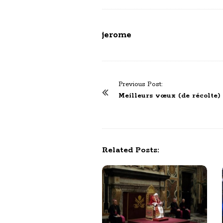
jerome
P
Previous Post:
o
Meilleurs vœux (de récolte)
s
t
N
a
Related Posts:
v
i
g
a
t