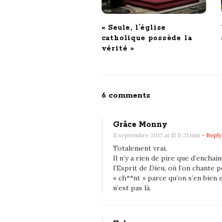
i
o
n
« Seule, l’église
catholique possède la
vérité »
O
6 comments
n
A
Grâce Monny
d
11 septembre 2017 at 15 h 21 min
- Reply
o
Totalement vrai.
Il n’y a rien de pire que d’encha
r
l’Esprit de Dieu, où l’on chante 
a
« ch**nt » parce qu’on s’en bien 
t
n’est pas là.
i
o