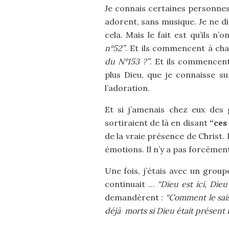
Je connais certaines personnes,
adorent, sans musique. Je ne di
cela. Mais le fait est qu’ils n
n°52”
. Et ils commencent à chan
du N°153 ?”
. Et ils commencen
plus Dieu, que je connaisse s
l’adoration.
Et si j’amenais chez eux des 
sortiraient de là en disant
“ces
de la vraie présence de Christ. 
émotions. Il n’y a pas forcément
Une fois, j’étais avec un group
continuait …
“Dieu est ici, Dieu 
demandèrent :
“Comment le sais
déjà morts si Dieu était présent ic