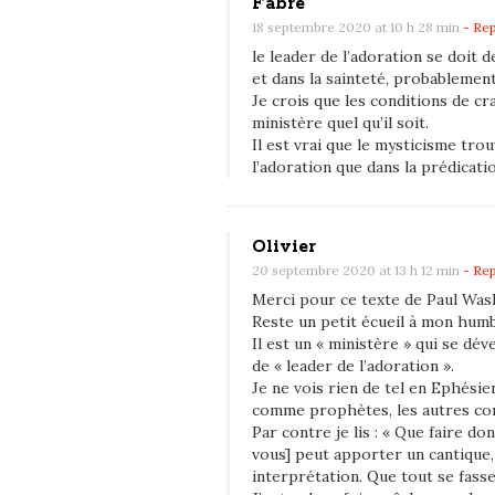
Fabre
n
18 septembre 2020 at 10 h 28 min
- Rep
o
le leader de l’adoration se doit 
u
et dans la sainteté, probablemen
é
Je crois que les conditions de cr
m
ministère quel qu’il soit.
Il est vrai que le mysticisme tro
o
l’adoration que dans la prédicati
t
i
o
Olivier
n
20 septembre 2020 at 13 h 12 min
- Rep
?
Merci pour ce texte de Paul Wash
p
Reste un petit écueil à mon humbl
Il est un « ministère » qui se dé
a
de « leader de l’adoration ».
r
Je ne vois rien de tel en Ephésie
P
comme prophètes, les autres com
Par contre je lis : « Que faire d
a
vous] peut apporter un cantique,
u
interprétation. Que tout se fasse 
l