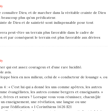
ly
de connaître Dieu, et de marcher dans la véritable crainte de Dieu
t beaucoup plus qu’un prédicateur.
ainte de Dieu et de sainteté sont indispensable pour tout
uvera peut-être un terrain plus favorable dans le cadre de
on et par conséquent le terrain est plus favorable aux dérives
ly
er qui est assez courageux et d’une rare lucidité.
e avis.
veloppe bien en nos milieux, celui de « conducteur de louange », ou
ns 4 : « C’est lui qui a donné les uns comme apôtres, les autres
me évangélistes, les autres comme bergers et enseignants. »
onc, frères et sœurs ? Lorsque vous vous réunissez, chacun [de
 un enseignement, une révélation, une langue ou une
pour l’édification. » 1 Corinthiens 14:26 S21