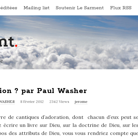
éditées
Mailing list
Soutenir Le Sarment
Flux RSS
nt
.
ne
ion ? par Paul Washer
WASHER
8 février 2012
2342 Views
jerome
ivre de cantiques d’adoration, dont chacun d’eux peut s
z écrire un livre sur Dieu, sur la doctrine de Dieu, sur le
pos des attributs de Dieu, vous vous rendriez compte qu