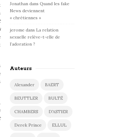
Jonathan
dans
Quand les fake
t
News deviennent
s
« chrétiennes »
t
s
jerome
dans
La relation
e
sexuelle relève-t-elle de
l’adoration ?
t
s
Auteurs
e
s
Alexander
BAERT
BEUTTLER
BULTÉ
,
e
CHAMBERS
D'ASTIER
t
Derek Prince
ELLUL