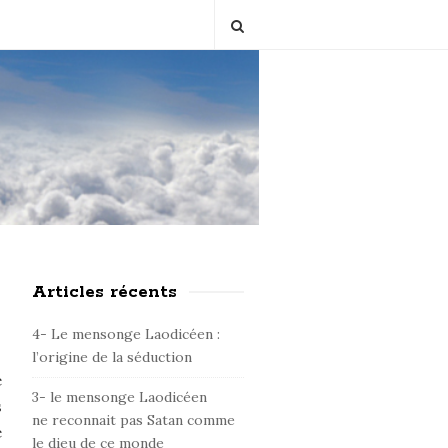
Articles récents
S
i
4- Le mensonge Laodicéen :
t
l’origine de la séduction
e
e
3- le mensonge Laodicéen
S
s
ne reconnait pas Satan comme
i
e
le dieu de ce monde