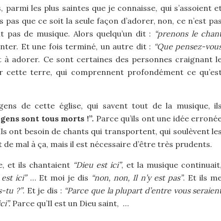
 parmi les plus saintes que je connaisse, qui s’assoient e
s pas que ce soit la seule façon d’adorer, non, ce n’est pa
’ont pas de musique. Alors quelqu’un dit :
“prenons le chan
ter. Et une fois terminé, un autre dit :
“Que pensez-vou
t à adorer. Ce sont certaines des personnes craignant l
ur cette terre, qui comprennent profondément ce qu’es
gens de cette église, qui savent tout de la musique, il
 gens sont tous morts !”.
Parce qu’ils ont une idée erroné
Ils ont besoin de chants qui transportent, qui soulèvent le
 de mal à ça, mais il est nécessaire d’être très prudents.
e, et ils chantaient
“Dieu est ici”
, et la musique continuait
est ici”
… Et moi je dis
“non, non, Il n’y est pas”
. Et ils m
-tu ?”
. Et je dis :
“Parce que la plupart d’entre vous seraien
i”.
Parce qu’Il est un Dieu saint, …