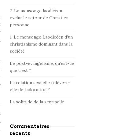
d
e
2-Le mensonge laodicéen
z
b
exclut le retour de Christ en
e
personne
a
r
r
1-Le mensonge Laodicéen d’un
n
christianisme dominant dans la
société
e
Le post-évangélisme, qu’est-ce
n
que c’est ?
.
La relation sexuelle relève-t-
e
elle de l’adoration ?
La solitude de la sentinelle
s
t
e
Commentaires
,
récents