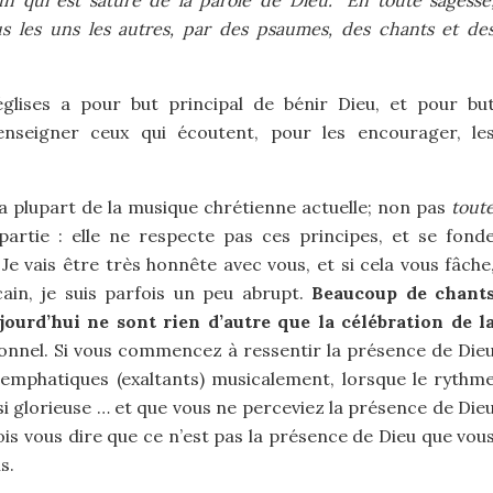
un qui est saturé de la parole de Dieu. “En toute sagesse
us les uns les autres, par des psaumes, des chants et de
glises a pour but principal de bénir Dieu, et pour bu
 enseigner ceux qui écoutent, pour les encourager, le
 la plupart de la musique chrétienne actuelle; non pas
tout
artie : elle ne respecte pas ces principes, et se fond
 Je vais être très honnête avec vous, et si cela vous fâche
ain, je suis parfois un peu abrupt.
Beaucoup de chant
ujourd’hui ne sont rien d’autre que la célébration de l
ionnel. Si vous commencez à ressentir la présence de Die
emphatiques (exaltants) musicalement, lorsque le rythm
 si glorieuse … et que vous ne perceviez la présence de Die
is vous dire que ce n’est pas la présence de Dieu que vou
s.