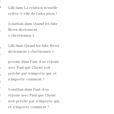
,
s
Lilli
dans
La relation sexuelle
relève-t-elle de l’adoration ?
t
Jonathan
dans
Quand les fake
News deviennent
s
« chrétiennes »
Lilli
dans
Quand les fake News
e
deviennent « chrétiennes »
e
,
jerome
dans
Faut-il se réjouir
s
avec Paul que Christ soit
prêché par n’importe qui, et
a
n’importe comment ?
u
e
Jonathan
dans
Faut-il se
u
réjouir avec Paul que Christ
s
soit prêché par n’importe qui,
et n’importe comment ?