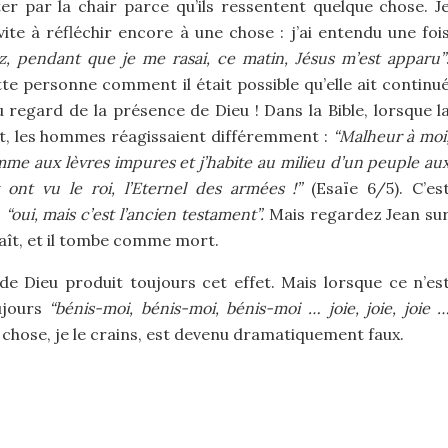
er par la chair parce qu’ils ressentent quelque chose. J
nvite à réfléchir encore à une chose : j’ai entendu une foi
z, pendant que je me rasai, ce matin, Jésus m’est apparu”
te personne comment il était possible qu’elle ait continu
u regard de la présence de Dieu ! Dans la Bible, lorsque l
t, les hommes réagissaient différemment :
“Malheur à moi
omme aux lèvres impures et j’habite au milieu d’un peuple au
ont vu le roi, l’Eternel des armées !”
(Esaïe 6/5). C’es
s
“oui, mais c’est l’ancien testament”.
Mais regardez Jean su
araît, et il tombe comme mort.
de Dieu produit toujours cet effet. Mais lorsque ce n’es
oujours
“bénis-moi, bénis-moi, bénis-moi … joie, joie, joie 
 chose, je le crains, est devenu dramatiquement faux.