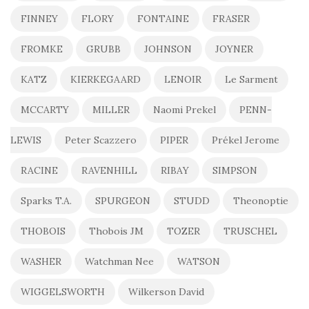
FINNEY
FLORY
FONTAINE
FRASER
FROMKE
GRUBB
JOHNSON
JOYNER
KATZ
KIERKEGAARD
LENOIR
Le Sarment
MCCARTY
MILLER
Naomi Prekel
PENN-
LEWIS
Peter Scazzero
PIPER
Prékel Jerome
RACINE
RAVENHILL
RIBAY
SIMPSON
Sparks T.A.
SPURGEON
STUDD
Theonoptie
THOBOIS
Thobois JM
TOZER
TRUSCHEL
WASHER
Watchman Nee
WATSON
WIGGELSWORTH
Wilkerson David