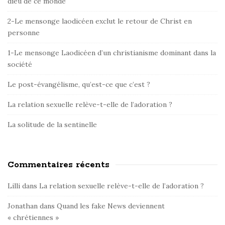
dieu de ce monde
S
i
2-Le mensonge laodicéen exclut le retour de Christ en
d
personne
e
1-Le mensonge Laodicéen d’un christianisme dominant dans la
b
société
a
r
Le post-évangélisme, qu’est-ce que c’est ?
La relation sexuelle relève-t-elle de l’adoration ?
La solitude de la sentinelle
Commentaires récents
Lilli
dans
La relation sexuelle relève-t-elle de l’adoration ?
Jonathan
dans
Quand les fake News deviennent
« chrétiennes »