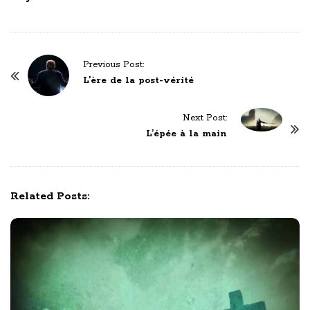
P
Previous Post:
o
L’ère de la post-vérité
s
t
Next Post:
N
L’épée à la main
a
v
i
Related Posts:
g
a
t
i
o
n