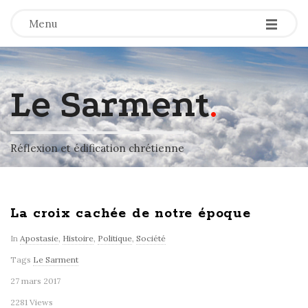
-
-
-
Menu
Le Sarment
.
Réflexion et édification chrétienne
La croix cachée de notre époque
In
Apostasie
,
Histoire
,
Politique
,
Société
Tags
Le Sarment
27 mars 2017
2281 Views