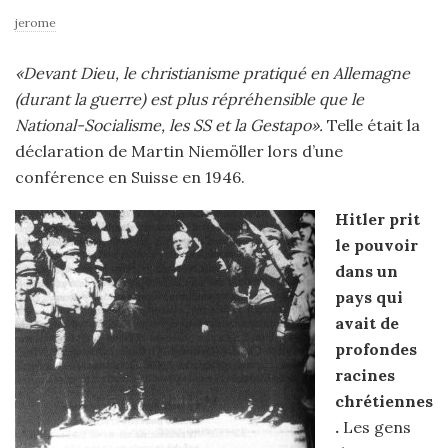
jerome
«Devant Dieu, le christianisme pratiqué en Allemagne
(durant la guerre) est plus répréhensible que le
National-Socialisme, les SS et la Gestapo».
Telle était la
déclaration de Martin Niemöller lors d’une
conférence en Suisse en 1946.
Hitler prit
le pouvoir
dans un
pays qui
avait de
profondes
racines
chrétiennes
.
Les gens