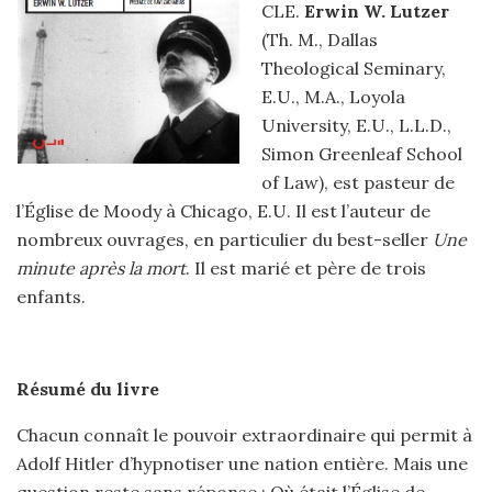
CLE.
Erwin W. Lutzer
(Th. M., Dallas
Theological Seminary,
E.U., M.A., Loyola
University, E.U., L.L.D.,
Simon Greenleaf School
of Law), est pasteur de
l’Église de Moody à Chicago, E.U. Il est l’auteur de
nombreux ouvrages, en particulier du best-seller
Une
minute après la mort
. Il est marié et père de trois
enfants.
Résumé du livre
Chacun connaît le pouvoir extraordinaire qui permit à
Adolf Hitler d’hypnotiser une nation entière. Mais une
question reste sans réponse : Où était l’Église de