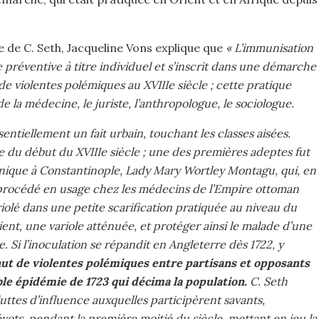
 de C. Seth, Jacqueline Vons explique que
« L’immunisation
réventive à titre individuel et s’inscrit dans une démarche
 de violentes polémiques au XVIIIe siècle ; cette pratique
de la médecine, le juriste, l’anthropologue, le sociologue.
entiellement un fait urbain, touchant les classes aisées.
e du début du XVIIIe siècle ; une des premières adeptes fut
nnique à Constantinople, Lady Mary Wortley Montagu, qui, en
Ce procédé en usage chez les médecins de l’Empire ottoman
riolé dans une petite scarification pratiquée au niveau du
tient, une variole atténuée, et protéger ainsi le malade d’une
. Si l’inoculation se répandit en Angleterre dès 1722, y
nut de violentes polémiques entre partisans et opposants
ible épidémie de 1723 qui décima la population.
C. Seth
luttes d’influence auxquelles participèrent savants,
ots, pendant la première moitié du siècle, mettant en jeu la