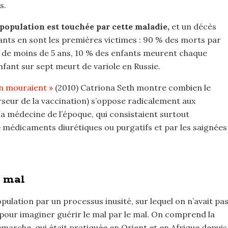
s.
population est touchée par cette maladie,
et un décès
nfants en sont les premières victimes : 90 % des morts par
s de moins de 5 ans, 10 % des enfants meurent chaque
nfant sur sept meurt de variole en Russie.
en mouraient »
(2010) Catriona Seth montre combien le
urseur de la vaccination) s’oppose radicalement aux
la médecine de l’époque, qui consistaient surtout
e médicaments diurétiques ou purgatifs et par les saignées
e mal
opulation par un processus inusité, sur lequel on n’avait pa
l, pour imaginer guérir le mal par le mal. On comprend la
démarche, qui était pratiquée en Orient et en Afrique depuis