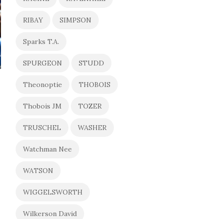
RIBAY
SIMPSON
Sparks T.A.
SPURGEON
STUDD
Theonoptie
THOBOIS
Thobois JM
TOZER
s
TRUSCHEL
WASHER
Watchman Nee
WATSON
WIGGELSWORTH
Wilkerson David