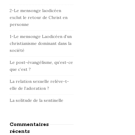
d
e
2-Le mensonge laodicéen
b
exclut le retour de Christ en
personne
a
r
1-Le mensonge Laodicéen d’un
christianisme dominant dans la
société
Le post-évangélisme, qu’est-ce
que c’est ?
La relation sexuelle relève-t-
elle de l’adoration ?
La solitude de la sentinelle
s
Commentaires
récents