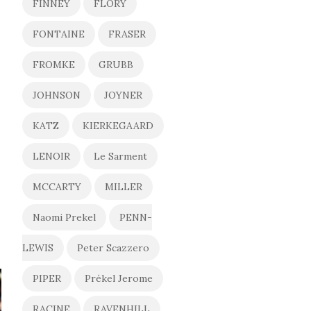
FINNEY
FLORY
FONTAINE
FRASER
FROMKE
GRUBB
JOHNSON
JOYNER
KATZ
KIERKEGAARD
LENOIR
Le Sarment
MCCARTY
MILLER
Naomi Prekel
PENN-
LEWIS
Peter Scazzero
PIPER
Prékel Jerome
RACINE
RAVENHILL