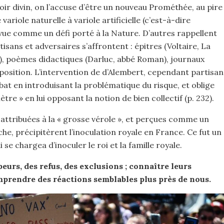
oir divin, on l’accuse d’être un nouveau Prométhée, au pire
riole naturelle à variole artificielle (c’est-à-dire
 vue comme un défi porté à la Nature. D’autres rappellent
isans et adversaires s’affrontent : épitres (Voltaire, La
, poèmes didactiques (Darluc, abbé Roman), journaux
position. L’intervention de d’Alembert, cependant partisan
bat en introduisant la problématique du risque, et oblige
e » en lui opposant la notion de bien collectif (p. 232).
 attribuées à la « grosse vérole », et perçues comme un
he, précipitèrent l’inoculation royale en France. Ce fut un
se chargea d’inoculer le roi et la famille royale.
eurs, des refus, des exclusions ; connaître leurs
prendre des réactions semblables plus près de nous.