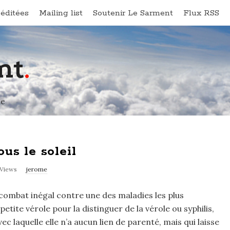
éditées
Mailing list
Soutenir Le Sarment
Flux RSS
nt
.
ne
us le soleil
 Views
jerome
 combat inégal contre une des maladies les plus
petite vérole pour la distinguer de la vérole ou syphilis,
c laquelle elle n’a aucun lien de parenté, mais qui laisse