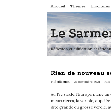
Accueil
Thèmes
Brochures 
Le Sarme
Réflexion et édification chrétien
Rien de nouveau so
In
Édification
26 novembre 2021
1018
Au 18è siècle, l’Europe mène un
meurtrières, la variole, appelée 
dite grande ou grosse vérole, ave