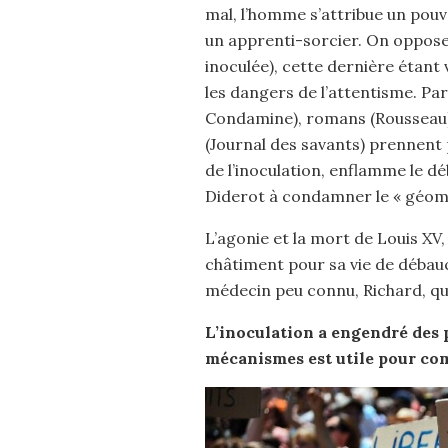
mal, l’homme s’attribue un pouv
un apprenti-sorcier. On oppose va
inoculée), cette dernière étant
les dangers de l’attentisme. Part
Condamine), romans (Rousseau)
(Journal des savants) prennent 
de l’inoculation, enflamme le dé
Diderot à condamner le « géomètr
L’agonie et la mort de Louis XV,
châtiment pour sa vie de débauc
médecin peu connu, Richard, qui 
L’inoculation a engendré des p
mécanismes est utile pour com