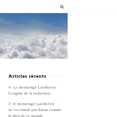
Articles récents
S
i
4- Le mensonge Laodicéen :
t
l’origine de la séduction
e
3- le mensonge Laodicéen
S
ne reconnait pas Satan comme
i
le dieu de ce monde