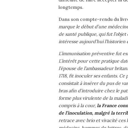
longtemps.
Dans son compte-rendu du livre
marque le début d’une médecine p
de santé publique, qui fut l’objet
intéresse aujourd’hui l’historien 
L’immunisation préventive fut ess
L’intérêt pour cette pratique dat
l’épouse de l’ambassadeur brita
1718, fit inoculer ses enfants. 
consistait à insérer du pus de va
bras afin d’introduire chez le pa
forme plus virulente de la maladie
compris à la cour,
la France con
de l’inoculation, malgré la terr
retrace avec brio et vivacité ces 
médecins, hommes de lettres, dév