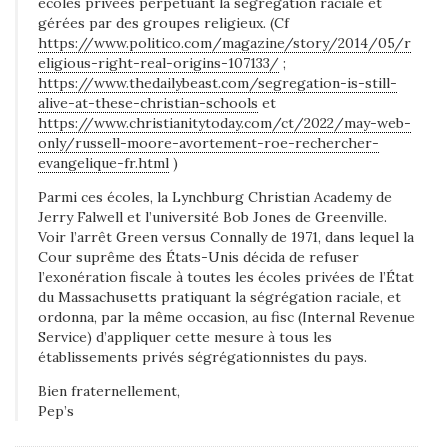
écoles privées perpétuant la ségrégation raciale et
gérées par des groupes religieux. (Cf
https://www.politico.com/magazine/story/2014/05/r
eligious-right-real-origins-107133/
;
https://www.thedailybeast.com/segregation-is-still-
alive-at-these-christian-schools
et
https://www.christianitytoday.com/ct/2022/may-web-
only/russell-moore-avortement-roe-rechercher-
evangelique-fr.html
)
Parmi ces écoles, la Lynchburg Christian Academy de
Jerry Falwell et l’université Bob Jones de Greenville.
Voir l’arrêt Green versus Connally de 1971, dans lequel la
Cour suprême des États-Unis décida de refuser
l’exonération fiscale à toutes les écoles privées de l’État
du Massachusetts pratiquant la ségrégation raciale, et
ordonna, par la même occasion, au fisc (Internal Revenue
Service) d’appliquer cette mesure à tous les
établissements privés ségrégationnistes du pays.
Bien fraternellement,
Pep’s