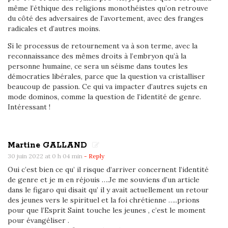
e
même l’éthique des religions monothéistes qu’on retrouve
du côté des adversaires de l’avortement, avec des franges
s
radicales et d’autres moins.
É
Si le processus de retournement va à son terme, avec la
t
reconnaissance des mêmes droits à l’embryon qu’à la
a
personne humaine, ce sera un séisme dans toutes les
t
démocraties libérales, parce que la question va cristalliser
beaucoup de passion. Ce qui va impacter d’autres sujets en
s
mode dominos, comme la question de l’identité de genre.
-
Intéressant !
U
n
i
Martine GALLAND
s
30 juin 2022 at 0 h 04 min
- Reply
t
Oui c’est bien ce qu’ il risque d’arriver concernent l’identité
de genre et je m en réjouis ….Je me souviens d’un article
o
dans le figaro qui disait qu’ il y avait actuellement un retour
r
des jeunes vers le spirituel et la foi chrétienne …..prions
p
pour que l’Esprit Saint touche les jeunes , c’est le moment
i
pour évangéliser .