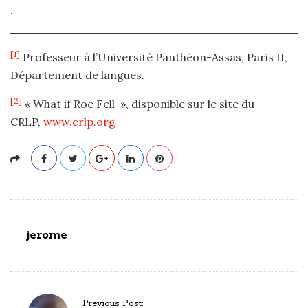
.
[1]
Professeur à l’Université Panthéon-Assas, Paris II,
Département de langues.
[2]
« What if Roe Fell », disponible sur le site du
CRLP,
www.crlp.org
jerome
P
Previous Post: