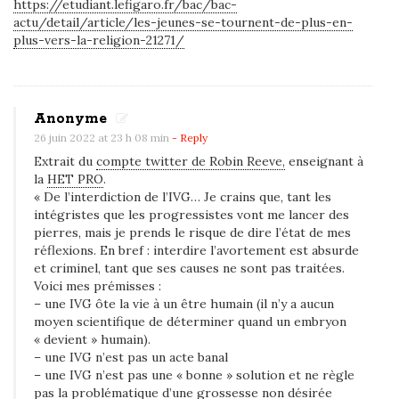
https://etudiant.lefigaro.fr/bac/bac-
l
actu/detail/article/les-jeunes-se-tournent-de-plus-en-
l
plus-vers-la-religion-21271/
e
l
e
Anonyme
d
26 juin 2022 at 23 h 08 min
- Reply
r
Extrait du
compte twitter de Robin Reeve,
enseignant à
o
la
HET PRO
.
i
« De l’interdiction de l’IVG… Je crains que, tant les
intégristes que les progressistes vont me lancer des
t
pierres, mais je prends le risque de dire l’état de mes
à
réflexions. En bref : interdire l’avortement est absurde
l
et criminel, tant que ses causes ne sont pas traitées.
Voici mes prémisses :
’
– une IVG ôte la vie à un être humain (il n’y a aucun
a
moyen scientifique de déterminer quand un embryon
v
« devient » humain).
o
– une IVG n’est pas un acte banal
– une IVG n’est pas une « bonne » solution et ne règle
r
pas la problématique d’une grossesse non désirée