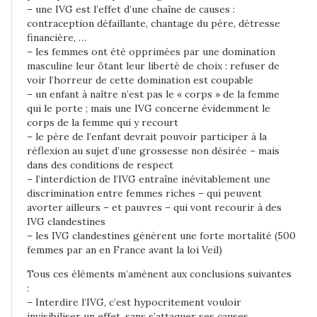
t
– une IVG est l’effet d’une chaîne de causes :
e
contraception défaillante, chantage du père, détresse
financière, …
m
– les femmes ont été opprimées par une domination
e
masculine leur ôtant leur liberté de choix : refuser de
n
voir l’horreur de cette domination est coupable
– un enfant à naître n’est pas le « corps » de la femme
t
qui le porte ; mais une IVG concerne évidemment le
corps de la femme qui y recourt
– le père de l’enfant devrait pouvoir participer à la
réflexion au sujet d’une grossesse non désirée – mais
dans des conditions de respect
– l’interdiction de l’IVG entraîne inévitablement une
discrimination entre femmes riches – qui peuvent
avorter ailleurs – et pauvres – qui vont recourir à des
IVG clandestines
– les IVG clandestines génèrent une forte mortalité (500
femmes par an en France avant la loi Veil)
Tous ces éléments m’amènent aux conclusions suivantes
:
– Interdire l’IVG, c’est hypocritement vouloir
invisibiliser un effet, sans s’attaquer ses causes