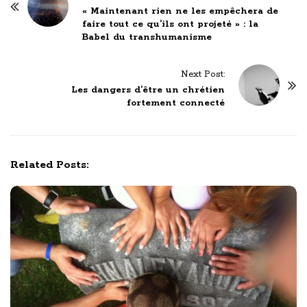
o
« Maintenant rien ne les empêchera de
faire tout ce qu’ils ont projeté » : la
s
Babel du transhumanisme
t
N
Next Post:
a
Les dangers d’être un chrétien
v
fortement connecté
i
g
a
Related Posts:
t
i
o
n