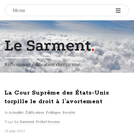
-
-
-
Menu
Le Sarment
.
Réflexion et édification chrétienne
La Cour Suprême des États-Unis
torpille le droit à l’avortement
In
Actualité
,
Édification
,
Politique
,
Société
Tags
Le Sarment
,
Prékel Jerome
25 juin 2022