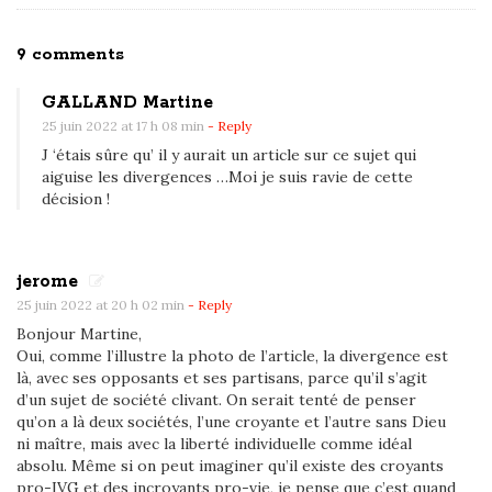
O
9 comments
n
GALLAND Martine
L
25 juin 2022 at 17 h 08 min
- Reply
a
J ‘étais sûre qu’ il y aurait un article sur ce sujet qui
C
aiguise les divergences …Moi je suis ravie de cette
o
décision !
u
r
jerome
S
25 juin 2022 at 20 h 02 min
- Reply
u
Bonjour Martine,
p
Oui, comme l’illustre la photo de l’article, la divergence est
r
là, avec ses opposants et ses partisans, parce qu’il s’agit
ê
d’un sujet de société clivant. On serait tenté de penser
qu’on a là deux sociétés, l’une croyante et l’autre sans Dieu
m
ni maître, mais avec la liberté individuelle comme idéal
e
absolu. Même si on peut imaginer qu’il existe des croyants
d
pro-IVG et des incroyants pro-vie, je pense que c’est quand