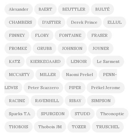
Alexander
BAERT
BEUTTLER
BULTÉ
CHAMBERS
D'ASTIER
Derek Prince
ELLUL
FINNEY
FLORY
FONTAINE
FRASER
FROMKE
GRUBB
JOHNSON
JOYNER
KATZ
KIERKEGAARD
LENOIR
Le Sarment
MCCARTY
MILLER
Naomi Prekel
PENN-
LEWIS
Peter Scazzero
PIPER
Prékel Jerome
RACINE
RAVENHILL
RIBAY
SIMPSON
Sparks T.A.
SPURGEON
STUDD
Theonoptie
THOBOIS
Thobois JM
TOZER
TRUSCHEL