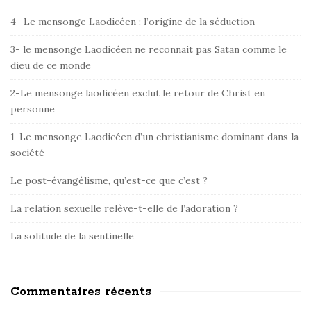
i
4- Le mensonge Laodicéen : l’origine de la séduction
t
e
3- le mensonge Laodicéen ne reconnait pas Satan comme le
dieu de ce monde
S
i
2-Le mensonge laodicéen exclut le retour de Christ en
d
personne
e
1-Le mensonge Laodicéen d’un christianisme dominant dans la
b
société
a
r
Le post-évangélisme, qu’est-ce que c’est ?
La relation sexuelle relève-t-elle de l’adoration ?
La solitude de la sentinelle
Commentaires récents