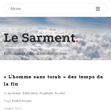
-
-
-
Menu
Le Sarment
.
Réflexion et édification chrétienne
« L’homme sans torah » des temps de
la fin
In
Apostasie
,
Édification
,
Prophétie
,
Société
Tags
Prékel Jerome
3 juillet 2023