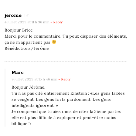
m
m
jerome
e
4 juillet 2023 at 11 h 36 min
- Reply
s
Bonjour Brice
Merci pour le commentaire. Tu peux disposer des éléments,
a
ça ne m’appartient pas
n
Bénédictions/Jérôme
s
t
o
Marc
r
9 juillet 2023 at 15 h 46 min
- Reply
a
Bonjour Jérôme,
h
Tu n’as pas cité entièrement Einstein : «Les gens faibles
se vengent. Les gens forts pardonnent. Les gens
intelligents ignorent. »
»
Je comprend que tu aies omis de citer la 3ième partie:
d
elle est plus difficile à expliquer et peut-être moins
e
biblique !?
s