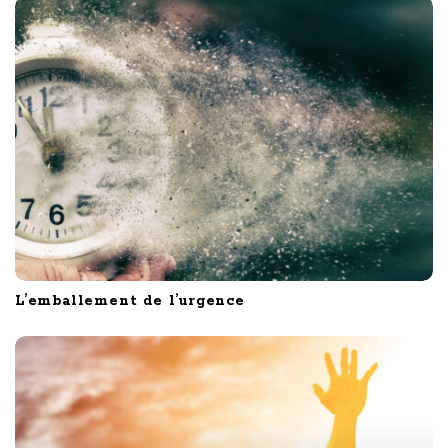
o
n
L’emballement de l’urgence