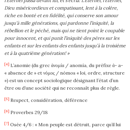
l’Eternel passa devant lui, et s’écria: L’Eternel, l’Eternel,
Dieu miséricordieux et compatissant, lent à la colère,
riche en bonté et en fidélité, qui conserve son amour
jusqu’à mille générations, qui pardonne l’iniquité, la
rébellion et le péché, mais qui ne tient point le coupable
pour innocent, et qui punit l’iniquité des pères sur les
enfants et sur les enfants des enfants jusqu’à la troisième
et à la quatrième génération! »
[4]
L’anomie (du grec ἀνομία / anomía, du préfixe ἀ- a-
« absence de » et νόμος / nómos « loi, ordre, structure
») est un concept sociologique désignant l’état d’un
être ou d’une société qui ne reconnaît plus de règle.
[5]
Respect, considération, déférence
[6]
Proverbes 29/18
[7]
Osée 4/6 : « Mon peuple est détruit, parce qu’il lui