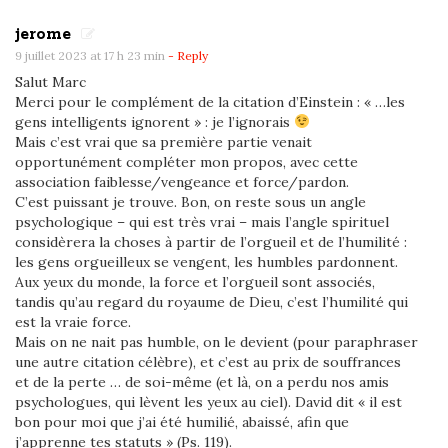
t
jerome
e
9 juillet 2023 at 17 h 23 min
- Reply
m
Salut Marc
p
Merci pour le complément de la citation d’Einstein : « …les
s
gens intelligents ignorent » : je l’ignorais
d
Mais c’est vrai que sa première partie venait
opportunément compléter mon propos, avec cette
e
association faiblesse/vengeance et force/pardon.
l
C’est puissant je trouve. Bon, on reste sous un angle
a
psychologique – qui est très vrai – mais l’angle spirituel
considèrera la choses à partir de l’orgueil et de l’humilité :
f
les gens orgueilleux se vengent, les humbles pardonnent.
i
Aux yeux du monde, la force et l’orgueil sont associés,
n
tandis qu’au regard du royaume de Dieu, c’est l’humilité qui
est la vraie force.
Mais on ne nait pas humble, on le devient (pour paraphraser
une autre citation célèbre), et c’est au prix de souffrances
et de la perte … de soi-même (et là, on a perdu nos amis
psychologues, qui lèvent les yeux au ciel). David dit « il est
bon pour moi que j’ai été humilié, abaissé, afin que
j’apprenne tes statuts » (Ps. 119).