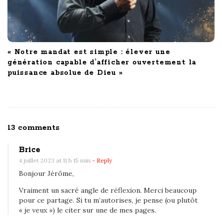
« Notre mandat est simple : élever une
génération capable d’afficher ouvertement la
puissance absolue de Dieu »
O
13 comments
n
Brice
«
4 juillet 2023 at 11 h 15 min
- Reply
Bonjour Jérôme,
L
Vraiment un sacré angle de réflexion. Merci beaucoup
’
pour ce partage. Si tu m’autorises, je pense (ou plutôt
h
« je veux ») le citer sur une de mes pages.
o