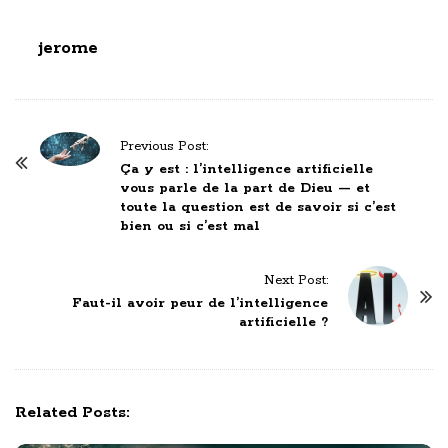
jerome
P
Previous Post:
o
Ça y est : l’intelligence artificielle
vous parle de la part de Dieu — et
s
toute la question est de savoir si c’est
t
bien ou si c’est mal
N
a
Next Post:
v
Faut-il avoir peur de l’intelligence
artificielle ?
i
g
a
t
Related Posts:
i