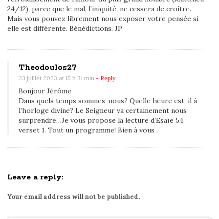
24/12), parce que le mal, l’iniquité, ne cessera de croître.
e
Mais vous pouvez librement nous exposer votre pensée si
i
elle est différente. Bénédictions. JP
l
d
e
Theodoulos27
s
23 juillet 2023 at 15 h 31 min
- Reply
n
Bonjour Jérôme
a
Dans quels temps sommes-nous? Quelle heure est-il à
l’horloge divine? Le Seigneur va certainement nous
t
surprendre…Je vous propose la lecture d’Esaïe 54
i
verset 1. Tout un programme! Bien à vous .
o
n
s
?
Leave a reply:
Your email address will not be published.