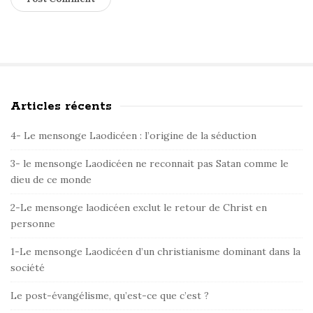
Articles récents
S
i
4- Le mensonge Laodicéen : l’origine de la séduction
t
e
3- le mensonge Laodicéen ne reconnait pas Satan comme le
dieu de ce monde
S
i
2-Le mensonge laodicéen exclut le retour de Christ en
d
personne
e
1-Le mensonge Laodicéen d’un christianisme dominant dans la
b
société
a
r
Le post-évangélisme, qu’est-ce que c’est ?