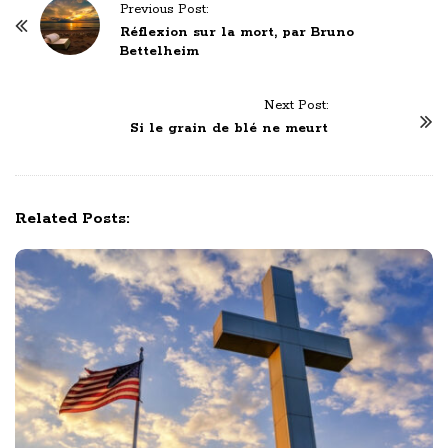
P
Previous Post:
o
Réflexion sur la mort, par Bruno
Bettelheim
s
t
Next Post:
N
Si le grain de blé ne meurt
a
v
i
g
Related Posts:
a
t
i
o
n