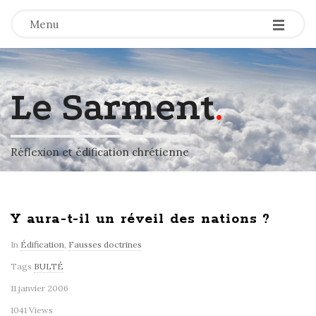
-
-
-
Menu
Le Sarment
.
Réflexion et édification chrétienne
Y aura-t-il un réveil des nations ?
In
Édification
,
Fausses doctrines
Tags
BULTÉ
11 janvier 2006
1041 Views