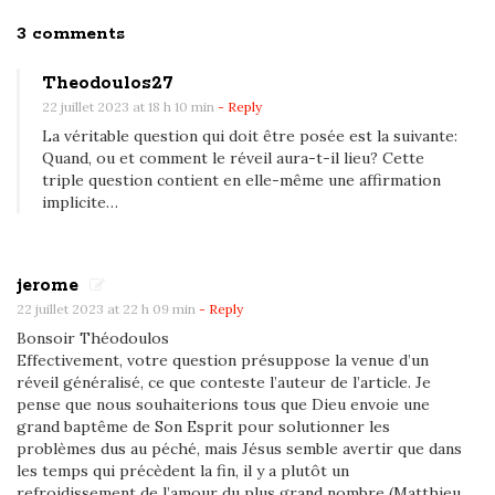
O
3 comments
n
Theodoulos27
Y
22 juillet 2023 at 18 h 10 min
- Reply
a
La véritable question qui doit être posée est la suivante:
u
Quand, ou et comment le réveil aura-t-il lieu? Cette
r
triple question contient en elle-même une affirmation
implicite…
a
-
t
jerome
-
22 juillet 2023 at 22 h 09 min
- Reply
i
Bonsoir Théodoulos
l
Effectivement, votre question présuppose la venue d’un
u
réveil généralisé, ce que conteste l’auteur de l’article. Je
pense que nous souhaiterions tous que Dieu envoie une
n
grand baptême de Son Esprit pour solutionner les
r
problèmes dus au péché, mais Jésus semble avertir que dans
é
les temps qui précèdent la fin, il y a plutôt un
v
refroidissement de l’amour du plus grand nombre (Matthieu