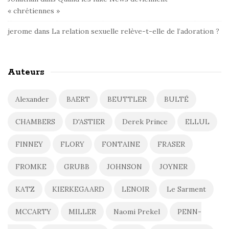
« chrétiennes »
jerome
dans
La relation sexuelle relève-t-elle de l’adoration ?
Auteurs
Alexander
BAERT
BEUTTLER
BULTÉ
CHAMBERS
D'ASTIER
Derek Prince
ELLUL
FINNEY
FLORY
FONTAINE
FRASER
FROMKE
GRUBB
JOHNSON
JOYNER
KATZ
KIERKEGAARD
LENOIR
Le Sarment
MCCARTY
MILLER
Naomi Prekel
PENN-