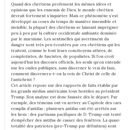
Quand des chrétiens professent les mêmes idées et
n
opinions que les ennemis de Dieu, le monde chrétien
a
devrait fortement s’inquiéter. Mais ce phénomène s’est
développé au cours du temps de manière insensible et
c
invisible, la plupart des chrétiens se laissant imprégner
e
peu à peu par la culture occidentale ambiante dominée
d
par le marxisme. Les sentinelles qui avertissent du
danger sont très peu écoutées par ces chrétiens qui les
e
traitent, comme le font leurs concitoyens athées, de
s
complotistes, de fascistes, de populistes. Si l’on croit
o
aujourd’hui les discours officiels, les seuls qu’on entende
u
sur les ondes publiques, sans discerner le vrai du faux,
comment discernera-t-on la voix de Christ de celle de
l
l’antichrist ?
è
Cet article repose sur des rapports de faits établis par
v
les grands médias américains tous hostiles au président
Trump. Son analyse est donc faussée dès le départ. Par
e
exemple, des témoins ont vu arriver au Capitole des cars
m
remplis d’antifas ; plusieurs antifas ont été arrêtés sur
e
les lieux ; des partisans pacifiques de D. Trump ont tenté
d’empêcher des antifas de casser des fenêtres. La quasi-
n
totalité des patriotes (pro-Trump par définition) sont
t