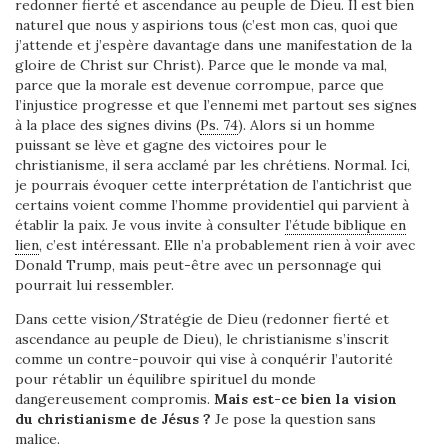
redonner fierté et ascendance au peuple de Dieu. Il est bien
naturel que nous y aspirions tous (c’est mon cas, quoi que
j’attende et j’espère davantage dans une manifestation de la
gloire de Christ sur Christ). Parce que le monde va mal,
parce que la morale est devenue corrompue, parce que
l’injustice progresse et que l’ennemi met partout ses signes
à la place des signes divins (
Ps. 74
). Alors si un homme
puissant se lève et gagne des victoires pour le
christianisme, il sera acclamé par les chrétiens. Normal. Ici,
je pourrais évoquer cette interprétation de l’antichrist que
certains voient comme l’homme providentiel qui parvient à
établir la paix. Je vous invite à consulter
l’étude biblique en
lien
, c’est intéressant. Elle n’a probablement rien à voir avec
Donald Trump, mais peut-être avec un personnage qui
pourrait lui ressembler.
Dans cette vision/Stratégie de Dieu (redonner fierté et
ascendance au peuple de Dieu), le christianisme s’inscrit
comme un contre-pouvoir qui vise à conquérir l’autorité
pour rétablir un équilibre spirituel du monde
dangereusement compromis.
Mais est-ce bien la vision
du christianisme de Jésus ?
Je pose la question sans
malice.