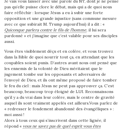
Je vais vous laisser avec une parole du NT, dont je ne pense
pas qu’elle puisse clore le débat, mais qui a de quoi nous
faire réfléchir : lorsque Jésus a eu à subir une forte
opposition et une grande injustice (sans commune mesure
avec ce que subirait M. Trump aujourd’hui) il a dit : «
Quiconque parlera contre le fils de l’homme
, il lui sera
pardonné » et j’imagine que c’est valable pour ses disciples
aussi.
Vous êtes visiblement déçu et en colère, et vous trouvez
dans la Bible de quoi nourrir tout ça, en attendant que les
coupables soient punis. D’autres avant nous ont pensé que
les ennemis de la volonté de Dieu méritaient que le
jugement tombe sur les opposants et adversaires de
l’envoyé de Dieu, et ils ont même proposé de faire tomber
le feu du ciel : mais Jésus ne peut pas approuver ça. C’est
beaucoup, beaucoup trop éloigné de LUI. Reconnaissons
qu’il y a du vrai dans leur colère, mais le centre de gravité
auquel ils sont vraiment appelés est ailleurs.Vous parlez de
« redresser le fondement abandonné des évangéliques » :
moi aussi !
Alors à tous ceux qui s’inscrivent dans cette lignée, il
répond «
vous ne savez pas de quel esprit vous êtes