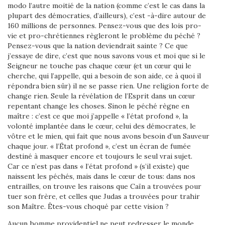
modo l’autre moitié de la nation (comme c’est le cas dans la
plupart des démocraties, d’ailleurs), c’est -à-dire autour de
160 millions de personnes. Pensez-vous que des lois pro-
vie et pro-chrétiennes règleront le problème du péché ?
Pensez-vous que la nation deviendrait sainte ? Ce que
j’essaye de dire, c’est que nous savons vous et moi que si le
Seigneur ne touche pas chaque cœur (et un cœur qui le
cherche, qui l’appelle, qui a besoin de son aide, ce à quoi il
répondra bien sûr) il ne se passe rien. Une religion forte de
change rien. Seule la révélation de l’Esprit dans un cœur
repentant change les choses. Sinon le péché règne en
maître : c’est ce que moi j’appelle « l’état profond », la
volonté implantée dans le cœur, celui des démocrates, le
vôtre et le mien, qui fait que nous avons besoin d’un Sauveur
chaque jour. « l’État profond », c’est un écran de fumée
destiné à masquer encore et toujours le seul vrai sujet.
Car ce n’est pas dans « l’état profond » (s’il existe) que
naissent les péchés, mais dans le cœur de tous: dans nos
entrailles, on trouve les raisons que Caïn a trouvées pour
tuer son frère, et celles que Judas a trouvées pour trahir
son Maître. Êtes-vous choqué par cette vision ?
Aucun homme providentiel ne peut redresser le monde