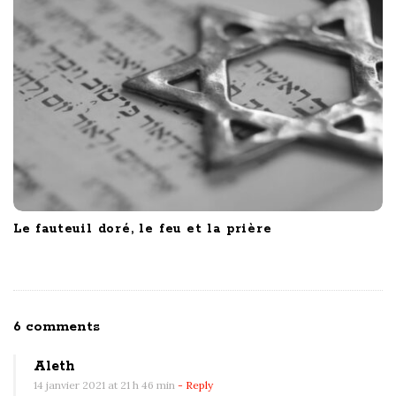
Le fauteuil doré, le feu et la prière
O
6 comments
n
Aleth
M
14 janvier 2021 at 21 h 46 min
- Reply
e