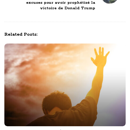
excuses pour avoir prophétisé la
a
victoire de Donald Trump
v
i
g
Related Posts:
a
t
i
o
n