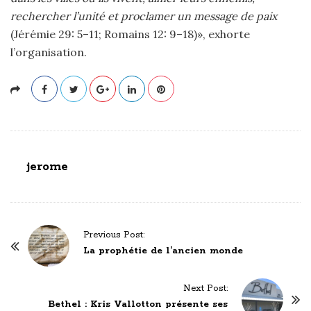
rechercher l’unité et proclamer un message de paix
(Jérémie 29: 5–11; Romains 12: 9–18)», exhorte
l’organisation.
jerome
P
Previous Post:
o
La prophétie de l’ancien monde
s
t
Next Post:
N
Bethel : Kris Vallotton présente ses