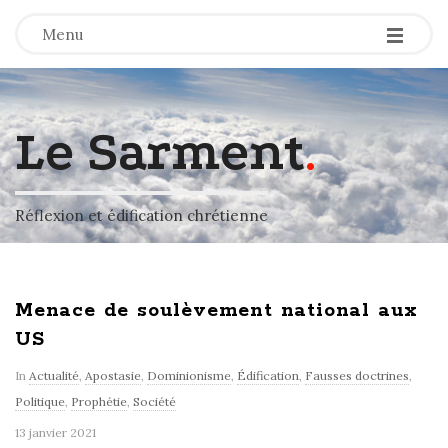
-
-
-
Menu
Le Sarment
.
Réflexion et édification chrétienne
Menace de soulèvement national aux
US
In
Actualité
,
Apostasie
,
Dominionisme
,
Édification
,
Fausses doctrines
,
Politique
,
Prophétie
,
Société
13 janvier 2021