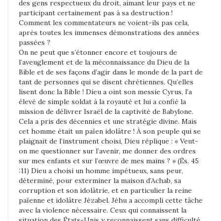
des gens respectueux du droit, aimant leur pays et ne
n
participant certainement pas à sa destruction !
a
Comment les commentateurs ne voient-ils pas cela,
après toutes les immenses démonstrations des années
t
passées ?
i
On ne peut que s’étonner encore et toujours de
o
l’aveuglement et de la méconnaissance du Dieu de la
Bible et de ses façons d’agir dans le monde de la part de
n
tant de personnes qui se disent chrétiennes. Qu’elles
a
lisent donc la Bible ! Dieu a oint son messie Cyrus, l’a
l
élevé de simple soldat à la royauté et lui a confié la
mission de délivrer Israël de la captivité de Babylone.
a
Cela a pris des décennies et une stratégie divine. Mais
u
cet homme était un païen idolâtre ! À son peuple qui se
x
plaignait de l’instrument choisi, Dieu réplique : « Veut-
U
on me questionner sur l’avenir, me donner des ordres
sur mes enfants et sur l’œuvre de mes mains ? » (És. 45
S
:11) Dieu a choisi un homme impétueux, sans peur,
déterminé, pour exterminer la maison d’Achab, sa
corruption et son idolâtrie, et en particulier la reine
païenne et idolâtre Jézabel. Jéhu a accompli cette tâche
avec la violence nécessaire. Ceux qui connaissent la
situation des États-Unis y reconnaissent sans difficulté