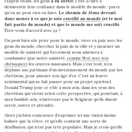
l’Esprit vivant, les gens
à en sortir,
c’est-à-dire à
désinvestir leur confiance dans le modèle du monde : parce
qu’on ne peut rien en faire.
Le chemin de Jésus devrait
donc mener à ce que je sois
crucifié au monde
(et le moi
fait partie du monde) et que le monde me soit crucifié.
Êtes-vous d’accord avec ça ?
On peut bien sûr prier pour le monde, vivre en paix avec les
gens du monde, chercher la paix de la ville et y incarner un
modèle de sainteté qui forcément nous amènera à
condamner (par notre sainteté,
comme Noé avec son
obéissance
) les œuvres mauvaises. Mais c’est tout, n’en
déplaise aux partisans d’un investissement du monde par les
chrétiens, pour amener son âge d’or. C’est un leurre
sentimental qui se fait passer pour un projet spirituel.
Donald Trump joue ce rôle à mon avis, dans les yeux des
chrétiens qui vivent selon cette perspective, qui pourtant, à
mon humble avis, n’intéresse pas le Seigneur qu’ils disent
servir, suivre et attendre.
Alors j’ai bien conscience d’exprimer ici une vision moins
balisée que la vôtre, et qu’elle contient une sorte de
désillusion, qui n’est pas très populaire. Mais je crois qu’elle