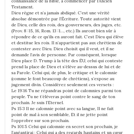
connaissance de la Bible, à commencer par l’Ancien
Testament.
Dieu règne et n’a jamais abdiqué. C’est une vérité
absolue démontrée par l’Écriture. Toute autorité vient
de Dieu, celle des rois, des gouverneurs, des juges, etc.
(Prov. 8 :15, 16, Rom. 13 :1…, etc.) Ils auront bien sûr à
répondre de ce qu’ils en auront fait. C’est Dieu qui élève
et destitue les rois. Il n’appartient pas aux chrétiens de
contester avec Dieu. Dieu choisit qui il veut, et il ne
demande l’avis de personne. Par conséquent, lorsque
Dieu place D. Trump à la tête des ÉU, celui qui conteste
prend la place de Dieu et s’élève au-dessus de lui et de
sa Parole. Celui qui, de plus, le critique et le calomnie
(comme le font beaucoup de chrétiens), s’expose au
jugement divin. Considérez seulement ces versets :
Le 19:16 Tu ne répandras point de calomnies parmi ton
peuple. Tu ne t’élèveras point contre le sang de ton
prochain. Je suis l’Eternel.
Ps 15:3 Il ne calomnie point avec sa langue, Il ne fait
point de mal à son semblable, Et il ne jette point
l’opprobre sur son prochain.
Ps 101:5 Celui qui calomnie en secret son prochain, je
l’anéantirai ; Celui qui a des regards hautains et un cœur