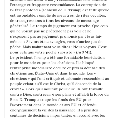
l’étrange et frappante ressemblance. La corruption de
l’« État profond » (l’ennemi de D. Trump) est telle qu’elle
est insondable, remplie de meurtres, de rites occultes,
de transgressions à tous les niveaux, de mensonge
généralisé. Le temps du jugement est proche. Que ceux
qui ne voient pas ne prétendent pas voir et ne
s’exposent pas au jugement prononcé par Jésus lui-
même : « Si vous étiez aveugles, vous n’auriez pas de
péché. Mais maintenant vous dites : Nous voyons. C’est
pour cela que votre péché subsiste » (Jn 9 :41).
Le président Trump a été une formidable bénédiction
pour le monde et pour les chrétiens. Il a bloqué
l’entreprise mondialiste occulte et pris la défense des
chrétiens aux États-Unis et dans le monde. Les «
chrétiens » qui l’ont critiqué et calomnié ressemblent au
peuple criant « s’il est le Christ, qu’il descende de la
croix ! », alors qu’il mourait pour eux. Ils ont travaillé
contre Dieu, contrecarré ses plans et affaibli la force du
Bien. D. Trump a coupé les fonds des ÉU pour
l’avortement dans le monde et aux ÉU et défendu
énergiquement la vie dès la naissance. Il a pris des
centaines de décisions importantes en accord avec les