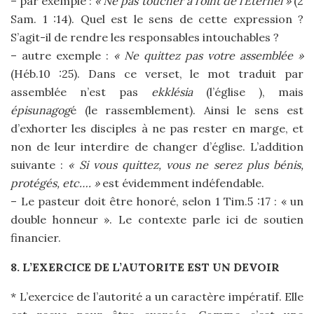
– par exemple :
« Ne pas toucher à l’oint de l’Eternel »
(2
Sam. 1 :14). Quel est le sens de cette expression ?
S’agit-il de rendre les responsables intouchables ?
– autre exemple :
« Ne quittez pas votre assemblée »
(Héb.10 :25). Dans ce verset, le mot traduit par
assemblée n’est pas
ekklésia
(l’église ), mais
épisunagog
é (le rassemblement). Ainsi le sens est
d’exhorter les disciples à ne pas rester en marge, et
non de leur interdire de changer d’église. L’addition
suivante :
« Si vous quittez, vous ne serez plus bénis,
protégés, etc…. »
est évidemment indéfendable.
– Le pasteur doit être honoré, selon 1 Tim.5 :17 : « un
double honneur ». Le contexte parle ici de soutien
financier.
8. L’EXERCICE DE L’AUTORITE EST UN DEVOIR
* L’exercice de l’autorité a un caractère impératif. Elle