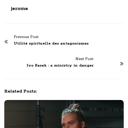
jerome
P
Previous Post:
o
Utilité spirituelle des antagonismes
s
t
Next Post:
N
Ivo Sasek : a ministry in danger
a
v
i
Related Posts:
g
a
t
i
o