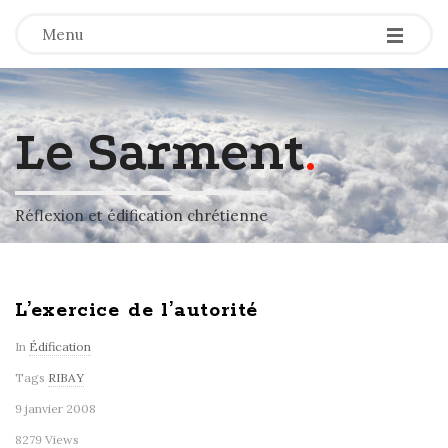
-
-
-
Menu
Le Sarment
.
Réflexion et édification chrétienne
L’exercice de l’autorité
In
Édification
Tags
RIBAY
9 janvier 2008
8279 Views