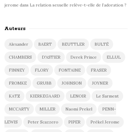
jerome
dans
La relation sexuelle relève-t-elle de l’adoration ?
Auteurs
Alexander
BAERT
BEUTTLER
BULTÉ
CHAMBERS
D'ASTIER
Derek Prince
ELLUL
FINNEY
FLORY
FONTAINE
FRASER
FROMKE
GRUBB
JOHNSON
JOYNER
KATZ
KIERKEGAARD
LENOIR
Le Sarment
MCCARTY
MILLER
Naomi Prekel
PENN-
LEWIS
Peter Scazzero
PIPER
Prékel Jerome