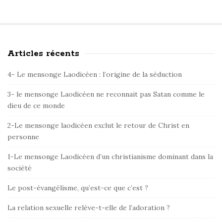
Articles récents
S
i
4- Le mensonge Laodicéen : l’origine de la séduction
t
e
3- le mensonge Laodicéen ne reconnait pas Satan comme le
dieu de ce monde
S
i
2-Le mensonge laodicéen exclut le retour de Christ en
d
personne
e
1-Le mensonge Laodicéen d’un christianisme dominant dans la
b
société
a
r
Le post-évangélisme, qu’est-ce que c’est ?
La relation sexuelle relève-t-elle de l’adoration ?