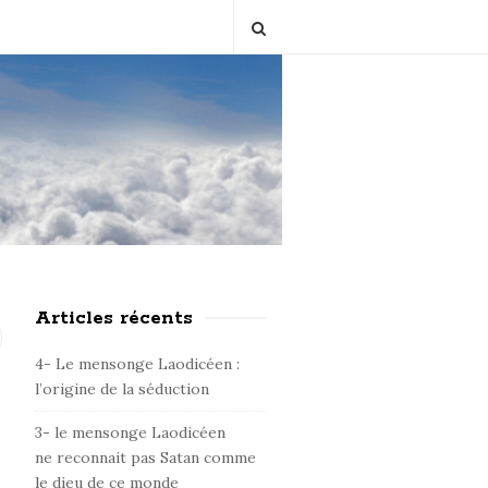
Articles récents
S
i
4- Le mensonge Laodicéen :
t
l’origine de la séduction
e
3- le mensonge Laodicéen
S
ne reconnait pas Satan comme
i
le dieu de ce monde