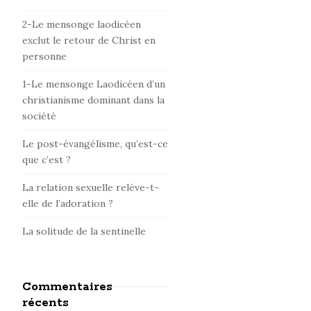
d
e
2-Le mensonge laodicéen
b
exclut le retour de Christ en
personne
a
r
1-Le mensonge Laodicéen d’un
christianisme dominant dans la
société
Le post-évangélisme, qu’est-ce
que c’est ?
La relation sexuelle relève-t-
elle de l’adoration ?
La solitude de la sentinelle
Commentaires
récents