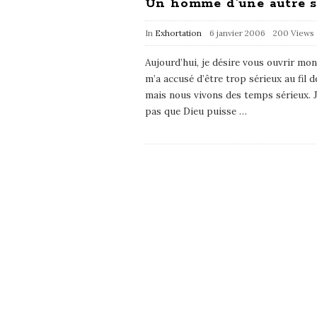
Un homme d’une autre s
In
Exhortation
6 janvier 2006
200 Views
Aujourd’hui, je désire vous ouvrir mo
m’a accusé d’être trop sérieux au fil d
mais nous vivons des temps sérieux. J
pas que Dieu puisse
…