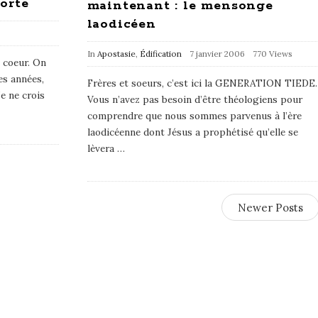
orte
maintenant : le mensonge
laodicéen
In
Apostasie
,
Édification
7 janvier 2006
770 Views
n coeur. On
es années,
Frères et soeurs, c’est ici la GENERATION TIEDE.
e ne crois
Vous n’avez pas besoin d’être théologiens pour
comprendre que nous sommes parvenus à l’ère
laodicéenne dont Jésus a prophétisé qu’elle se
lèvera
…
Newer Posts