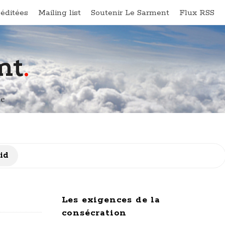
éditées
Mailing list
Soutenir Le Sarment
Flux RSS
nt
.
ne
id
Les exigences de la
consécration