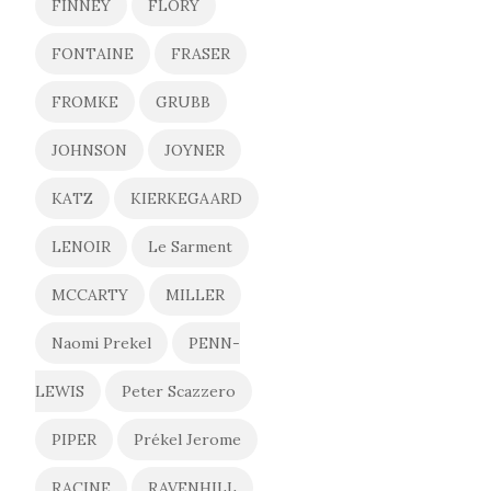
FINNEY
FLORY
FONTAINE
FRASER
FROMKE
GRUBB
JOHNSON
JOYNER
KATZ
KIERKEGAARD
LENOIR
Le Sarment
MCCARTY
MILLER
Naomi Prekel
PENN-
LEWIS
Peter Scazzero
PIPER
Prékel Jerome
RACINE
RAVENHILL