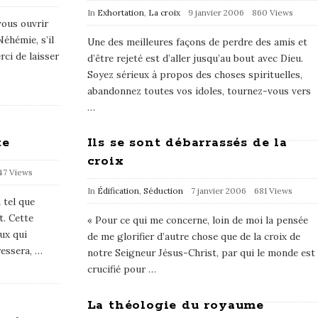
In
Exhortation
,
La croix
9 janvier 2006
860 Views
ous ouvrir
Néhémie, s’il
Une des meilleures façons de perdre des amis et
rci de laisser
d’être rejeté est d’aller jusqu’au bout avec Dieu.
Soyez sérieux à propos des choses spirituelles,
abandonnez toutes vos idoles, tournez-vous vers
…
te
Ils se sont débarrassés de la
croix
47 Views
In
Édification
,
Séduction
7 janvier 2006
681 Views
 tel que
t. Cette
« Pour ce qui me concerne, loin de moi la pensée
ux qui
de me glorifier d’autre chose que de la croix de
ressera,
…
notre Seigneur Jésus-Christ, par qui le monde est
crucifié pour
…
La théologie du royaume