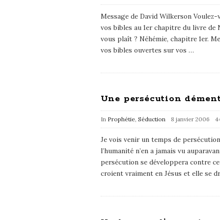
Message de David Wilkerson Voulez-v
vos bibles au 1er chapitre du livre de 
vous plaît ? Néhémie, chapitre 1er. Me
vos bibles ouvertes sur vos
…
Une persécution démen
In
Prophétie
,
Séduction
8 janvier 2006
4
Je vois venir un temps de persécution
l’humanité n’en a jamais vu auparavan
persécution se développera contre ce
croient vraiment en Jésus et elle se d