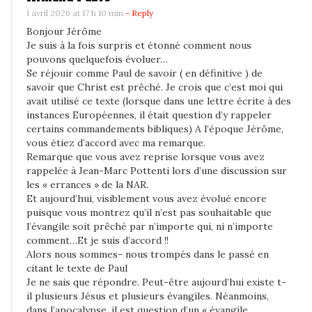
p
1 avril 2026 at 17 h 10 min
- Reply
o
Bonjour Jérôme
r
Je suis à la fois surpris et étonné comment nous
t
pouvons quelquefois évoluer…
e
Se réjouir comme Paul de savoir ( en définitive ) de
savoir que Christ est prêché. Je crois que c’est moi qui
c
avait utilisé ce texte (lorsque dans une lettre écrite à des
o
instances Européennes, il était question d’y rappeler
m
certains commandements bibliques) A l’époque Jérôme,
vous étiez d’accord avec ma remarque.
m
Remarque que vous avez reprise lorsque vous avez
e
rappelée à Jean-Marc Pottenti lors d’une discussion sur
n
les « errances » de la NAR.
Et aujourd’hui, visiblement vous avez évolué encore
t
puisque vous montrez qu’il n’est pas souhaitable que
l’évangile soit prêché par n’importe qui, ni n’importe
?
comment…Et je suis d’accord !!
Alors nous sommes- nous trompés dans le passé en
citant le texte de Paul
Je ne sais que répondre. Peut-être aujourd’hui existe t-
il plusieurs Jésus et plusieurs évangiles. Néanmoins,
dans l’apocalypse, il est question d’un « évangile