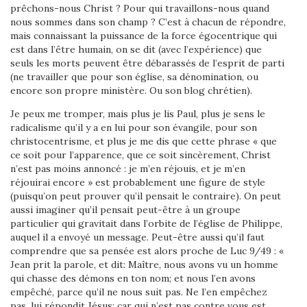
prêchons-nous Christ ? Pour qui travaillons-nous quand
nous sommes dans son champ ? C’est à chacun de répondre,
mais connaissant la puissance de la force égocentrique qui
est dans l’être humain, on se dit (avec l’expérience) que
seuls les morts peuvent être débarassés de l’esprit de parti
(ne travailler que pour son église, sa dénomination, ou
encore son propre ministère. Ou son blog chrétien).
Je peux me tromper, mais plus je lis Paul, plus je sens le
radicalisme qu’il y a en lui pour son évangile, pour son
christocentrisme, et plus je me dis que cette phrase « que
ce soit pour l’apparence, que ce soit sincèrement, Christ
n’est pas moins annoncé : je m’en réjouis, et je m’en
réjouirai encore » est probablement une figure de style
(puisqu’on peut prouver qu’il pensait le contraire). On peut
aussi imaginer qu’il pensait peut-être à un groupe
particulier qui gravitait dans l’orbite de l’église de Philippe,
auquel il a envoyé un message. Peut-être aussi qu’il faut
comprendre que sa pensée est alors proche de Luc 9/49 : «
Jean prit la parole, et dit: Maître, nous avons vu un homme
qui chasse des démons en ton nom; et nous l’en avons
empêché, parce qu’il ne nous suit pas. Ne l’en empêchez
pas, lui répondit Jésus; car qui n’est pas contre vous est