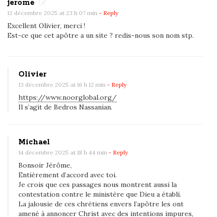
jerome
s
12 décembre 2025 at 23 h 07 min
- Reply
t
Excellent Olivier, merci !
s
Est-ce que cet apôtre a un site ? redis-nous son nom stp.
o
i
t
Olivier
p
13 décembre 2025 at 16 h 12 min
- Reply
r
https://www.noorglobal.org/
ê
Il s’agit de Bedros Nassanian.
c
h
Michael
é
14 décembre 2025 at 18 h 44 min
- Reply
p
Bonsoir Jérôme,
a
Entièrement d’accord avec toi.
r
Je crois que ces passages nous montrent aussi la
contestation contre le ministère que Dieu a établi.
n
La jalousie de ces chrétiens envers l’apôtre les ont
’
amené à annoncer Christ avec des intentions impures,