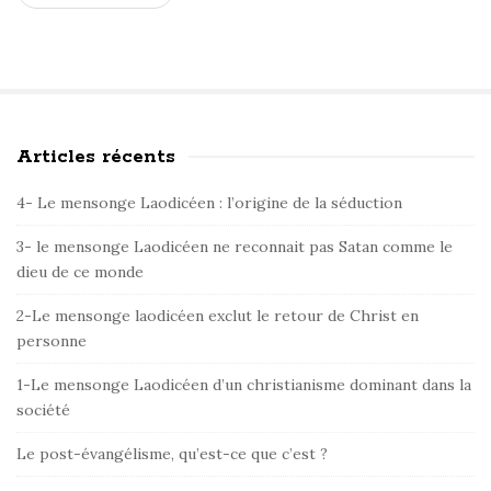
Articles récents
S
i
4- Le mensonge Laodicéen : l’origine de la séduction
t
e
3- le mensonge Laodicéen ne reconnait pas Satan comme le
dieu de ce monde
S
i
2-Le mensonge laodicéen exclut le retour de Christ en
d
personne
e
1-Le mensonge Laodicéen d’un christianisme dominant dans la
b
société
a
r
Le post-évangélisme, qu’est-ce que c’est ?