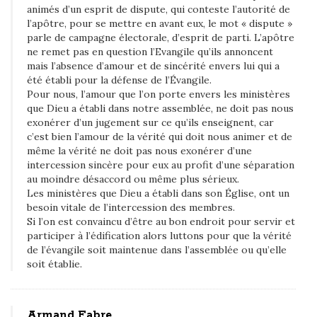
i
animés d’un esprit de dispute, qui conteste l’autorité de
m
l’apôtre, pour se mettre en avant eux, le mot « dispute »
parle de campagne électorale, d’esprit de parti. L’apôtre
p
ne remet pas en question l’Evangile qu’ils annoncent
o
mais l’absence d’amour et de sincérité envers lui qui a
r
été établi pour la défense de l’Évangile.
Pour nous, l’amour que l’on porte envers les ministères
t
que Dieu a établi dans notre assemblée, ne doit pas nous
e
exonérer d’un jugement sur ce qu’ils enseignent, car
q
c’est bien l’amour de la vérité qui doit nous animer et de
même la vérité ne doit pas nous exonérer d’une
u
intercession sincère pour eux au profit d’une séparation
i
au moindre désaccord ou même plus sérieux.
,
Les ministères que Dieu a établi dans son Église, ont un
e
besoin vitale de l’intercession des membres.
Si l’on est convaincu d’être au bon endroit pour servir et
t
participer à l’édification alors luttons pour que la vérité
n
de l’évangile soit maintenue dans l’assemblée ou qu’elle
’
soit établie.
i
m
Armand Fabre