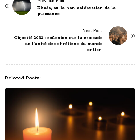
Previous Post:
o
Élisée, ou la non-célébration de la
puissance
s
t
Next Post:
N
Objectif 2033 : réflexion sur la croisade
a
de l’unité des chrétiens du monde
v
entier
i
g
a
Related Posts:
t
i
o
n