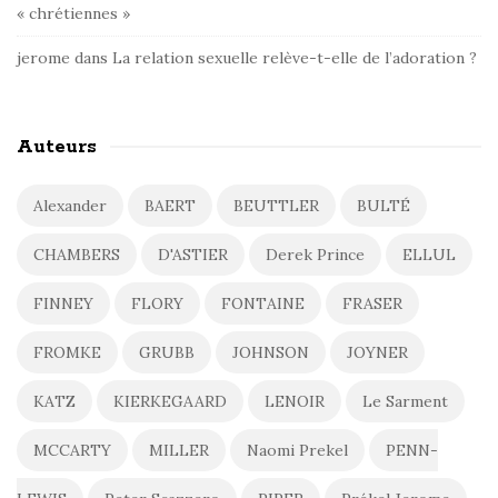
« chrétiennes »
jerome
dans
La relation sexuelle relève-t-elle de l’adoration ?
Auteurs
Alexander
BAERT
BEUTTLER
BULTÉ
CHAMBERS
D'ASTIER
Derek Prince
ELLUL
FINNEY
FLORY
FONTAINE
FRASER
FROMKE
GRUBB
JOHNSON
JOYNER
KATZ
KIERKEGAARD
LENOIR
Le Sarment
MCCARTY
MILLER
Naomi Prekel
PENN-