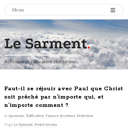
-
-
-
Menu
Le Sarment
.
Réflexion et édification chrétienne
Faut-il se réjouir avec Paul que Christ
soit prêché par n’importe qui, et
n’importe comment ?
In
Apostasie
,
Édification
,
Fausses doctrines
,
Séduction
Tags
Le Sarment
,
Prékel Jerome