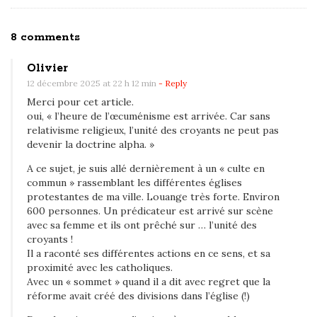
O
8 comments
n
Olivier
F
12 décembre 2025 at 22 h 12 min
- Reply
a
Merci pour cet article.
u
oui, « l’heure de l’œcuménisme est arrivée. Car sans
t
relativisme religieux, l’unité des croyants ne peut pas
devenir la doctrine alpha. »
-
i
A ce sujet, je suis allé dernièrement à un « culte en
commun » rassemblant les différentes églises
l
protestantes de ma ville. Louange très forte. Environ
s
600 personnes. Un prédicateur est arrivé sur scène
e
avec sa femme et ils ont prêché sur … l’unité des
r
croyants !
Il a raconté ses différentes actions en ce sens, et sa
é
proximité avec les catholiques.
j
Avec un « sommet » quand il a dit avec regret que la
o
réforme avait créé des divisions dans l’église (!)
u