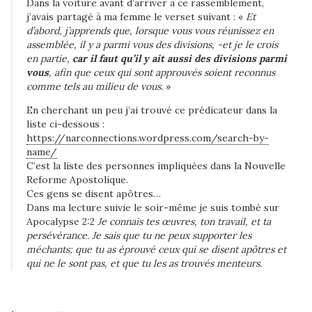
Dans la voiture avant d’arriver à ce rassemblement,
i
j’avais partagé à ma femme le verset suivant : «
Et
d’abord, j’apprends que, lorsque vous vous réunissez en
r
assemblée, il y a parmi vous des divisions, -et je le crois
a
en partie,
car il faut qu’il y ait aussi des divisions parmi
v
vous
, afin que ceux qui sont approuvés soient reconnus
e
comme tels au milieu de vous.
»
c
En cherchant un peu j’ai trouvé ce prédicateur dans la
P
liste ci-dessous :
https://narconnections.wordpress.com/search-by-
a
name/
u
C’est la liste des personnes impliquées dans la Nouvelle
l
Reforme Apostolique.
Ces gens se disent apôtres…
q
Dans ma lecture suivie le soir-même je suis tombé sur
u
Apocalypse 2:2
Je connais tes œuvres, ton travail, et ta
e
persévérance. Je sais que tu ne peux supporter les
C
méchants; que tu as éprouvé ceux qui se disent apôtres et
qui ne le sont pas, et que tu les as trouvés menteurs.
h
r
i