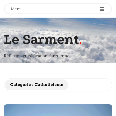
-
-
-
Menu
Le Sarment
.
Réflexion et édification chrétienne
Catégorie :
Catholicisme