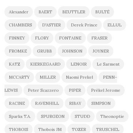
Alexander
BAERT
BEUTTLER
BULTÉ
CHAMBERS
D'ASTIER
Derek Prince
ELLUL
FINNEY
FLORY
FONTAINE
FRASER
FROMKE
GRUBB
JOHNSON
JOYNER
KATZ
KIERKEGAARD
LENOIR
Le Sarment
MCCARTY
MILLER
Naomi Prekel
PENN-
LEWIS
Peter Scazzero
PIPER
Prékel Jerome
RACINE
RAVENHILL
RIBAY
SIMPSON
Sparks T.A.
SPURGEON
STUDD
Theonoptie
THOBOIS
Thobois JM
TOZER
TRUSCHEL