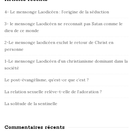
S
i
4- Le mensonge Laodicéen : l’origine de la séduction
t
e
3- le mensonge Laodicéen ne reconnait pas Satan comme le
dieu de ce monde
S
i
2-Le mensonge laodicéen exclut le retour de Christ en
d
personne
e
1-Le mensonge Laodicéen d’un christianisme dominant dans la
b
société
a
r
Le post-évangélisme, qu’est-ce que c’est ?
La relation sexuelle relève-t-elle de l’adoration ?
La solitude de la sentinelle
Commentaires récents