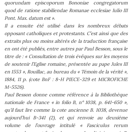
quorundam episcoporum Bononiae congregatorum
quod de ratione stabiliendae Romanae ecclesiae Iulio III
Pont. Max. datum est ».
Il a ensuite été utilisé dans les nombreux débats
opposant catholiques et protestants. C’est ainsi que des
extraits plus ou moins altérés de la traduction française
en ont été publiés, entre autres par Paul Besson, sous le
titre de : « Consultation de trois évêques sur les moyens
de soutenir l’Eglise romaine, présentée au pape Jules III
en 1553 », Rouillac, au bureau du « Témoin de la vérité »,
1884, 11 p. (cote BnF : 8-H PIECE-329 et MICROFICHE
M-5526).
Paul Besson donne comme référence à la Bibliothèque
nationale de France « in folio B, n° 1038, p. 641-650 »,
qu’il faut lire comme la cote ancienne B. 1038, devenue
aujourd’hui B-341 (2), et qui renvoie au deuxième
volume de l’ouvrage intitulé « Fasciculus rerum