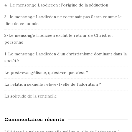
i
4- Le mensonge Laodicéen : l’origine de la séduction
t
e
3- le mensonge Laodicéen ne reconnait pas Satan comme le
dieu de ce monde
S
i
2-Le mensonge laodicéen exclut le retour de Christ en
d
personne
e
1-Le mensonge Laodicéen d’un christianisme dominant dans la
b
société
a
r
Le post-évangélisme, qu’est-ce que c’est ?
La relation sexuelle relève-t-elle de l’adoration ?
La solitude de la sentinelle
Commentaires récents