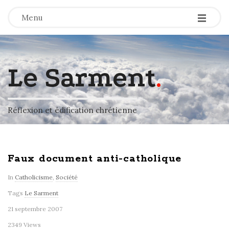
-
-
-
Menu
Le Sarment
.
Réflexion et édification chrétienne
Faux document anti-catholique
In
Catholicisme
,
Société
Tags
Le Sarment
21 septembre 2007
2349 Views