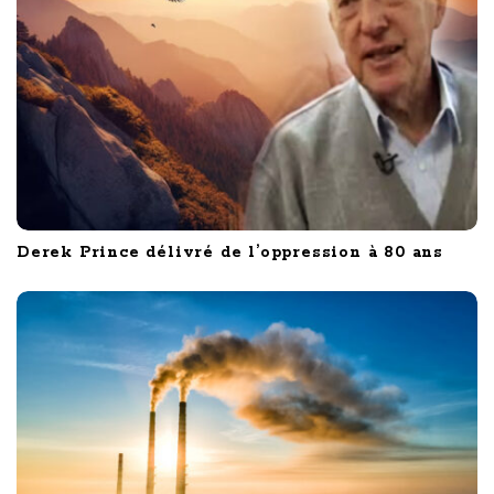
o
n
Derek Prince délivré de l’oppression à 80 ans