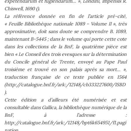
expetendarum et fugiendarum… », Londini, impensis R.
Chiswell, 1690 ().
La référence donnée en fin de l’article pré-cité,
« Feuille Bibliothèque nationale 1089 – Volume II », très
approximative, doit sans doute se comprendre B. 1089,
maintenant B-5445 ; dans le volume qui porte cette cote
dans les collections de la BnF, la quatrième pièce est
bien « Le Conseil des trois evesques sur la détermination
du Concile général de Trente, envoyé au Pape Paul
troisième et trouvé en son palais après sa mort… »,
traduction française de ce texte publiée en 1564
(http://catalogue.bnf.fr/ark:/12148/cb333227600/ISBD
).
Cette édition a d’ailleurs été numérisée et est
consultable dans Gallica, la bibliothèque numérique de la
BnF, à l’adresse :
http://catalogue.bnf.fr/ark:/12148/bpt6k654951/f1.pagi
nation.