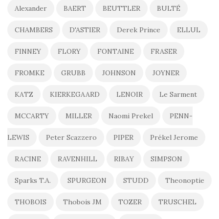
Alexander
BAERT
BEUTTLER
BULTÉ
CHAMBERS
D'ASTIER
Derek Prince
ELLUL
FINNEY
FLORY
FONTAINE
FRASER
FROMKE
GRUBB
JOHNSON
JOYNER
KATZ
KIERKEGAARD
LENOIR
Le Sarment
MCCARTY
MILLER
Naomi Prekel
PENN-
LEWIS
Peter Scazzero
PIPER
Prékel Jerome
RACINE
RAVENHILL
RIBAY
SIMPSON
Sparks T.A.
SPURGEON
STUDD
Theonoptie
THOBOIS
Thobois JM
TOZER
TRUSCHEL