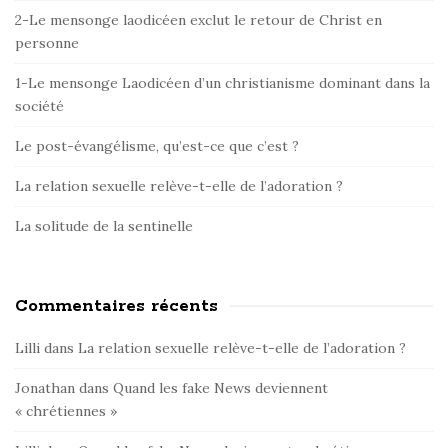
i
2-Le mensonge laodicéen exclut le retour de Christ en
d
personne
e
1-Le mensonge Laodicéen d’un christianisme dominant dans la
b
société
a
r
Le post-évangélisme, qu’est-ce que c’est ?
La relation sexuelle relève-t-elle de l’adoration ?
La solitude de la sentinelle
Commentaires récents
Lilli
dans
La relation sexuelle relève-t-elle de l’adoration ?
Jonathan
dans
Quand les fake News deviennent
« chrétiennes »