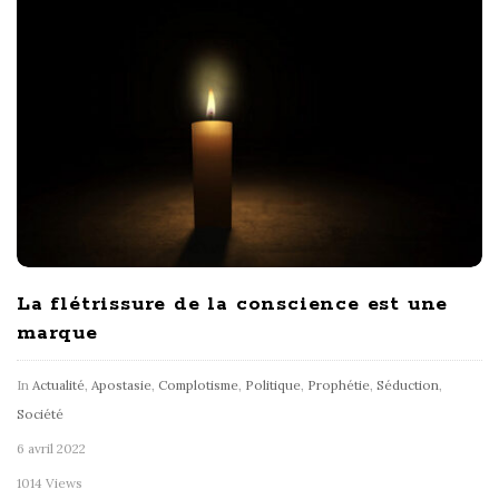
La flétrissure de la conscience est une
marque
In
Actualité
,
Apostasie
,
Complotisme
,
Politique
,
Prophétie
,
Séduction
,
Société
6 avril 2022
1014 Views