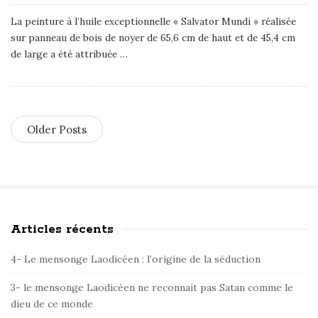
La peinture à l’huile exceptionnelle « Salvator Mundi » réalisée
sur panneau de bois de noyer de 65,6 cm de haut et de 45,4 cm
de large a été attribuée
…
Older Posts
Articles récents
S
i
4- Le mensonge Laodicéen : l’origine de la séduction
t
e
3- le mensonge Laodicéen ne reconnait pas Satan comme le
dieu de ce monde
S