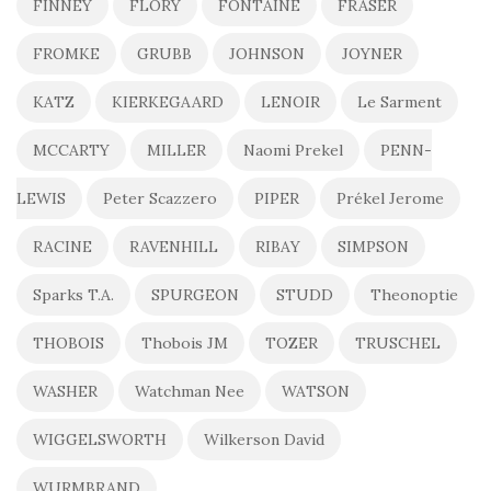
FINNEY
FLORY
FONTAINE
FRASER
FROMKE
GRUBB
JOHNSON
JOYNER
KATZ
KIERKEGAARD
LENOIR
Le Sarment
MCCARTY
MILLER
Naomi Prekel
PENN-
LEWIS
Peter Scazzero
PIPER
Prékel Jerome
RACINE
RAVENHILL
RIBAY
SIMPSON
Sparks T.A.
SPURGEON
STUDD
Theonoptie
THOBOIS
Thobois JM
TOZER
TRUSCHEL
WASHER
Watchman Nee
WATSON
WIGGELSWORTH
Wilkerson David
WURMBRAND