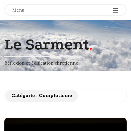
-
-
-
Menu
Le Sarment
.
Réflexion et édification chrétienne
Catégorie :
Complotisme