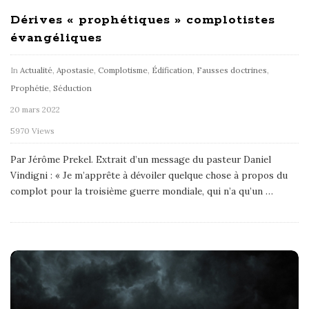
Dérives « prophétiques » complotistes
évangéliques
In
Actualité
,
Apostasie
,
Complotisme
,
Édification
,
Fausses doctrines
,
Prophétie
,
Séduction
20 mars 2022
5970 Views
Par Jérôme Prekel. Extrait d’un message du pasteur Daniel
Vindigni : « Je m’apprête à dévoiler quelque chose à propos du
complot pour la troisième guerre mondiale, qui n’a qu’un
…