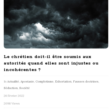
Le chrétien doit-il être soumis aux
autorités quand elles sont injustes ou
incohérentes ?
In
Actualité
,
Apostasie
,
Complotisme
,
Exhortation
,
Fausses doctrines
,
Séduction
,
Société
26 février 2022
2098 Views