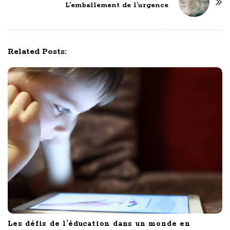
L’emballement de l’urgence
a
v
i
g
Related Posts:
a
t
i
o
n
Les défis de l’éducation dans un monde en