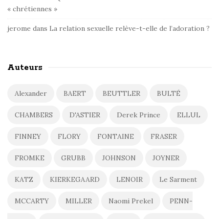
« chrétiennes »
jerome
dans
La relation sexuelle relève-t-elle de l’adoration ?
Auteurs
Alexander
BAERT
BEUTTLER
BULTÉ
CHAMBERS
D'ASTIER
Derek Prince
ELLUL
FINNEY
FLORY
FONTAINE
FRASER
FROMKE
GRUBB
JOHNSON
JOYNER
KATZ
KIERKEGAARD
LENOIR
Le Sarment
MCCARTY
MILLER
Naomi Prekel
PENN-