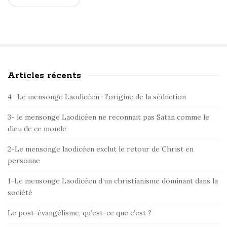
Articles récents
S
i
4- Le mensonge Laodicéen : l’origine de la séduction
t
e
3- le mensonge Laodicéen ne reconnait pas Satan comme le
dieu de ce monde
S
i
2-Le mensonge laodicéen exclut le retour de Christ en
d
personne
e
1-Le mensonge Laodicéen d’un christianisme dominant dans la
b
société
a
r
Le post-évangélisme, qu’est-ce que c’est ?