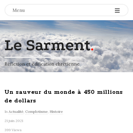
-
-
-
Menu
Le Sarment
.
Réflexion et édification chrétienne
Un sauveur du monde à 450 millions
de dollars
In
Actualité
,
Complotisme
,
Histoire
21 juin 2021
399 Views