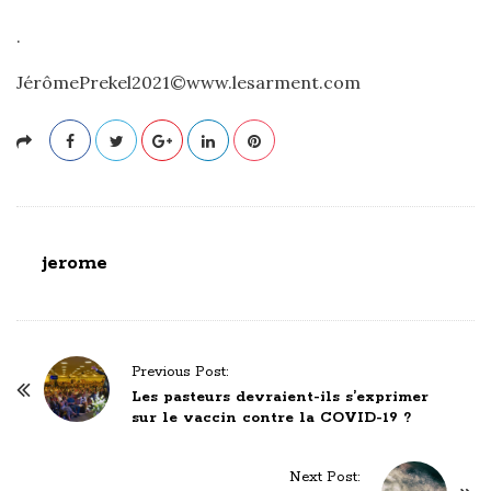
.
JérômePrekel2021©www.lesarment.com
jerome
P
Previous Post:
o
Les pasteurs devraient-ils s’exprimer
sur le vaccin contre la COVID-19 ?
s
t
Next Post:
N