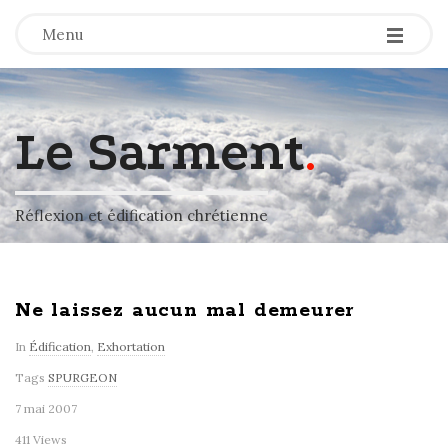
-
-
-
Menu
Le Sarment
.
Réflexion et édification chrétienne
Ne laissez aucun mal demeurer
In
Édification
,
Exhortation
Tags
SPURGEON
7 mai 2007
411 Views