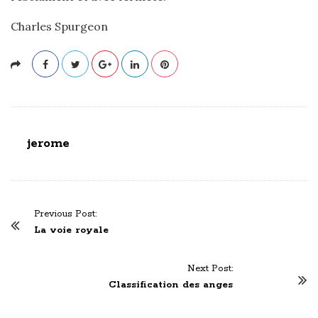
Charles Spurgeon
jerome
P
Previous Post:
o
La voie royale
s
t
Next Post:
N
Classification des anges
a