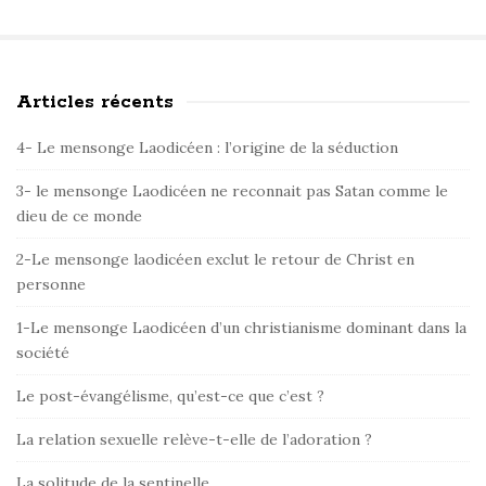
Articles récents
S
i
4- Le mensonge Laodicéen : l’origine de la séduction
t
e
3- le mensonge Laodicéen ne reconnait pas Satan comme le
dieu de ce monde
S
i
2-Le mensonge laodicéen exclut le retour de Christ en
d
personne
e
1-Le mensonge Laodicéen d’un christianisme dominant dans la
b
société
a
r
Le post-évangélisme, qu’est-ce que c’est ?
La relation sexuelle relève-t-elle de l’adoration ?
La solitude de la sentinelle