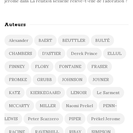
jerome
dans
La relation sexuelle relève-t-elle de l’adoration ?
Auteurs
Alexander
BAERT
BEUTTLER
BULTÉ
CHAMBERS
D'ASTIER
Derek Prince
ELLUL
FINNEY
FLORY
FONTAINE
FRASER
FROMKE
GRUBB
JOHNSON
JOYNER
KATZ
KIERKEGAARD
LENOIR
Le Sarment
MCCARTY
MILLER
Naomi Prekel
PENN-
LEWIS
Peter Scazzero
PIPER
Prékel Jerome
RACINE
RAVENHILL
RIBAY
SIMPSON