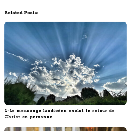
v
i
Related Posts:
g
a
t
i
o
n
2-Le mensonge laodicéen exclut le retour de
Christ en personne