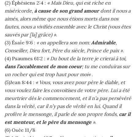
(2) Éphésiens 2:4 :
« Mais Dieu, qui est riche en
miséricorde,
à cause de son grand amour
dont il nous a
aimés, alors même que nous étions morts dans nos
fautes, nous a vivifiés ensemble avec le Christ (vous êtes
sauvés par [la] grâce) »
.
(3) Ésaïe 9:6 :
« on appellera son nom:
Admirable
,
Conseiller, Dieu fort, Père du siècle, Prince de paix »
.
(4) Psaumes 61:2 :
« Du bout de la terre je crierai à toi,
dans l’accablement de mon coeur
; tu me conduiras sur
un rocher qui est trop haut pour moi«
.
(5)Jean 8:44 :
« Vous, vous avez pour père le diable, et
vous voulez faire les convoitises de votre père. Lui a été
meurtrier dès le commencement, et il n’a pas persévéré
dans la vérité, car il n’y pas de vérité en lui. Quand il
profère le mensonge, il parle de son propre fonds,
car il
est menteur, et le père du mensonge
»
.
(6) Osée 11/8