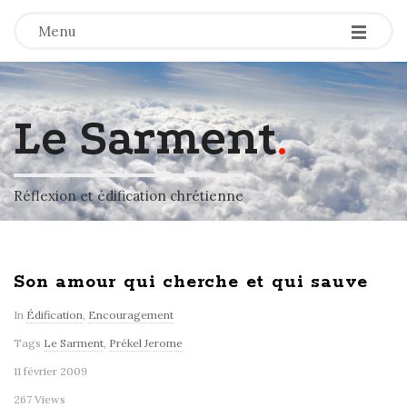
-
-
-
Menu
Le Sarment
.
Réflexion et édification chrétienne
Son amour qui cherche et qui sauve
In
Édification
,
Encouragement
Tags
Le Sarment
,
Prékel Jerome
11 février 2009
267 Views