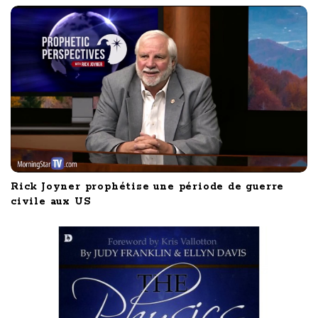
a
t
i
o
n
Rick Joyner prophétise une période de guerre
civile aux US