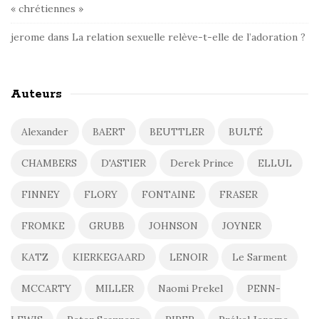
« chrétiennes »
jerome
dans
La relation sexuelle relève-t-elle de l’adoration ?
Auteurs
Alexander
BAERT
BEUTTLER
BULTÉ
CHAMBERS
D'ASTIER
Derek Prince
ELLUL
FINNEY
FLORY
FONTAINE
FRASER
FROMKE
GRUBB
JOHNSON
JOYNER
KATZ
KIERKEGAARD
LENOIR
Le Sarment
MCCARTY
MILLER
Naomi Prekel
PENN-