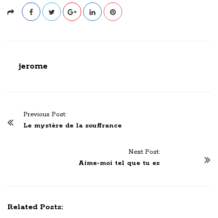
jerome
P
Previous Post:
o
Le mystère de la souffrance
s
t
Next Post:
N
Aime-moi tel que tu es
a
v
i
Related Posts:
g