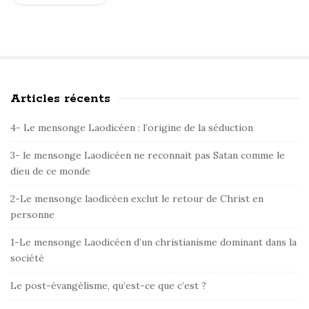
Articles récents
S
i
4- Le mensonge Laodicéen : l’origine de la séduction
t
e
3- le mensonge Laodicéen ne reconnait pas Satan comme le
dieu de ce monde
S
i
2-Le mensonge laodicéen exclut le retour de Christ en
d
personne
e
1-Le mensonge Laodicéen d’un christianisme dominant dans la
b
société
a
r
Le post-évangélisme, qu’est-ce que c’est ?