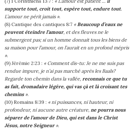
(7) 1 Corinthiens 13:7 :
« L’amour est patient …
il
supporte tout, croit tout, espère tout, endure tout
.
L’amour ne périt jamais »
.
(8) Cantique des cantiques 8:7
«
Beaucoup d’eaux ne
peuvent éteindre l’amour
, et des fleuves ne le
submergent pas; si un homme donnait tous les biens de
sa maison pour l’amour, on l’aurait en un profond mépris
»
.
(9) Jérémie 2:23 :
« Comment dis-tu: Je ne me suis pas
rendue impure, je n’ai pas marché après les Baals?
Regarde ton chemin dans la vallée,
reconnais ce que tu
as fait, dromadaire légère, qui vas çà et là croisant tes
chemins
»
.
(10) Romains 8:39 :
« ni puissances, ni hauteur, ni
profondeur, ni aucune autre créature,
ne pourra nous
séparer de l’amour de Dieu, qui est dans le Christ
Jésus, notre Seigneur
»
.