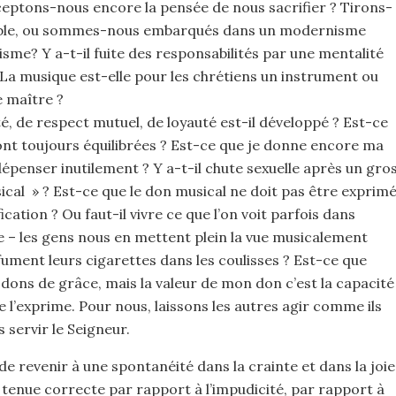
cceptons-nous encore la pensée de nous sacrifier ? Tirons-
emble, ou sommes-nous embarqués dans un modernisme
lisme? Y a-t-il fuite des responsabilités par une mentalité
a musique est-elle pour les chrétiens un instrument ou
e maître ?
nité, de respect mutuel, de loyauté est-il développé ? Est-ce
ont toujours équilibrées ? Est-ce que je donne encore ma
dépenser inutilement ? Y a-t-il chute sexuelle après un gro
cal » ? Est-ce que le don musical ne doit pas être exprim
ication ? Ou faut-il vivre ce que l’on voit parfois dans
e – les gens nous en mettent plein la vue musicalement
 fument leurs cigarettes dans les coulisses ? Est-ce que
 dons de grâce, mais la valeur de mon don c’est la capacité
je l’exprime. Pour nous, laissons les autres agir comme ils
 servir le Seigneur.
e revenir à une spontanéité dans la crainte et dans la joie
 tenue correcte par rapport à l’impudicité, par rapport à