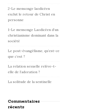
d
e
2-Le mensonge laodicéen
b
exclut le retour de Christ en
personne
a
r
1-Le mensonge Laodicéen d’un
christianisme dominant dans la
société
Le post-évangélisme, qu’est-ce
que c’est ?
La relation sexuelle relève-t-
elle de l’adoration ?
La solitude de la sentinelle
Commentaires
récents