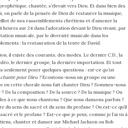
 prophétique, chantée, s’élevait vers Dieu. Et dans bien des
i, on parle de la pensée de Dieu de restaurer la musique,
ieillot de nos rassemblements chrétiens et d’amener la
 heures sur 24 dans l’adoration devant le Dieu vivant, par
étation musicale, par le diversité musicale dans les
ements : la restauration de la tente de David.
on, il existe des courants, des modes. Le dernier C.D., la
idéo, le dernier groupe, la dernière importation. Et tout
rais seulement poser quelques questions :
est-ce qu’on
 chante pour Dieu ?
Ecoutons-nous un groupe ou une
pe ou cette chorale nous fait chanter Dieu ? Sommes-nous
r ? De la composition ? De la source ? De la musique ? Ou
es à ce que nous chantons ? Que nous dansons parfois ?
du sens du sacré et du sens du profane ? Ou est-ce qu’il
 sacré et le profane ? Est-ce que je peux, comme je l’ai vu à
étiens, chanter et danser sur Michael Jackson ou Bob