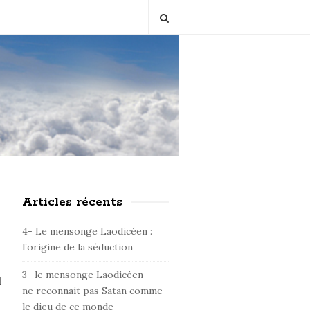
Articles récents
S
i
4- Le mensonge Laodicéen :
t
l’origine de la séduction
e
3- le mensonge Laodicéen
S
l
ne reconnait pas Satan comme
i
le dieu de ce monde