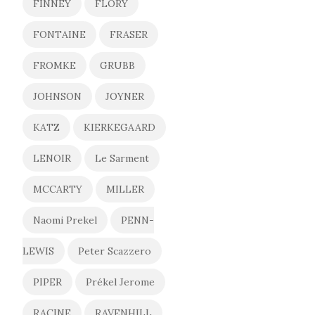
FINNEY
FLORY
FONTAINE
FRASER
FROMKE
GRUBB
JOHNSON
JOYNER
KATZ
KIERKEGAARD
LENOIR
Le Sarment
MCCARTY
MILLER
Naomi Prekel
PENN-
LEWIS
Peter Scazzero
PIPER
Prékel Jerome
RACINE
RAVENHILL