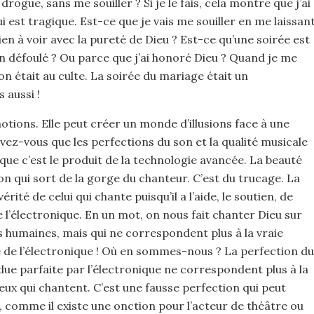
drogue, sans me souiller ? Si je le fais, cela montre que j’ai
i est tragique. Est-ce que je vais me souiller en me laissan
ien à voir avec la pureté de Dieu ? Est-ce qu’une soirée est
en défoulé ? Ou parce que j’ai honoré Dieu ? Quand je me
on était au culte. La soirée du mariage était un
 aussi !
otions. Elle peut créer un monde d’illusions face à une
vez-vous que les perfections du son et la qualité musicale
que c’est le produit de la technologie avancée. La beauté
n qui sort de la gorge du chanteur. C’est du trucage. La
rité de celui qui chante puisqu’il a l’aide, le soutien, de
 l’électronique. En un mot, on nous fait chanter Dieu sur
s humaines, mais qui ne correspondent plus à la vraie
é de l’électronique ! Où en sommes-nous ? La perfection du
due parfaite par l’électronique ne correspondent plus à la
ceux qui chantent. C’est une fausse perfection qui peut
 comme il existe une onction pour l’acteur de théâtre ou