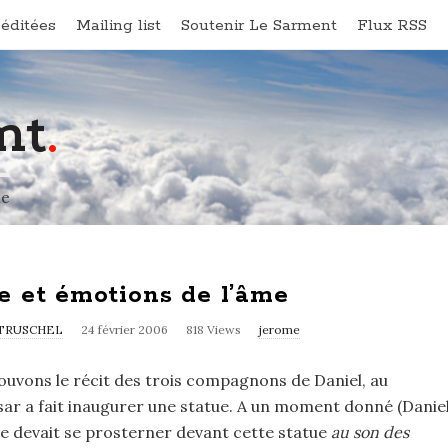
éditées
Mailing list
Soutenir Le Sarment
Flux RSS
nt
.
ne
e et émotions de l’âme
TRUSCHEL
24 février 2006
818 Views
jerome
rouvons le récit des trois compagnons de Daniel, au
r a fait inaugurer une statue. A un moment donné (Danie
nde devait se prosterner devant cette statue
au son des