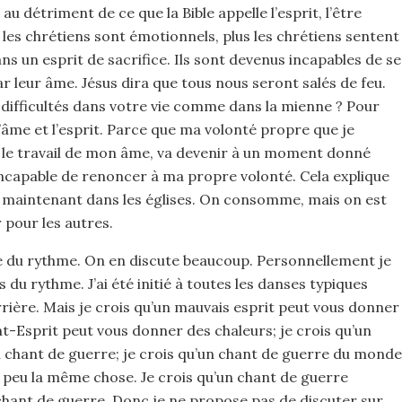
 au détriment de ce que la Bible appelle l’esprit, l’être
s les chrétiens sont émotionnels, plus les chrétiens sentent
ns un esprit de sacrifice. Ils sont devenus incapables de se
par leur âme. Jésus dira que tous nous seront salés de feu.
difficultés dans votre vie comme dans la mienne ? Pour
 l’âme et l’esprit. Parce que ma volonté propre que je
 le travail de mon âme, va devenir à un moment donné
incapable de renoncer à ma propre volonté. Cela explique
e maintenant dans les églises. On consomme, mais on est
 pour les autres.
 du rythme. On en discute beaucoup. Personnellement je
 du rythme. J’ai été initié à toutes les danses typiques
rrière. Mais je crois qu’un mauvais esprit peut vous donner
int-Esprit peut vous donner des chaleurs; je crois qu’un
 chant de guerre; je crois qu’un chant de guerre du monde
n peu la même chose. Je crois qu’un chant de guerre
ant de guerre. Donc je ne propose pas de discuter sur