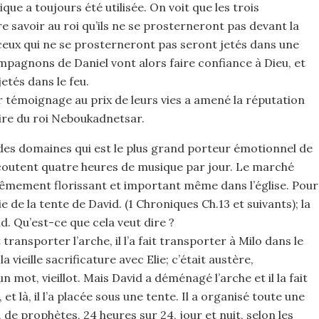
ique a toujours été utilisée. On voit que les trois
 savoir au roi qu’ils ne se prosterneront pas devant la
ceux qui ne se prosterneront pas seront jetés dans une
mpagnons de Daniel vont alors faire confiance à Dieu, et
jetés dans le feu.
ur témoignage au prix de leurs vies a amené la réputation
pire du roi Neboukadnetsar.
 des domaines qui est le plus grand porteur émotionnel de
coutent quatre heures de musique par jour. Le marché
rêmement florissant et important même dans l’église. Pour
ie de la tente de David. (1 Chroniques Ch.13 et suivants); la
d. Qu’est-ce que cela veut dire ?
 transporter l’arche, il l’a fait transporter à Milo dans le
 la vieille sacrificature avec Elie; c’était austère,
un mot, vieillot. Mais David a déménagé l’arche et il la fait
et là, il l’a placée sous une tente. Il a organisé toute une
 de prophètes, 24 heures sur 24, jour et nuit, selon les