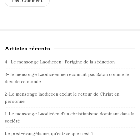
Articles récents
S
i
4- Le mensonge Laodicéen : l’origine de la séduction
t
e
3- le mensonge Laodicéen ne reconnait pas Satan comme le
dieu de ce monde
S
i
2-Le mensonge laodicéen exclut le retour de Christ en
d
personne
e
1-Le mensonge Laodicéen d’un christianisme dominant dans la
b
société
a
r
Le post-évangélisme, qu’est-ce que c’est ?