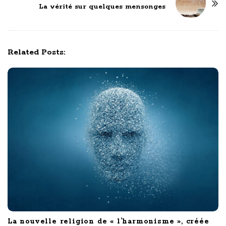
La vérité sur quelques mensonges
a
v
i
g
Related Posts:
a
t
i
o
n
La nouvelle religion de « l’harmonisme », créée