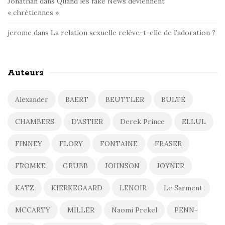
Jonathan
dans
Quand les fake News deviennent
« chrétiennes »
jerome
dans
La relation sexuelle relève-t-elle de l’adoration ?
Auteurs
Alexander
BAERT
BEUTTLER
BULTÉ
CHAMBERS
D'ASTIER
Derek Prince
ELLUL
FINNEY
FLORY
FONTAINE
FRASER
FROMKE
GRUBB
JOHNSON
JOYNER
KATZ
KIERKEGAARD
LENOIR
Le Sarment
MCCARTY
MILLER
Naomi Prekel
PENN-