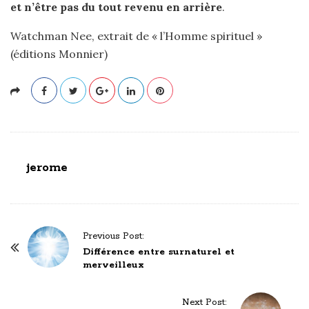
et n’être pas du tout revenu en arrière
.
Watchman Nee, extrait de « l’Homme spirituel »
(éditions Monnier)
jerome
P
Previous Post:
o
Différence entre surnaturel et
merveilleux
s
t
Next Post:
N