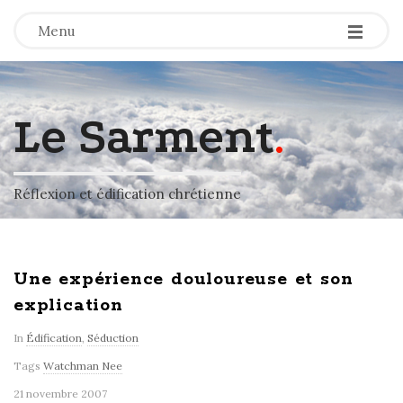
-
-
-
Menu
Le Sarment
.
Réflexion et édification chrétienne
Une expérience douloureuse et son
explication
In
Édification
,
Séduction
Tags
Watchman Nee
21 novembre 2007