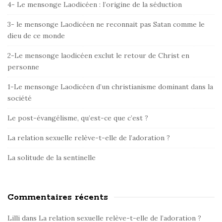
4- Le mensonge Laodicéen : l’origine de la séduction
t
e
3- le mensonge Laodicéen ne reconnait pas Satan comme le
dieu de ce monde
S
i
2-Le mensonge laodicéen exclut le retour de Christ en
d
personne
e
1-Le mensonge Laodicéen d’un christianisme dominant dans la
b
société
a
r
Le post-évangélisme, qu’est-ce que c’est ?
La relation sexuelle relève-t-elle de l’adoration ?
La solitude de la sentinelle
Commentaires récents
Lilli
dans
La relation sexuelle relève-t-elle de l’adoration ?