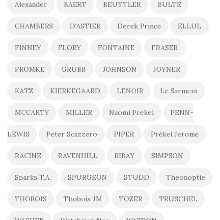
Alexander
BAERT
BEUTTLER
BULTÉ
CHAMBERS
D'ASTIER
Derek Prince
ELLUL
FINNEY
FLORY
FONTAINE
FRASER
FROMKE
GRUBB
JOHNSON
JOYNER
KATZ
KIERKEGAARD
LENOIR
Le Sarment
MCCARTY
MILLER
Naomi Prekel
PENN-
LEWIS
Peter Scazzero
PIPER
Prékel Jerome
RACINE
RAVENHILL
RIBAY
SIMPSON
Sparks T.A.
SPURGEON
STUDD
Theonoptie
THOBOIS
Thobois JM
TOZER
TRUSCHEL