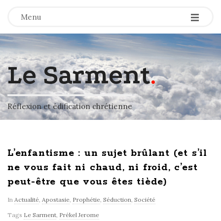
-
-
-
Menu
Le Sarment
.
Réflexion et édification chrétienne
L’enfantisme : un sujet brûlant (et s’il
ne vous fait ni chaud, ni froid, c’est
peut-être que vous êtes tiède)
In
Actualité
,
Apostasie
,
Prophétie
,
Séduction
,
Société
Tags
Le Sarment
,
Prékel Jerome