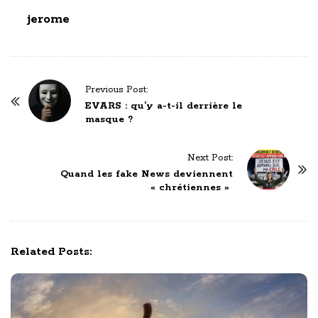
jerome
P
Previous Post:
o
EVARS : qu’y a-t-il derrière le
masque ?
s
t
Next Post:
N
Quand les fake News deviennent
a
« chrétiennes »
v
i
g
Related Posts:
a
t
i
o