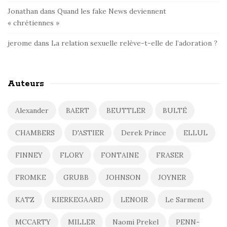
Jonathan
dans
Quand les fake News deviennent
« chrétiennes »
jerome
dans
La relation sexuelle relève-t-elle de l’adoration ?
Auteurs
Alexander
BAERT
BEUTTLER
BULTÉ
CHAMBERS
D'ASTIER
Derek Prince
ELLUL
FINNEY
FLORY
FONTAINE
FRASER
FROMKE
GRUBB
JOHNSON
JOYNER
KATZ
KIERKEGAARD
LENOIR
Le Sarment
MCCARTY
MILLER
Naomi Prekel
PENN-