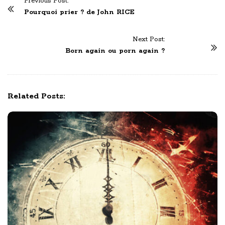
Previous Post:
o
Pourquoi prier ? de John RICE
s
t
Next Post:
N
Born again ou porn again ?
a
v
i
Related Posts:
g
a
t
i
o
n