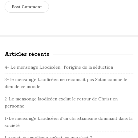
Articles récents
S
i
4- Le mensonge Laodicéen : l’origine de la séduction
t
e
3- le mensonge Laodicéen ne reconnait pas Satan comme le
dieu de ce monde
S
i
2-Le mensonge laodicéen exclut le retour de Christ en
d
personne
e
1-Le mensonge Laodicéen d’un christianisme dominant dans la
b
société
a
r
Le post-évangélisme, qu’est-ce que c’est ?