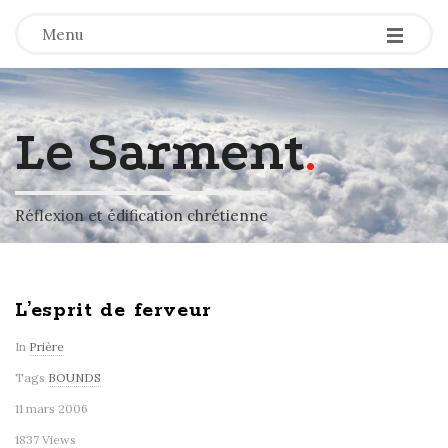
-
-
-
Menu
Le Sarment
.
Réflexion et édification chrétienne
L’esprit de ferveur
In
Prière
Tags
BOUNDS
11 mars 2006
1837 Views