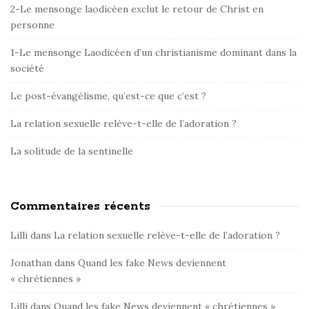
i
2-Le mensonge laodicéen exclut le retour de Christ en
d
personne
e
1-Le mensonge Laodicéen d’un christianisme dominant dans la
b
société
a
r
Le post-évangélisme, qu’est-ce que c’est ?
La relation sexuelle relève-t-elle de l’adoration ?
La solitude de la sentinelle
Commentaires récents
Lilli
dans
La relation sexuelle relève-t-elle de l’adoration ?
Jonathan
dans
Quand les fake News deviennent
« chrétiennes »
Lilli
dans
Quand les fake News deviennent « chrétiennes »