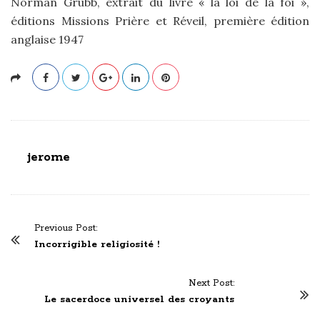
Norman Grubb, extrait du livre « la loi de la foi »,
éditions Missions Prière et Réveil, première édition
anglaise 1947
jerome
P
Previous Post:
o
Incorrigible religiosité !
s
t
Next Post:
N
Le sacerdoce universel des croyants
a