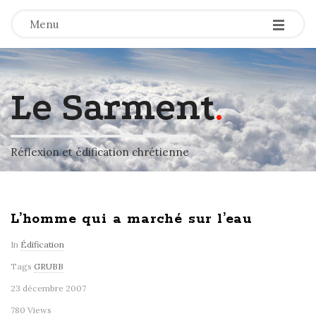
-
-
-
Menu
Le Sarment
.
Réflexion et édification chrétienne
L’homme qui a marché sur l’eau
In
Édification
Tags
GRUBB
23 décembre 2007
780 Views