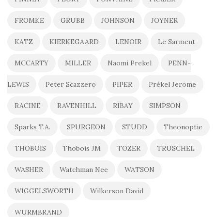
FROMKE
GRUBB
JOHNSON
JOYNER
KATZ
KIERKEGAARD
LENOIR
Le Sarment
MCCARTY
MILLER
Naomi Prekel
PENN-
LEWIS
Peter Scazzero
PIPER
Prékel Jerome
RACINE
RAVENHILL
RIBAY
SIMPSON
Sparks T.A.
SPURGEON
STUDD
Theonoptie
THOBOIS
Thobois JM
TOZER
TRUSCHEL
WASHER
Watchman Nee
WATSON
WIGGELSWORTH
Wilkerson David
WURMBRAND